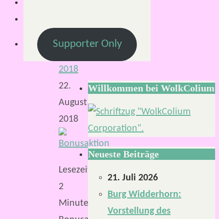
Von
Mirco
22.
Supporter Only
August
2018
22.
Willkommen bei WolkColium
August
2018
Neueste Beiträge
Lesezeit:
21. Juli 2026
2
Burg Widderhorn:
Minuten
Vorstellung des