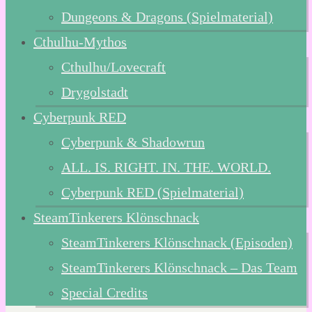
Dungeons & Dragons (Spielmaterial)
Cthulhu-Mythos
Cthulhu/Lovecraft
Drygolstadt
Cyberpunk RED
Cyberpunk & Shadowrun
ALL. IS. RIGHT. IN. THE. WORLD.
Cyberpunk RED (Spielmaterial)
SteamTinkerers Klönschnack
SteamTinkerers Klönschnack (Episoden)
SteamTinkerers Klönschnack – Das Team
Special Credits