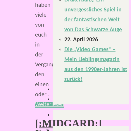
Drakensang: Ein
haben
unvergessliches Spiel in
viele
der fantastischen Welt
von
von Das Schwarze Auge
euch
22. April 2026
in
Die „Video Games“ –
der
Mein Lieblingsmagazin
Vergangenheit
aus den 1990er-Jahren ist
den
zurück!
einen
oder…
Weiterlesen
[:MIDGARD:]