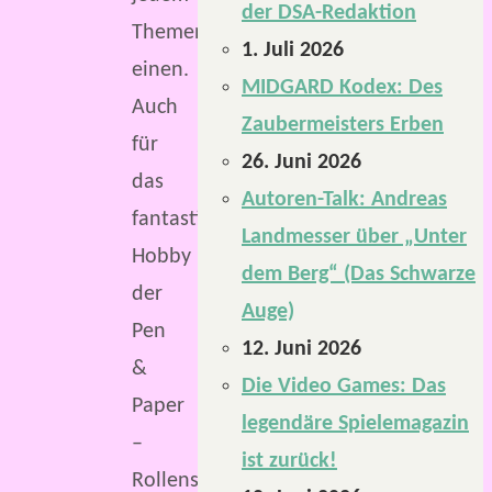
der DSA-Redaktion
Themenbereich
1. Juli 2026
einen.
MIDGARD Kodex: Des
Auch
Zaubermeisters Erben
für
26. Juni 2026
das
Autoren-Talk: Andreas
fantastische
Landmesser über „Unter
Hobby
dem Berg“ (Das Schwarze
der
Auge)
Pen
12. Juni 2026
&
Die Video Games: Das
Paper
legendäre Spielemagazin
–
ist zurück!
Rollenspiele