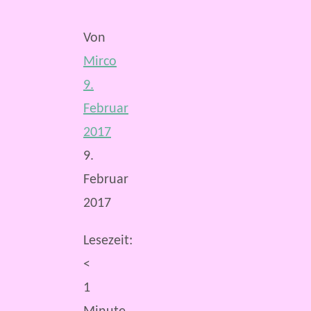
Von
Mirco
9.
Februar
2017
9.
Februar
2017
Lesezeit:
<
1