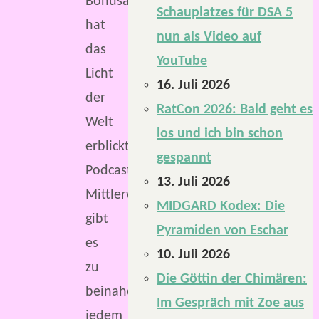
Bonusaktion
Schauplatzes für DSA 5
hat
nun als Video auf
das
YouTube
Licht
16. Juli 2026
der
RatCon 2026: Bald geht es
Welt
los und ich bin schon
erblickt.
gespannt
Podcasts.
13. Juli 2026
Mittlerweile
MIDGARD Kodex: Die
gibt
Pyramiden von Eschar
es
10. Juli 2026
zu
Die Göttin der Chimären:
beinahe
Im Gespräch mit Zoe aus
jedem