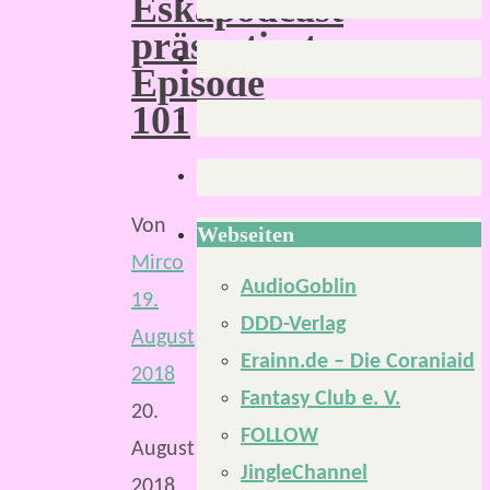
Eskapodcast
präsentiert
Episode
101
Von
Webseiten
Mirco
AudioGoblin
19.
DDD-Verlag
August
Erainn.de – Die Coraniaid
2018
Fantasy Club e. V.
20.
FOLLOW
August
JingleChannel
2018