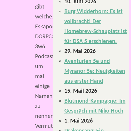
10. Juni 2026
gibt
Burg Widderhorn: Es ist
welche.
vollbracht! Der
Eskapodcast,
Homebrew-Schauplatz ist
DORPCast,
für DSA 5 erschienen.
3w6
29. Mai 2026
Podcast,
Aventurien 5e und
um
Myranor 5e: Neuigkeiten
mal
aus erster Hand
einige
15. Mail 2026
Namen
Blutmond-Kampagne: Im
zu
Gespräch mit Niko Hoch
nennen.
1. Mai 2026
Vermutlich