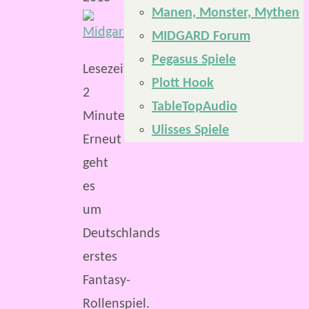
Manen, Monster, Mythen
MIDGARD Forum
Pegasus Spiele
Lesezeit:
Plott Hook
2
TableTopAudio
Minuten
Ulisses Spiele
Erneut
geht
es
um
Deutschlands
erstes
Fantasy-
Rollenspiel.