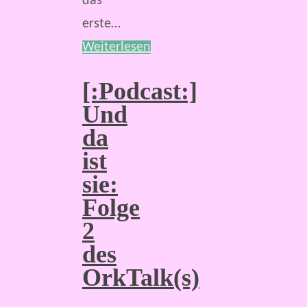
das
erste…
Weiterlesen
[:Podcast:]
Und
da
ist
sie:
Folge
2
des
OrkTalk(s)