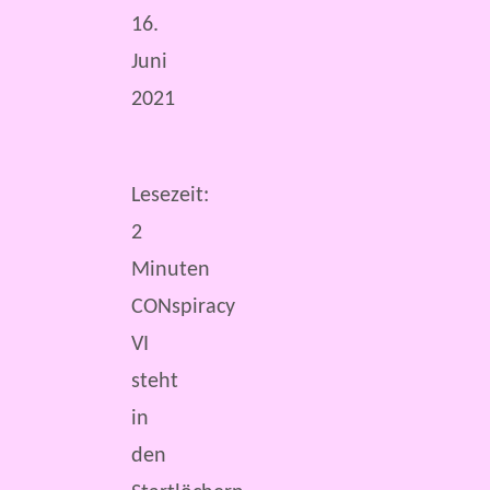
16.
Juni
2021
Lesezeit:
2
Minuten
CONspiracy
VI
steht
in
den