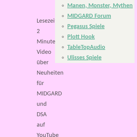
Manen, Monster, Mythen
MIDGARD Forum
Lesezeit:
Pegasus Spiele
2
Plott Hook
Minuten
TableTopAudio
Video
Ulisses Spiele
über
Neuheiten
für
MIDGARD
und
DSA
auf
YouTube