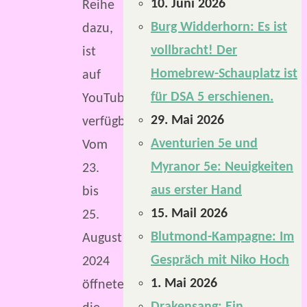
10. Juni 2026
Reihe
Burg Widderhorn: Es ist
dazu,
vollbracht! Der
ist
Homebrew-Schauplatz ist
auf
für DSA 5 erschienen.
YouTube
29. Mai 2026
verfügbar.
Aventurien 5e und
Vom
Myranor 5e: Neuigkeiten
23.
aus erster Hand
bis
15. Mail 2026
25.
Blutmond-Kampagne: Im
August
Gespräch mit Niko Hoch
2024
1. Mai 2026
öffnete