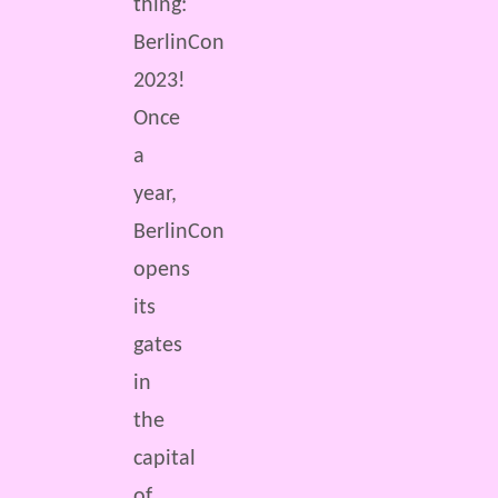
thing:
BerlinCon
2023!
Once
a
year,
BerlinCon
opens
its
gates
in
the
capital
of