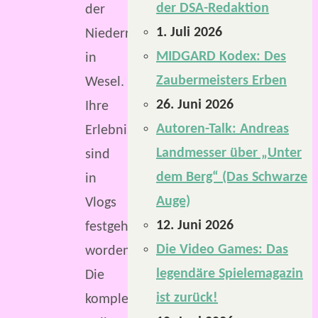
der DSA-Redaktion
der
1. Juli 2026
NiederrheinCon
MIDGARD Kodex: Des
in
Zaubermeisters Erben
Wesel.
26. Juni 2026
Ihre
Autoren-Talk: Andreas
Erlebnisse
Landmesser über „Unter
sind
dem Berg“ (Das Schwarze
in
Auge)
Vlogs
12. Juni 2026
festgehalten
Die Video Games: Das
worden.
legendäre Spielemagazin
Die
ist zurück!
komplette