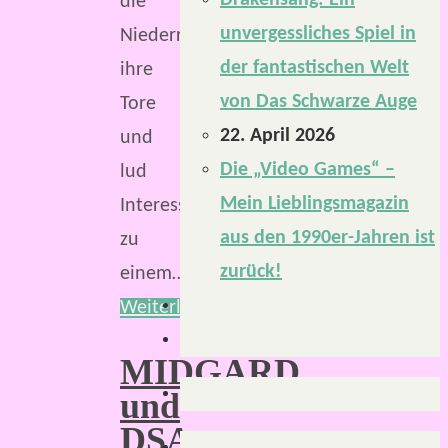
Drakensang: Ein
die
unvergessliches Spiel in
NiederrheinCon
der fantastischen Welt
ihre
von Das Schwarze Auge
Tore
22. April 2026
und
Die „Video Games“ –
lud
Mein Lieblingsmagazin
Interessierte
aus den 1990er-Jahren ist
zu
zurück!
einem…
Weiterlesen
MIDGARD
und
DSA: