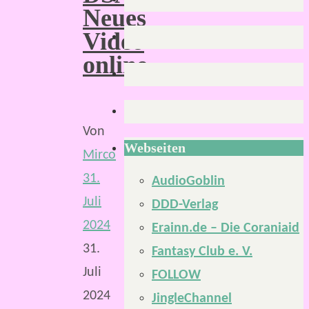
Neues
Video
online.
Von
Webseiten
Mirco
31.
AudioGoblin
Juli
DDD-Verlag
2024
Erainn.de – Die Coraniaid
31.
Fantasy Club e. V.
Juli
FOLLOW
2024
JingleChannel