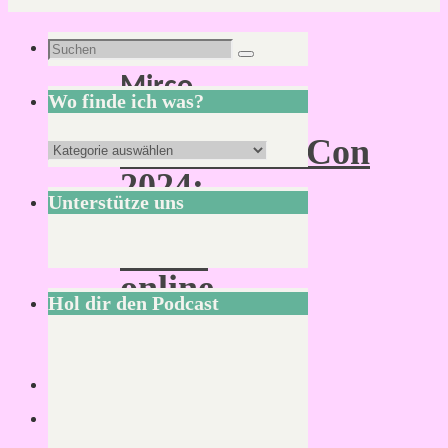
Autor:
Suchen
Suchen
Mirco
nach:
Wo finde ich was?
NiederrheinCon
Wo
2024:
finde
Unterstütze uns
Vlog-
ich
Reihe
was?
online
Hol dir den Podcast
Von
Mirco