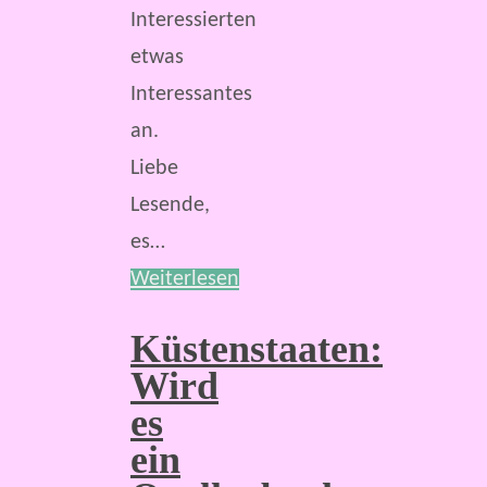
Interessierten
etwas
Interessantes
an.
Liebe
Lesende,
es…
Weiterlesen
Küstenstaaten:
Wird
es
ein