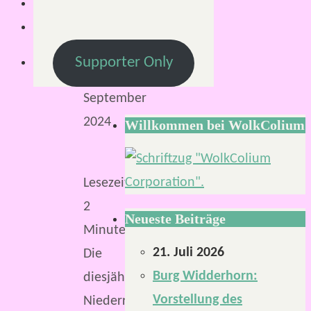
6.
September
2024
Supporter Only
6.
September
2024
Willkommen bei WolkColium
Lesezeit:
2
Neueste Beiträge
Minuten
21. Juli 2026
Die
Burg Widderhorn:
diesjährige
Vorstellung des
NiederrheinCon