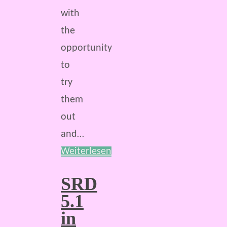
with
the
opportunity
to
try
them
out
and…
Weiterlesen
SRD
5.1
in