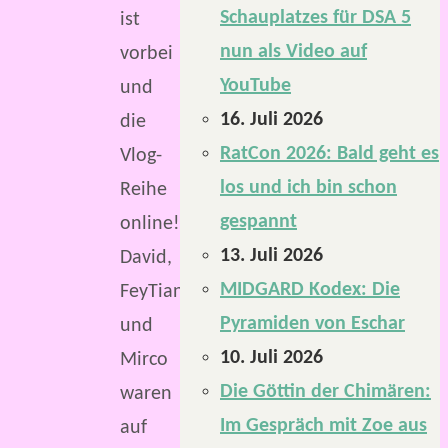
Schauplatzes für DSA 5
ist
nun als Video auf
vorbei
YouTube
und
16. Juli 2026
die
RatCon 2026: Bald geht es
Vlog-
los und ich bin schon
Reihe
gespannt
online!
13. Juli 2026
David,
MIDGARD Kodex: Die
FeyTiane
Pyramiden von Eschar
und
10. Juli 2026
Mirco
Die Göttin der Chimären:
waren
Im Gespräch mit Zoe aus
auf