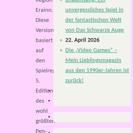
Drakensang: Ein
Region
unvergessliches Spiel in
Erainn.
der fantastischen Welt
Diese
von Das Schwarze Auge
Version
22. April 2026
basiert
Die „Video Games“ –
auf
Mein Lieblingsmagazin
den
aus den 1990er-Jahren ist
Spielregeln
zurück!
5.
Edition
des
wohl
größten
Pen-