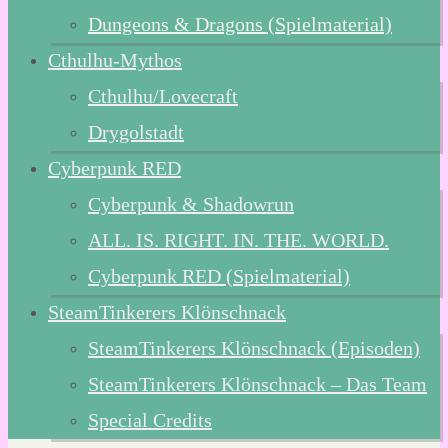
Dungeons & Dragons (Spielmaterial)
Cthulhu-Mythos
Cthulhu/Lovecraft
Drygolstadt
Cyberpunk RED
Cyberpunk & Shadowrun
ALL. IS. RIGHT. IN. THE. WORLD.
Cyberpunk RED (Spielmaterial)
SteamTinkerers Klönschnack
SteamTinkerers Klönschnack (Episoden)
SteamTinkerers Klönschnack – Das Team
Special Credits