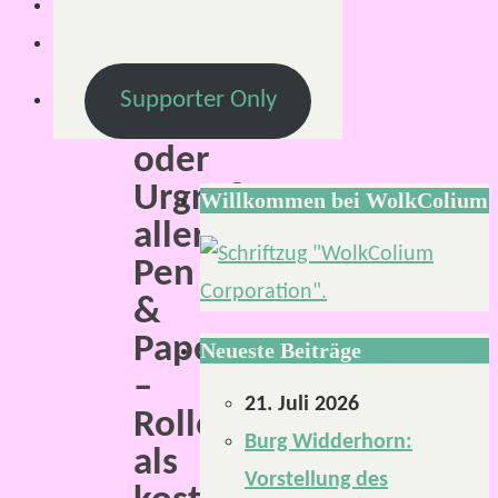
für
die
Mutter,
Supporter Only
Großmutter
oder
Urgroßmutter
Willkommen bei WolkColium
aller
Pen
&
Paper
Neueste Beiträge
–
21. Juli 2026
Rollenspiele
Burg Widderhorn:
als
Vorstellung des