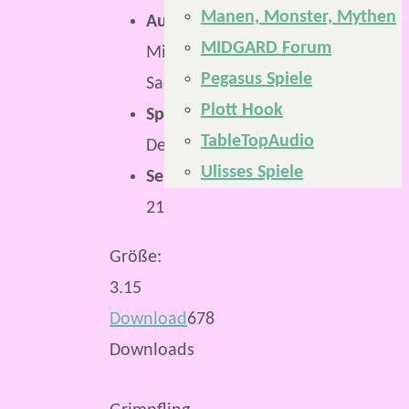
Manen, Monster, Mythen
Autor:
MIDGARD Forum
Mirco
Pegasus Spiele
Sadrinna
Plott Hook
Sprache:
TableTopAudio
Deutsch
Ulisses Spiele
Seiten:
21
Größe:
3.15
Download
678
Downloads