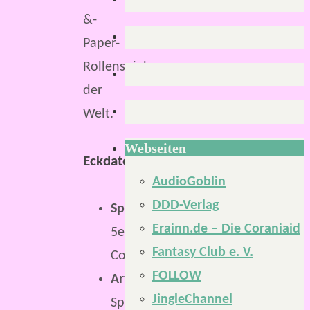
&-
Paper-
Rollenspiels
der
Welt.
Webseiten
Eckdaten:
AudioGoblin
DDD-Verlag
Spielsystem:
Erainn.de – Die Coraniaid
5e
Fantasy Club e. V.
Compatible
FOLLOW
Art:
JingleChannel
Spielhilfe/Schauplatz