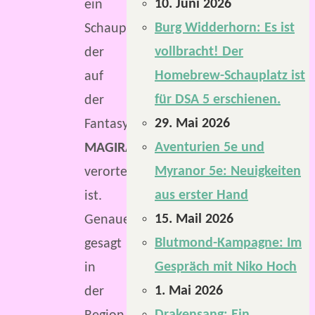
10. Juni 2026
ein
Burg Widderhorn: Es ist
Schauplatz,
vollbracht! Der
der
Homebrew-Schauplatz ist
auf
für DSA 5 erschienen.
der
29. Mai 2026
Fantasywelt
Aventurien 5e und
MAGIRA
Myranor 5e: Neuigkeiten
verortet
aus erster Hand
ist.
15. Mail 2026
Genauer
Blutmond-Kampagne: Im
gesagt
Gespräch mit Niko Hoch
in
1. Mai 2026
der