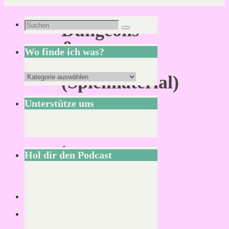
Suchen
Dungeons
Suchen
nach:
&
Wo finde ich was?
Dragons
Wo
(Spielmaterial)
finde
Unterstütze uns
ich
Lesezeit:
was?
<
1
Hol dir den Podcast
Minute
Inoffizielles
Material