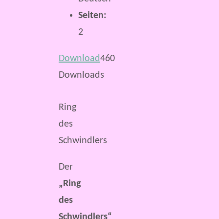
Seiten:
2
Download
460
Downloads
Ring
des
Schwindlers
Der
„Ring
des
Schwindlers“