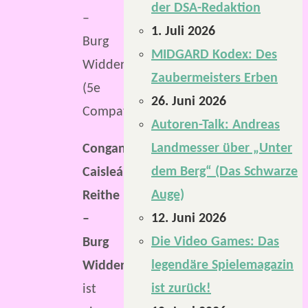
der DSA-Redaktion
–
1. Juli 2026
Burg
MIDGARD Kodex: Des
Widderhorn
Zaubermeisters Erben
(5e
26. Juni 2026
Compatible)
Autoren-Talk: Andreas
Landmesser über „Unter
Congan
dem Berg“ (Das Schwarze
Caisleán
Auge)
Reithe
12. Juni 2026
–
Die Video Games: Das
Burg
legendäre Spielemagazin
Widderhorn”
ist zurück!
ist