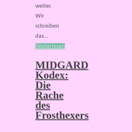
weiter.
Wir
schreiben
das…
Weiterlesen
MIDGARD
Kodex:
Die
Rache
des
Frosthexers