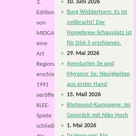
10. Juni 2026
3.
Burg Widderhorn: Es ist
Edition
vollbracht! Der
von
Homebrew-Schauplatz ist
MIDGARD
für DSA 5 erschienen.
eine
29. Mai 2026
Art
Aventurien 5e und
Regionalbeschreibung
Myranor 5e: Neuigkeiten
erschien.
aus erster Hand
1991
15. Mail 2026
veröffentlichte
Blutmond-Kampagne: Im
KLEE-
Gespräch mit Niko Hoch
Spiele
1. Mai 2026
schließlich