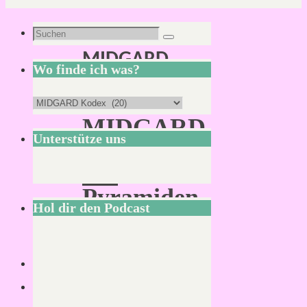
Kategorie:
Suchen
Suchen
MIDGARD
nach:
Wo finde ich was?
Kodex
Wo
MIDGARD
finde
Unterstütze uns
Kodex:
ich
Die
was?
Pyramiden
Hol dir den Podcast
von
Eschar