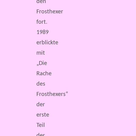
den
Frosthexer
fort.
1989
erblickte
mit
„Die
Rache
des
Frosthexers“
der
erste
Teil
der