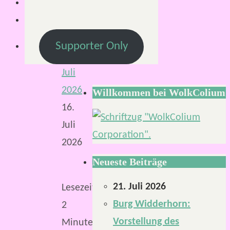
Von
Mirco
S.
Supporter Only
13.
Juli
2026
Willkommen bei WolkColium
16.
Juli
2026
Neueste Beiträge
21. Juli 2026
Lesezeit:
Burg Widderhorn:
2
Vorstellung des
Minuten