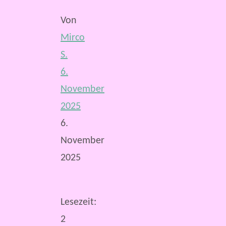
Von
Mirco
S.
6.
November
2025
6.
November
2025
Lesezeit:
2