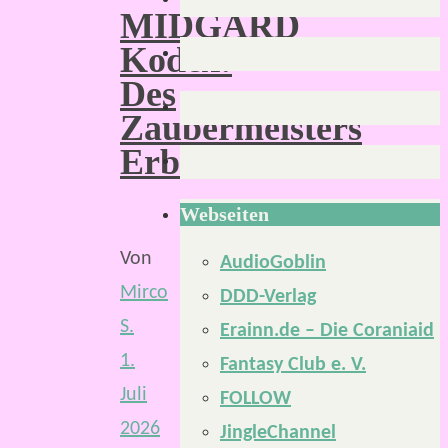
MIDGARD
Kodex:
Des
Zaubermeisters
Erben
Webseiten
Von
AudioGoblin
Mirco
DDD-Verlag
S.
Erainn.de – Die Coraniaid
1.
Fantasy Club e. V.
Juli
FOLLOW
2026
JingleChannel