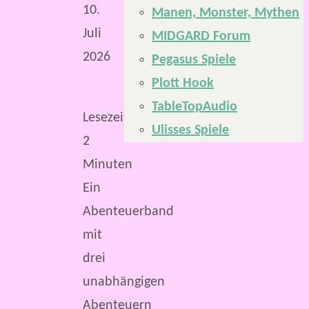
10.
Manen, Monster, Mythen
Juli
MIDGARD Forum
2026
Pegasus Spiele
Plott Hook
TableTopAudio
Lesezeit:
Ulisses Spiele
2
Minuten
Ein
Abenteuerband
mit
drei
unabhängigen
Abenteuern