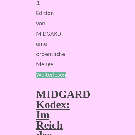
3.
Edition
von
MIDGARD
eine
ordentliche
Menge…
Weiterlesen
MIDGARD
Kodex:
Im
Reich