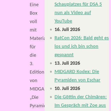
Schauplatzes für DSA 5
Eine
nun als Video auf
Box
YouTube
voll
16. Juli 2026
mit
RatCon 2026: Bald geht es
Material
los und ich bin schon
für
gespannt
die
13. Juli 2026
3.
MIDGARD Kodex: Die
Edition
Pyramiden von Eschar
von
10. Juli 2026
MIDGARD:
Die Göttin der Chimären:
„Die
Im Gespräch mit Zoe aus
Pyramiden