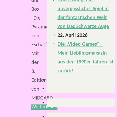
Drakensang: Ein
die
unvergessliches Spiel in
Box
der fantastischen Welt
„Die
von Das Schwarze Auge
Pyramiden
22. April 2026
von
Die „Video Games“ –
Eschar“.
Mein Lieblingsmagazin
Mit
aus den 1990er-Jahren ist
der
zurück!
3.
Edition
von
MIDGARD…
Weiterlesen