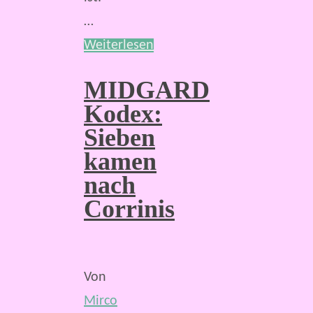
…
Weiterlesen
MIDGARD
Kodex:
Sieben
kamen
nach
Corrinis
Von
Mirco