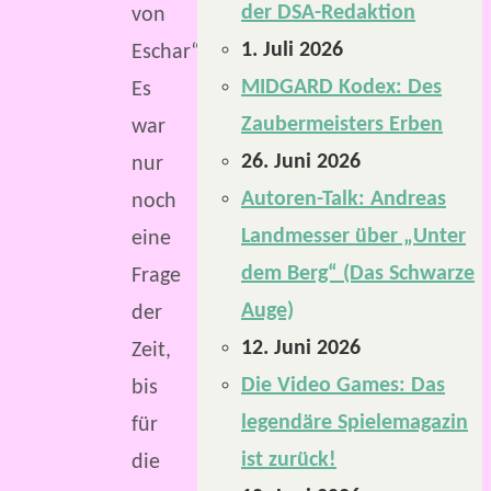
der DSA-Redaktion
von
1. Juli 2026
Eschar“.
MIDGARD Kodex: Des
Es
Zaubermeisters Erben
war
26. Juni 2026
nur
Autoren-Talk: Andreas
noch
Landmesser über „Unter
eine
dem Berg“ (Das Schwarze
Frage
Auge)
der
12. Juni 2026
Zeit,
Die Video Games: Das
bis
legendäre Spielemagazin
für
ist zurück!
die