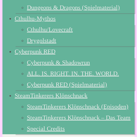
Dungeons & Dragons (Spielmaterial)
Cthulhu-Mythos
Cthulhu/Lovecraft
Drygolstadt
Cyberpunk RED
Cyberpunk & Shadowrun
ALL. IS. RIGHT. IN. THE. WORLD.
Cyberpunk RED (Spielmaterial)
SteamTinkerers Klönschnack
SteamTinkerers Klönschnack (Episoden)
SteamTinkerers Klönschnack – Das Team
Special Credits