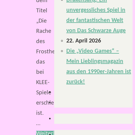
Drakensang: Ein
dem
unvergessliches Spiel in
Titel
der fantastischen Welt
„Die
von Das Schwarze Auge
Rache
22. April 2026
des
Die „Video Games“ –
Frosthexers“,
Mein Lieblingsmagazin
das
aus den 1990er-Jahren ist
bei
zurück!
KLEE-
Spiele
erschienen
ist.
…
Weiterlesen