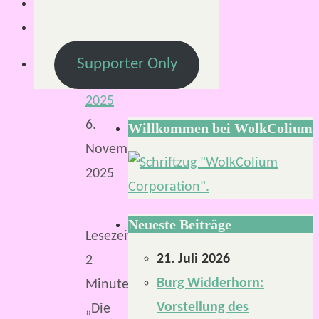
Mirco
S.
6.
Supporter Only
November
2025
6.
Willkommen bei WolkColium
November
2025
Neueste Beiträge
Lesezeit:
21. Juli 2026
2
Burg Widderhorn:
Minuten
Vorstellung des
„Die