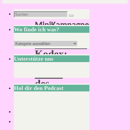
Schlagwort:
Suchen
Suchen
MiniKampagne
nach:
Wo finde ich was?
MIDGARD
Wo
Kodex:
finde
Unterstütze uns
Die
ich
Rache
was?
des
Hol dir den Podcast
Frosthexers
Von