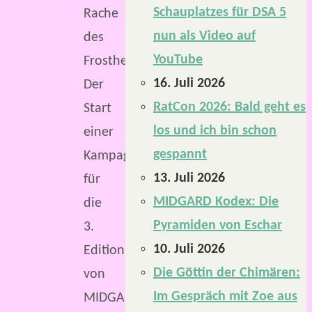
Schauplatzes für DSA 5
Rache
nun als Video auf
des
YouTube
Frosthexers“.
16. Juli 2026
Der
RatCon 2026: Bald geht es
Start
los und ich bin schon
einer
gespannt
Kampagne
13. Juli 2026
für
MIDGARD Kodex: Die
die
Pyramiden von Eschar
3.
10. Juli 2026
Edition
Die Göttin der Chimären:
von
Im Gespräch mit Zoe aus
MIDGARD.