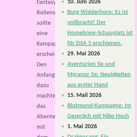
10. Juni 2026
Fantasy-
Burg Widderhorn: Es ist
Rollenspiel
vollbracht! Der
sollte
Homebrew-Schauplatz ist
eine
für DSA 5 erschienen.
Kampagne
29. Mai 2026
erscheinen.
Aventurien 5e und
Den
Myranor 5e: Neuigkeiten
Anfang
aus erster Hand
dazu
15. Mail 2026
machte
Blutmond-Kampagne: Im
das
Gespräch mit Niko Hoch
Abenteuer
1. Mai 2026
mit