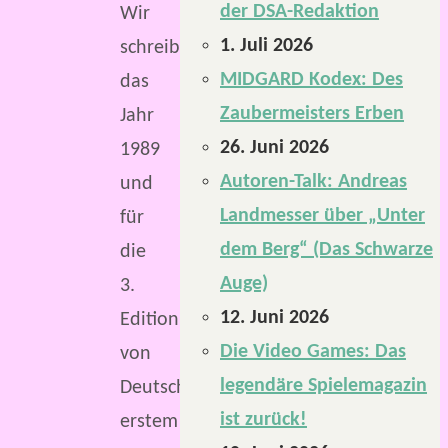
der DSA-Redaktion
Wir
1. Juli 2026
schreiben
MIDGARD Kodex: Des
das
Zaubermeisters Erben
Jahr
26. Juni 2026
1989
Autoren-Talk: Andreas
und
Landmesser über „Unter
für
dem Berg“ (Das Schwarze
die
Auge)
3.
12. Juni 2026
Edition
Die Video Games: Das
von
legendäre Spielemagazin
Deutschlands
ist zurück!
erstem