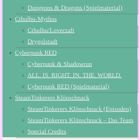
Dungeons & Dragons (Spielmaterial)
Cthulhu-Mythos
Cthulhu/Lovecraft
Drygolstadt
Cyberpunk RED
Cyberpunk & Shadowrun
ALL. IS. RIGHT. IN. THE. WORLD.
Cyberpunk RED (Spielmaterial)
SteamTinkerers Klönschnack
SteamTinkerers Klönschnack (Episoden)
SteamTinkerers Klönschnack – Das Team
Special Credits