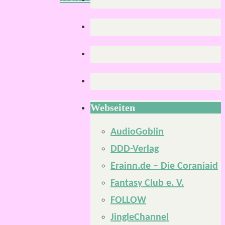
Webseiten
AudioGoblin
DDD-Verlag
Erainn.de – Die Coraniaid
Fantasy Club e. V.
FOLLOW
JingleChannel