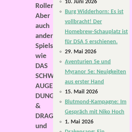
10. Juni 2026
Rollenspiel.
Burg Widderhorn: Es ist
Aber
vollbracht! Der
auch
Homebrew-Schauplatz ist
andere
für DSA 5 erschienen.
Spielsysteme,
29. Mai 2026
wie
Aventurien 5e und
DAS
Myranor 5e: Neuigkeiten
SCHWARZE
aus erster Hand
AUGE,
15. Mail 2026
DUNGEONS
Blutmond-Kampagne: Im
&
Gespräch mit Niko Hoch
DRAGONS
1. Mai 2026
und