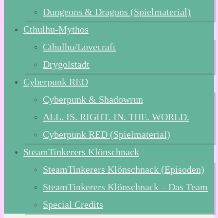
Dungeons & Dragons (Spielmaterial)
Cthulhu-Mythos
Cthulhu/Lovecraft
Drygolstadt
Cyberpunk RED
Cyberpunk & Shadowrun
ALL. IS. RIGHT. IN. THE. WORLD.
Cyberpunk RED (Spielmaterial)
SteamTinkerers Klönschnack
SteamTinkerers Klönschnack (Episoden)
SteamTinkerers Klönschnack – Das Team
Special Credits