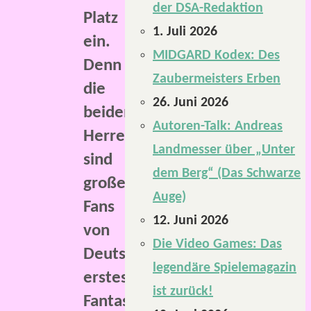
der DSA-Redaktion
Platz
1. Juli 2026
ein.
MIDGARD Kodex: Des
Denn
Zaubermeisters Erben
die
26. Juni 2026
beiden
Autoren-Talk: Andreas
Herren
Landmesser über „Unter
sind
dem Berg“ (Das Schwarze
große
Auge)
Fans
12. Juni 2026
von
Die Video Games: Das
Deutschlands
legendäre Spielemagazin
erstes
ist zurück!
Fantasy-