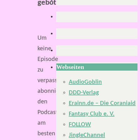
geboten.
Um
keine
Episode
Webseiten
zu
verpassen,
AudioGoblin
abonniere
DDD-Verlag
den
Erainn.de – Die Coraniaid
Podcast
Fantasy Club e. V.
am
FOLLOW
besten
JingleChannel