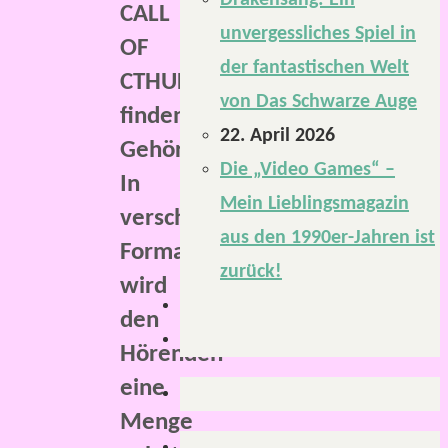
Drakensang: Ein
CALL
unvergessliches Spiel in
OF
der fantastischen Welt
CTHULHU,
von Das Schwarze Auge
finden
22. April 2026
Gehör.
Die „Video Games“ –
In
Mein Lieblingsmagazin
verschiedenen
aus den 1990er-Jahren ist
Formaten
zurück!
wird
den
Hörenden
eine
Menge