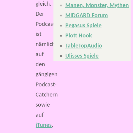
gleich.
Manen, Monster, Mythen
Der
MIDGARD Forum
Podcast
Pegasus Spiele
ist
Plott Hook
nämlich
TableTopAudio
auf
Ulisses Spiele
den
gängigen
Podcast-
Catchern
sowie
auf
iTunes
,