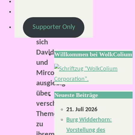
SteamTinkerers
Klönschnack.
Hier
Supporter Only
unterhalten
sich
David
Willkommen bei WolkColium
und
Mirco
ausgiebig
über
Neueste Beiträge
verschiedene
21. Juli 2026
Themen
Burg Widderhorn:
zu
Vorstellung des
ihrem