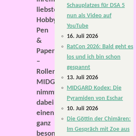
Schauplatzes für DSA 5
liebsten
nun als Video auf
Hobby:
YouTube
Pen
16. Juli 2026
&
RatCon 2026: Bald geht es
Paper
los und ich bin schon
–
gespannt
Rollenspiele.
13. Juli 2026
MIDGARD
MIDGARD Kodex: Die
nimmt
Pyramiden von Eschar
dabei
10. Juli 2026
einen
Die Göttin der Chimären:
ganz
Im Gespräch mit Zoe aus
besonderen