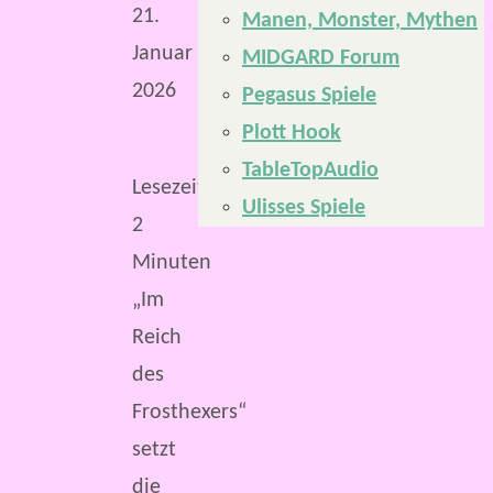
21.
Manen, Monster, Mythen
Januar
MIDGARD Forum
2026
Pegasus Spiele
Plott Hook
TableTopAudio
Lesezeit:
Ulisses Spiele
2
Minuten
„Im
Reich
des
Frosthexers“
setzt
die