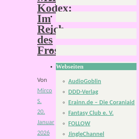
Kodex:
Im
Reich
des
Frosthexers
Webseiten
Von
AudioGoblin
Mirco
DDD-Verlag
S.
Erainn.de – Die Coraniaid
20.
Fantasy Club e. V.
Januar
FOLLOW
2026
JingleChannel