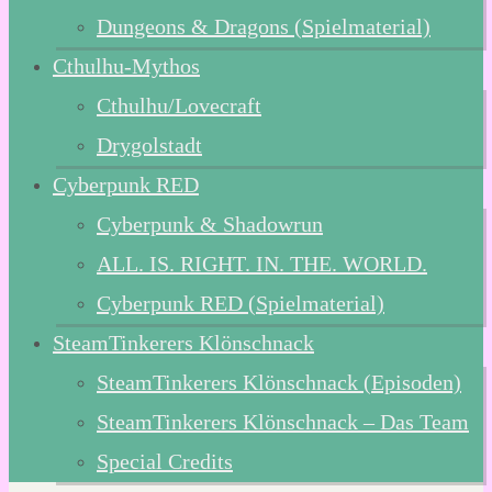
Dungeons & Dragons (Spielmaterial)
Cthulhu-Mythos
Cthulhu/Lovecraft
Drygolstadt
Cyberpunk RED
Cyberpunk & Shadowrun
ALL. IS. RIGHT. IN. THE. WORLD.
Cyberpunk RED (Spielmaterial)
SteamTinkerers Klönschnack
SteamTinkerers Klönschnack (Episoden)
SteamTinkerers Klönschnack – Das Team
Special Credits