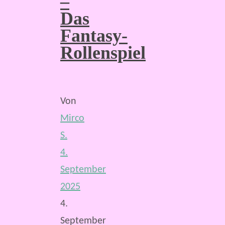
–
Das
Fantasy-
Rollenspiel
Von
Mirco
S.
4.
September
2025
4.
September