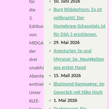
10. Juni 2026
für
Burg Widderhorn: Es ist
die
vollbracht! Der
3.
Homebrew-Schauplatz ist
Edition
für DSA 5 erschienen.
von
29. Mai 2026
MIDGARD,
Aventurien 5e und
der
Myranor 5e: Neuigkeiten
drei
aus erster Hand
unabhängige
15. Mail 2026
Abenteuer
Blutmond-Kampagne: Im
enthielt.
Gespräch mit Niko Hoch
Unter
1. Mai 2026
KLEE-