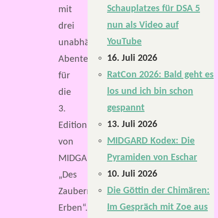
Schauplatzes für DSA 5
mit
nun als Video auf
drei
YouTube
unabhängigen
16. Juli 2026
Abenteuern
RatCon 2026: Bald geht es
für
los und ich bin schon
die
gespannt
3.
13. Juli 2026
Edition
MIDGARD Kodex: Die
von
Pyramiden von Eschar
MIDGARD:
10. Juli 2026
„Des
Die Göttin der Chimären:
Zaubermeisters
Im Gespräch mit Zoe aus
Erben“.