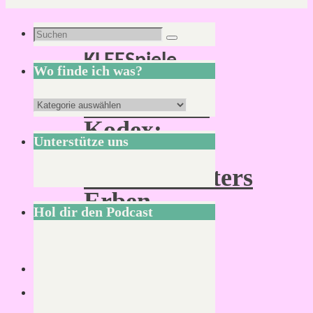
Schlagwort:
Suchen
Suchen
KLEESpiele
nach:
Wo finde ich was?
MIDGARD
Wo
Kodex:
finde
Unterstütze uns
Des
ich
Zaubermeisters
was?
Erben
Hol dir den Podcast
Von
Mirco