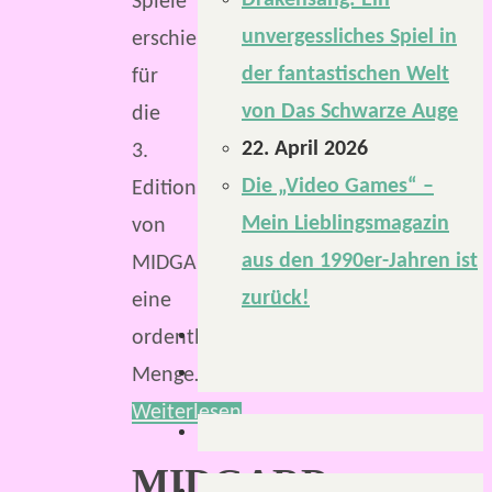
Drakensang: Ein
Spiele
unvergessliches Spiel in
erschien
der fantastischen Welt
für
von Das Schwarze Auge
die
22. April 2026
3.
Die „Video Games“ –
Edition
Mein Lieblingsmagazin
von
aus den 1990er-Jahren ist
MIDGARD
zurück!
eine
ordentliche
Menge…
Weiterlesen
MIDGARD