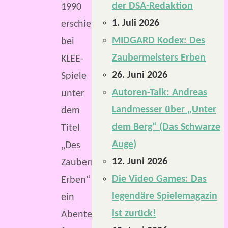
der DSA-Redaktion
1990
1. Juli 2026
erschien
MIDGARD Kodex: Des
bei
Zaubermeisters Erben
KLEE-
26. Juni 2026
Spiele
Autoren-Talk: Andreas
unter
Landmesser über „Unter
dem
dem Berg“ (Das Schwarze
Titel
Auge)
„Des
12. Juni 2026
Zaubermeisters
Die Video Games: Das
Erben“
legendäre Spielemagazin
ein
ist zurück!
Abenteuerband