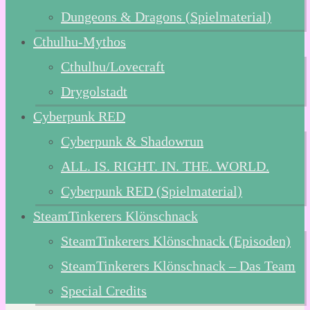
Dungeons & Dragons (Spielmaterial)
Cthulhu-Mythos
Cthulhu/Lovecraft
Drygolstadt
Cyberpunk RED
Cyberpunk & Shadowrun
ALL. IS. RIGHT. IN. THE. WORLD.
Cyberpunk RED (Spielmaterial)
SteamTinkerers Klönschnack
SteamTinkerers Klönschnack (Episoden)
SteamTinkerers Klönschnack – Das Team
Special Credits