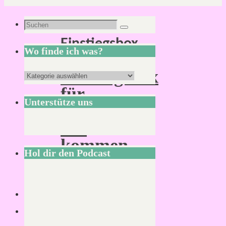
Schlagwort:
Suchen
Suchen
Einstiegsbox
nach:
Wo finde ich was?
Einstiegsbox
Wo
für
finde
Unterstütze uns
Cthulhu
ich
soll
was?
kommen
Hol dir den Podcast
Von
Mirco