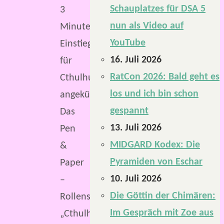
Schauplatzes für DSA 5
3
nun als Video auf
Minuten
YouTube
Einstiegsbox
16. Juli 2026
für
RatCon 2026: Bald geht es
Cthulhu
los und ich bin schon
angekündigt.
gespannt
Das
13. Juli 2026
Pen
MIDGARD Kodex: Die
&
Pyramiden von Eschar
Paper
10. Juli 2026
–
Die Göttin der Chimären:
Rollenspiel
Im Gespräch mit Zoe aus
„Cthulhu“