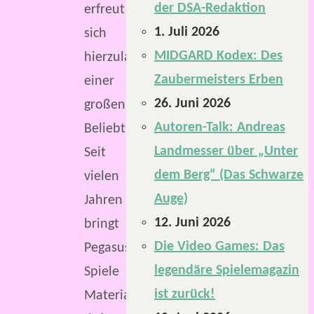
der DSA-Redaktion
erfreut
1. Juli 2026
sich
MIDGARD Kodex: Des
hierzulande
Zaubermeisters Erben
einer
26. Juni 2026
großen
Autoren-Talk: Andreas
Beliebtheit.
Landmesser über „Unter
Seit
dem Berg“ (Das Schwarze
vielen
Auge)
Jahren
12. Juni 2026
bringt
Die Video Games: Das
Pegasus
legendäre Spielemagazin
Spiele
ist zurück!
Material