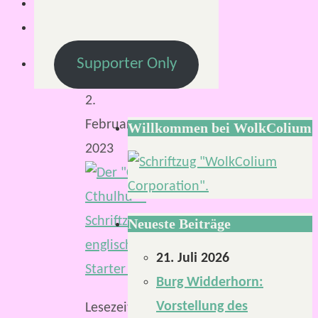
S.
2.
Februar
Supporter Only
2023
2.
Februar
Willkommen bei WolkColium
2023
Neueste Beiträge
21. Juli 2026
Burg Widderhorn:
Vorstellung des
Lesezeit: