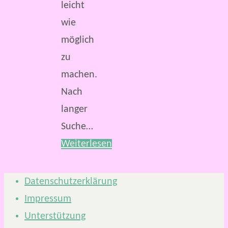
leicht
wie
möglich
zu
machen.
Nach
langer
Suche…
Weiterlesen
Datenschutzerklärung
Impressum
Unterstützung