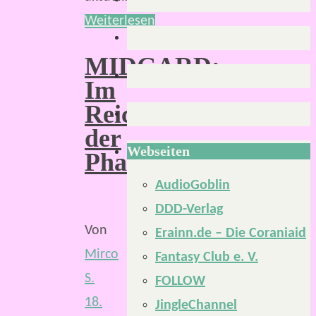
Weiterlesen
MIDGARD:
Im
Reich
der
Webseiten
Phantasie
AudioGoblin
DDD-Verlag
Von
Erainn.de – Die Coraniaid
Mirco
Fantasy Club e. V.
S.
FOLLOW
18.
JingleChannel