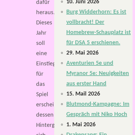
10. Juni 2026
dafür
Burg Widderhorn: Es ist
heraus.
vollbracht! Der
Dieses
Homebrew-Schauplatz ist
Jahr
für DSA 5 erschienen.
soll
29. Mai 2026
eine
Aventurien 5e und
Einstiegsbox
Myranor 5e: Neuigkeiten
für
aus erster Hand
das
15. Mail 2026
Spiel
Blutmond-Kampagne: Im
erscheinen,
Gespräch mit Niko Hoch
dessen
1. Mai 2026
Hintergrund