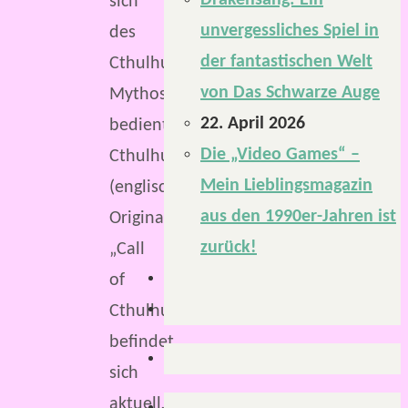
Drakensang: Ein
sich
unvergessliches Spiel in
des
der fantastischen Welt
Cthulhu-
von Das Schwarze Auge
Mythos
22. April 2026
bedient.
Die „Video Games“ –
Cthulhu
Mein Lieblingsmagazin
(englischer
aus den 1990er-Jahren ist
Originaltitel
zurück!
„Call
of
Cthulhu”)
befindet
sich
aktuell…