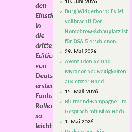
10. Juni 2026
den
Burg Widderhorn: Es ist
Einstieg
vollbracht! Der
in
Homebrew-Schauplatz ist
die
für DSA 5 erschienen.
dritte
29. Mai 2026
Edition
Aventurien 5e und
von
Myranor 5e: Neuigkeiten
Deutschlands
aus erster Hand
erstem
15. Mail 2026
Fantasy-
Blutmond-Kampagne: Im
Rollenspiel
Gespräch mit Niko Hoch
so
1. Mai 2026
leicht