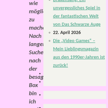
Drakensang: Ein
wie
unvergessliches Spiel in
möglich
der fantastischen Welt
zu
von Das Schwarze Auge
machen.
22. April 2026
Nach
Die „Video Games“ –
langer
Mein Lieblingsmagazin
Suche
aus den 1990er-Jahren ist
nach
zurück!
der
besagten
Box
bin
ich