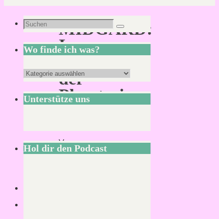
Suchen
MIDGARD:
Suchen
nach:
Im
Wo finde ich was?
Reich
Wo
der
finde
Phantasie
Unterstütze uns
ich
was?
Von
Hol dir den Podcast
Mirco
S.
18.
Dezember