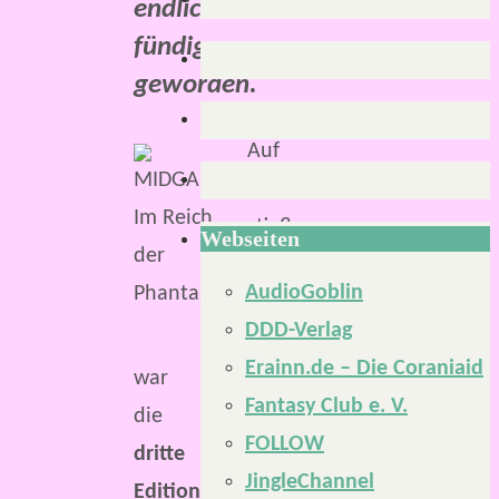
endlich
fündig
geworden.
Auf
MIDGARD
stieß
Webseiten
ich
AudioGoblin
erstmals,
DDD-Verlag
da
Erainn.de – Die Coraniaid
war
Fantasy Club e. V.
die
FOLLOW
dritte
JingleChannel
Edition