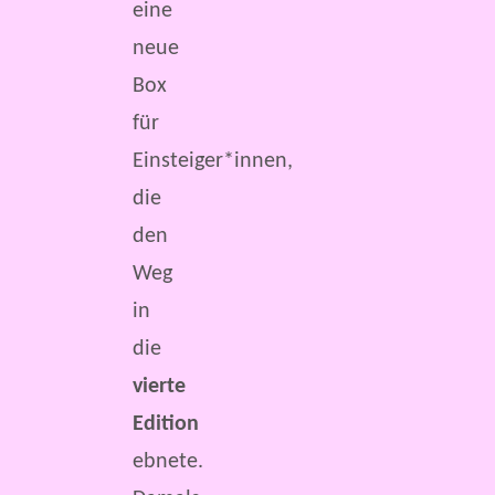
eine
neue
Box
für
Einsteiger*innen,
die
den
Weg
in
die
vierte
Edition
ebnete.