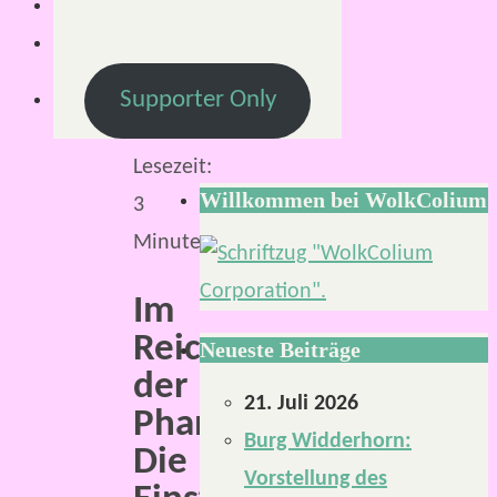
2021
18.
Dezember
Supporter Only
2021
Lesezeit:
Willkommen bei WolkColium
3
Minuten
Im
Reich
Neueste Beiträge
der
21. Juli 2026
Phantasie.
Burg Widderhorn:
Die
Vorstellung des