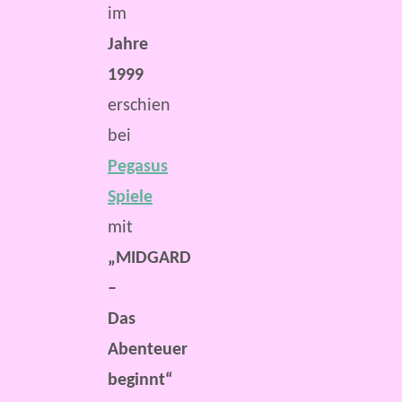
im
Jahre
1999
erschien
bei
Pegasus
Spiele
mit
„MIDGARD
–
Das
Abenteuer
beginnt“