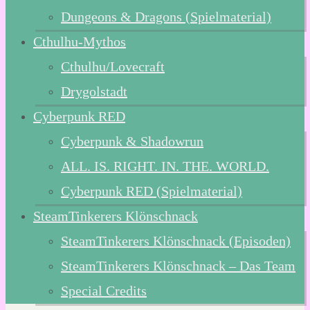
Dungeons & Dragons (Spielmaterial)
Cthulhu-Mythos
Cthulhu/Lovecraft
Drygolstadt
Cyberpunk RED
Cyberpunk & Shadowrun
ALL. IS. RIGHT. IN. THE. WORLD.
Cyberpunk RED (Spielmaterial)
SteamTinkerers Klönschnack
SteamTinkerers Klönschnack (Episoden)
SteamTinkerers Klönschnack – Das Team
Special Credits