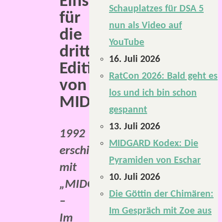
Einstiegsbox
Schauplatzes für DSA 5
für
nun als Video auf
die
YouTube
dritte
16. Juli 2026
Edition
RatCon 2026: Bald geht es
von
los und ich bin schon
MIDGARD.
gespannt
13. Juli 2026
1992
MIDGARD Kodex: Die
erschien
Pyramiden von Eschar
mit
10. Juli 2026
„MIDGARD
Die Göttin der Chimären:
–
Im Gespräch mit Zoe aus
Im