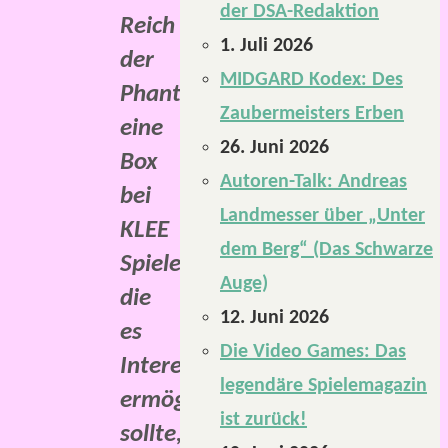
der DSA-Redaktion
Reich
1. Juli 2026
der
MIDGARD Kodex: Des
Phantasie“
Zaubermeisters Erben
eine
26. Juni 2026
Box
Autoren-Talk: Andreas
bei
Landmesser über „Unter
KLEE
dem Berg“ (Das Schwarze
Spiele,
Auge)
die
12. Juni 2026
es
Die Video Games: Das
Interessierten
legendäre Spielemagazin
ermöglichen
ist zurück!
sollte,