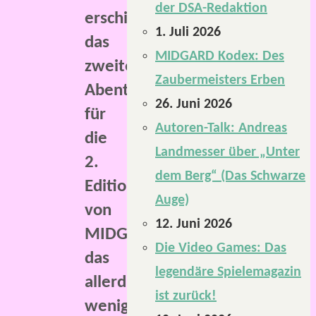
der DSA-Redaktion
erschien
1. Juli 2026
das
MIDGARD Kodex: Des
zweite
Zaubermeisters Erben
Abenteuer
26. Juni 2026
für
Autoren-Talk: Andreas
die
Landmesser über „Unter
2.
dem Berg“ (Das Schwarze
Edition
Auge)
von
12. Juni 2026
MIDGARD,
Die Video Games: Das
das
legendäre Spielemagazin
allerdings
ist zurück!
wenige