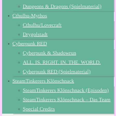
Dungeons & Dragons (Spielmaterial)
Cthulhu-Mythos
Cthulhu/Lovecraft
Drygolstadt
Cyberpunk RED
Cyberpunk & Shadowrun
ALL. IS. RIGHT. IN. THE. WORLD.
Cyberpunk RED (Spielmaterial)
SteamTinkerers Klönschnack
SteamTinkerers Klönschnack (Episoden)
SteamTinkerers Klönschnack – Das Team
Special Credits