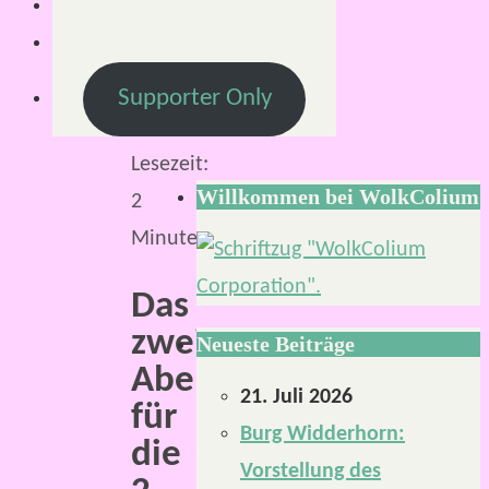
2025
30.
Mai
Supporter Only
2025
Lesezeit:
Willkommen bei WolkColium
2
Minuten
Das
zweite
Neueste Beiträge
Abenteuer
21. Juli 2026
für
Burg Widderhorn:
die
Vorstellung des