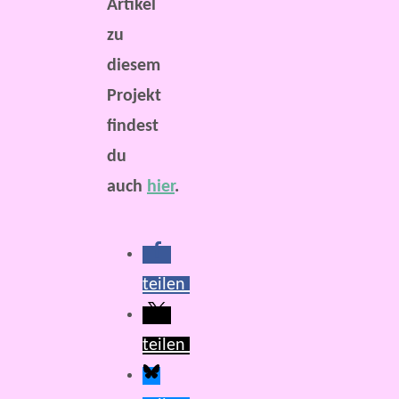
Artikel
zu
diesem
Projekt
findest
du
auch
hier
.
teilen
teilen