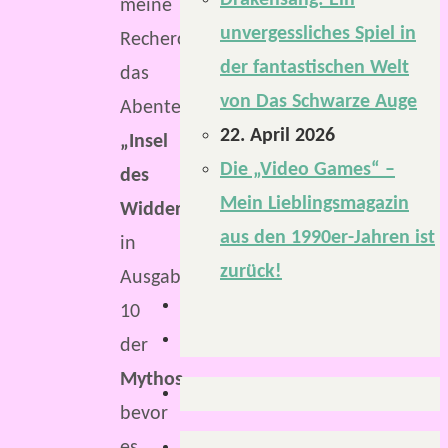
Drakensang: Ein
meine
unvergessliches Spiel in
Recherchen,
der fantastischen Welt
das
von Das Schwarze Auge
Abenteuer
22. April 2026
„Insel
Die „Video Games“ –
des
Mein Lieblingsmagazin
Widdergottes“
aus den 1990er-Jahren ist
in
zurück!
Ausgabe
10
der
Mythos
,
bevor