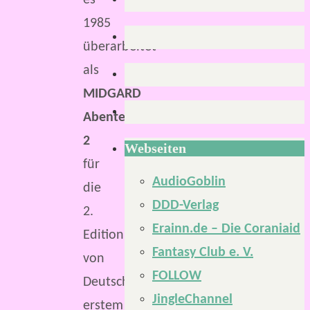
es
1985
überarbeitet
als
MIDGARD
Abenteuer
2
Webseiten
für
AudioGoblin
die
DDD-Verlag
2.
Erainn.de – Die Coraniaid
Edition
Fantasy Club e. V.
von
FOLLOW
Deutschlands
JingleChannel
erstem