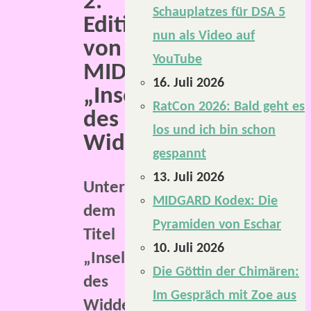
2.
Schauplatzes für DSA 5
Edition
nun als Video auf
von
YouTube
MIDGARD:
16. Juli 2026
„Insel
RatCon 2026: Bald geht es
des
los und ich bin schon
Widdergottes“.
gespannt
13. Juli 2026
Unter
MIDGARD Kodex: Die
dem
Pyramiden von Eschar
Titel
10. Juli 2026
„Insel
Die Göttin der Chimären:
des
Im Gespräch mit Zoe aus
Widdergottes“