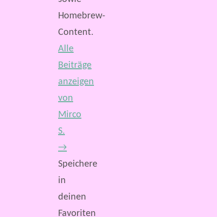
Homebrew-
Content.
Alle
Beiträge
anzeigen
von
Mirco
S.
→
Speichere
in
deinen
Favoriten