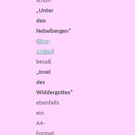
schon
„Unter
den
Nebelbergen“
(
Blog-
Artikel
)
besaß
„Insel
des
Widdergottes“
ebenfalls
ein
A4-
Format