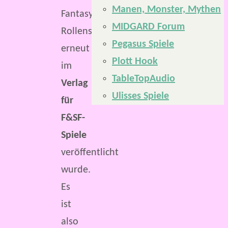
Manen, Monster, Mythen
Fantasy-
MIDGARD Forum
Rollenspiel
Pegasus Spiele
erneut
Plott Hook
im
TableTopAudio
Verlag
Ulisses Spiele
für
F&SF-
Spiele
veröffentlicht
wurde.
Es
ist
also