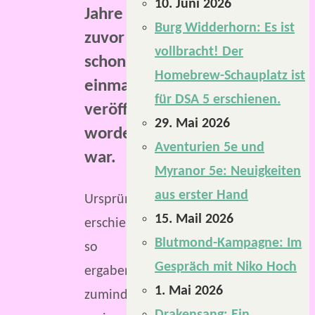
10. Juni 2026
Jahre
Burg Widderhorn: Es ist
zuvor
vollbracht! Der
schon
Homebrew-Schauplatz ist
einmal
für DSA 5 erschienen.
veröffentlicht
29. Mai 2026
worden
Aventurien 5e und
war.
Myranor 5e: Neuigkeiten
aus erster Hand
Ursprünglich
15. Mail 2026
erschien,
Blutmond-Kampagne: Im
so
Gespräch mit Niko Hoch
ergaben
1. Mai 2026
zumindest