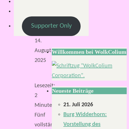
S.
14.
August
Supporter Only
2025
14.
August
Willkommen bei WolkColium
2025
Lesezeit:
Neueste Beiträge
2
21. Juli 2026
Minuten
Burg Widderhorn:
Fünf
Vorstellung des
vollständig