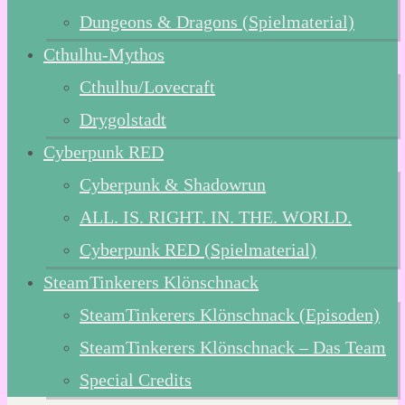
Dungeons & Dragons (Spielmaterial)
Cthulhu-Mythos
Cthulhu/Lovecraft
Drygolstadt
Cyberpunk RED
Cyberpunk & Shadowrun
ALL. IS. RIGHT. IN. THE. WORLD.
Cyberpunk RED (Spielmaterial)
SteamTinkerers Klönschnack
SteamTinkerers Klönschnack (Episoden)
SteamTinkerers Klönschnack – Das Team
Special Credits