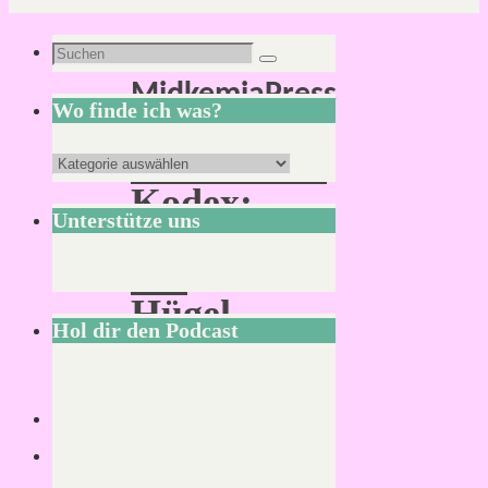
Schlagwort:
Suchen
Suchen
MidkemiaPress
nach:
Wo finde ich was?
MIDGARD
Wo
Kodex:
finde
Unterstütze uns
Jenseits
ich
der
was?
Hügel
Hol dir den Podcast
Von
Mirco