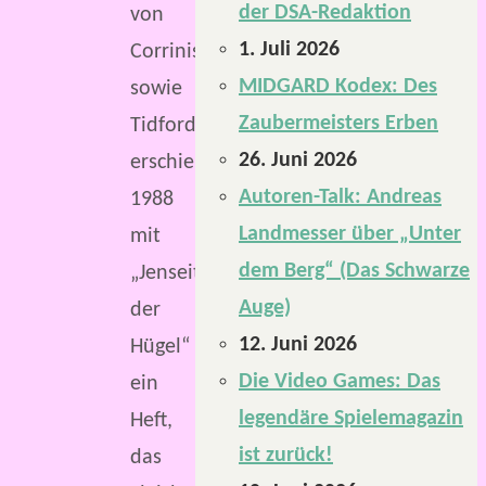
der DSA-Redaktion
von
1. Juli 2026
Corrinis
MIDGARD Kodex: Des
sowie
Zaubermeisters Erben
Tidford
26. Juni 2026
erschien
Autoren-Talk: Andreas
1988
Landmesser über „Unter
mit
dem Berg“ (Das Schwarze
„Jenseits
Auge)
der
12. Juni 2026
Hügel“
Die Video Games: Das
ein
legendäre Spielemagazin
Heft,
ist zurück!
das