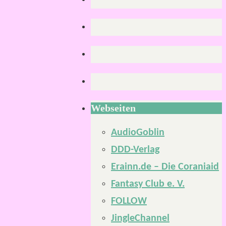
Webseiten
AudioGoblin
DDD-Verlag
Erainn.de – Die Coraniaid
Fantasy Club e. V.
FOLLOW
JingleChannel