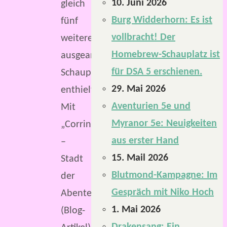
10. Juni 2026
gleich
Burg Widderhorn: Es ist
fünf
vollbracht! Der
weitere
Homebrew-Schauplatz ist
ausgearbeitete
für DSA 5 erschienen.
Schauplätze
29. Mai 2026
enthielt.
Aventurien 5e und
Mit
Myranor 5e: Neuigkeiten
„Corrins
aus erster Hand
–
15. Mail 2026
Stadt
Blutmond-Kampagne: Im
der
Gespräch mit Niko Hoch
Abenteuer“
1. Mai 2026
(Blog-