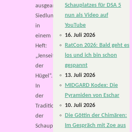
Schauplatzes für DSA 5
ausgearbeitete
nun als Video auf
Siedlungen
YouTube
in
16. Juli 2026
einem
RatCon 2026: Bald geht es
Heft:
los und ich bin schon
„Jenseits
gespannt
der
13. Juli 2026
Hügel“.
MIDGARD Kodex: Die
In
Pyramiden von Eschar
der
10. Juli 2026
Tradition
Die Göttin der Chimären:
der
Im Gespräch mit Zoe aus
Schauplatzbeschreibungen