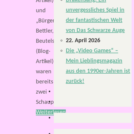
Drakensang: Ein
Artikel)
unvergessliches Spiel in
und
der fantastischen Welt
„Bürger,
von Das Schwarze Auge
Bettler,
22. April 2026
Beutelschneider“
Die „Video Games“ –
(Blog-
Mein Lieblingsmagazin
Artikel)
aus den 1990er-Jahren ist
waren
zurück!
bereits
zwei
Schauplatzbeschreibungen…
Weiterlesen