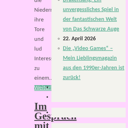
Drakensang: Ein
die
unvergessliches Spiel in
NiederrheinCon
der fantastischen Welt
ihre
von Das Schwarze Auge
Tore
22. April 2026
und
Die „Video Games“ –
lud
Mein Lieblingsmagazin
Interessierte
aus den 1990er-Jahren ist
zu
zurück!
einem…
Weiterlesen
Im
Gespräch
mit