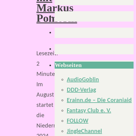
Markus
Pomorin
Lesezeit:
2
Webseiten
Minuten
AudioGoblin
Im
DDD-Verlag
August
Erainn.de – Die Coraniaid
startet
Fantasy Club e. V.
die
FOLLOW
NiederrheinCon
JingleChannel