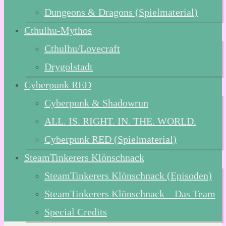
Dungeons & Dragons (Spielmaterial)
Cthulhu-Mythos
Cthulhu/Lovecraft
Drygolstadt
Cyberpunk RED
Cyberpunk & Shadowrun
ALL. IS. RIGHT. IN. THE. WORLD.
Cyberpunk RED (Spielmaterial)
SteamTinkerers Klönschnack
SteamTinkerers Klönschnack (Episoden)
SteamTinkerers Klönschnack – Das Team
Special Credits