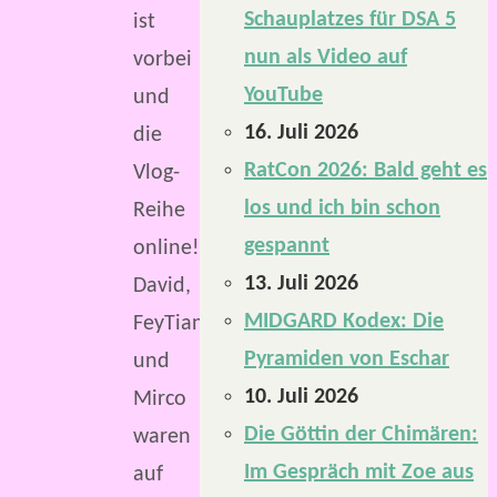
Schauplatzes für DSA 5
ist
nun als Video auf
vorbei
YouTube
und
16. Juli 2026
die
RatCon 2026: Bald geht es
Vlog-
los und ich bin schon
Reihe
gespannt
online!
13. Juli 2026
David,
MIDGARD Kodex: Die
FeyTiane
Pyramiden von Eschar
und
10. Juli 2026
Mirco
Die Göttin der Chimären:
waren
Im Gespräch mit Zoe aus
auf