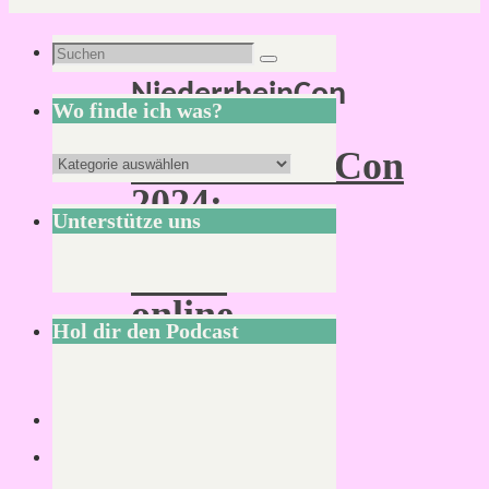
Schlagwort:
Suchen
Suchen
NiederrheinCon
nach:
Wo finde ich was?
NiederrheinCon
Wo
2024:
finde
Unterstütze uns
Vlog-
ich
Reihe
was?
online
Hol dir den Podcast
Von
Mirco