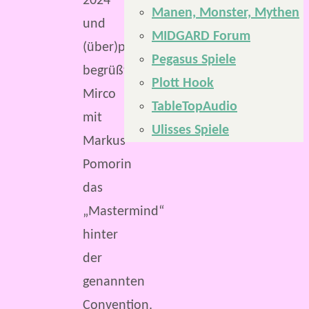
2024
Manen, Monster, Mythen
und
MIDGARD Forum
(über)pünktlich
Pegasus Spiele
begrüßt
Plott Hook
Mirco
TableTopAudio
mit
Ulisses Spiele
Markus
Pomorin
das
„Mastermind“
hinter
der
genannten
Convention.