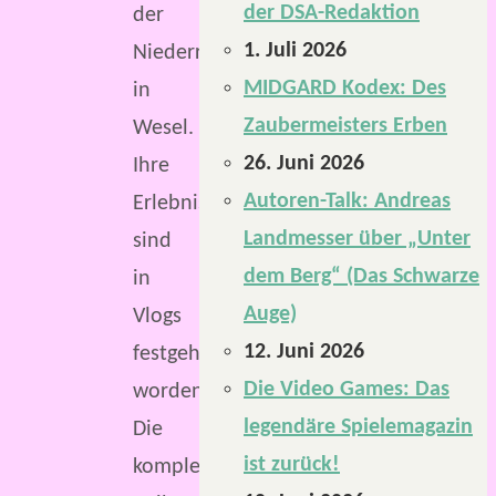
der DSA-Redaktion
der
1. Juli 2026
NiederrheinCon
MIDGARD Kodex: Des
in
Zaubermeisters Erben
Wesel.
26. Juni 2026
Ihre
Autoren-Talk: Andreas
Erlebnisse
Landmesser über „Unter
sind
dem Berg“ (Das Schwarze
in
Auge)
Vlogs
12. Juni 2026
festgehalten
Die Video Games: Das
worden.
legendäre Spielemagazin
Die
ist zurück!
komplette