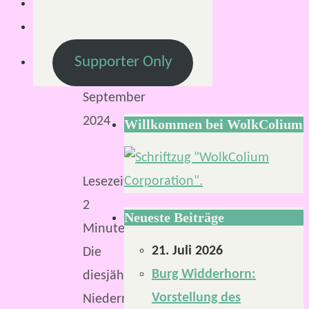
6.
September
2024
Supporter Only
6.
September
2024
Willkommen bei WolkColium
Lesezeit:
2
Neueste Beiträge
Minuten
21. Juli 2026
Die
Burg Widderhorn:
diesjährige
Vorstellung des
NiederrheinCon