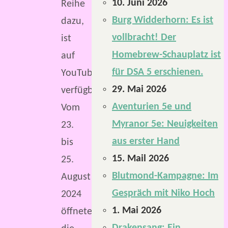
10. Juni 2026
Reihe
Burg Widderhorn: Es ist
dazu,
vollbracht! Der
ist
Homebrew-Schauplatz ist
auf
für DSA 5 erschienen.
YouTube
29. Mai 2026
verfügbar.
Aventurien 5e und
Vom
Myranor 5e: Neuigkeiten
23.
aus erster Hand
bis
15. Mail 2026
25.
Blutmond-Kampagne: Im
August
Gespräch mit Niko Hoch
2024
1. Mai 2026
öffnete