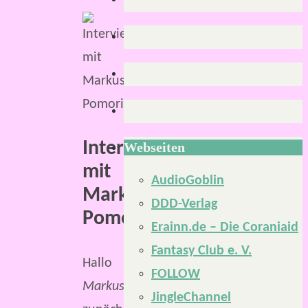
Interview
Webseiten
mit
AudioGoblin
Markus
DDD-Verlag
Pomorin
Erainn.de – Die Coraniaid
Fantasy Club e. V.
Hallo
FOLLOW
Markus
,
JingleChannel