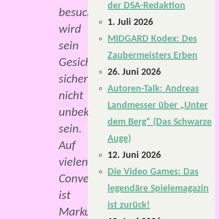
der DSA-Redaktion
besucht,
1. Juli 2026
wird
MIDGARD Kodex: Des
sein
Zaubermeisters Erben
Gesicht
26. Juni 2026
sicherlich
Autoren-Talk: Andreas
nicht
Landmesser über „Unter
unbekannt
dem Berg“ (Das Schwarze
sein.
Auge)
Auf
12. Juni 2026
vielen
Die Video Games: Das
Conventions
legendäre Spielemagazin
ist
ist zurück!
Markus