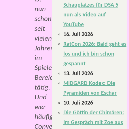
Schauplatzes für DSA 5
nun
nun als Video auf
schon
YouTube
seit
16. Juli 2026
vielen
RatCon 2026: Bald geht es
Jahren
los und ich bin schon
im
gespannt
Spiele-
13. Juli 2026
Bereich
MIDGARD Kodex: Die
tätig.
Pyramiden von Eschar
Und
10. Juli 2026
wer
Die Göttin der Chimären:
häufiger
Im Gespräch mit Zoe aus
Conventions