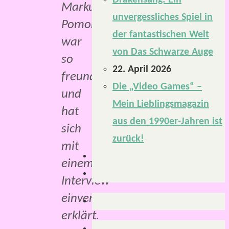
Drakensang: Ein
Markus
unvergessliches Spiel in
Pomorin
der fantastischen Welt
war
von Das Schwarze Auge
so
22. April 2026
freundlich
Die „Video Games“ –
und
Mein Lieblingsmagazin
hat
aus den 1990er-Jahren ist
sich
zurück!
mit
einem
Interview
einverstanden
erklärt.