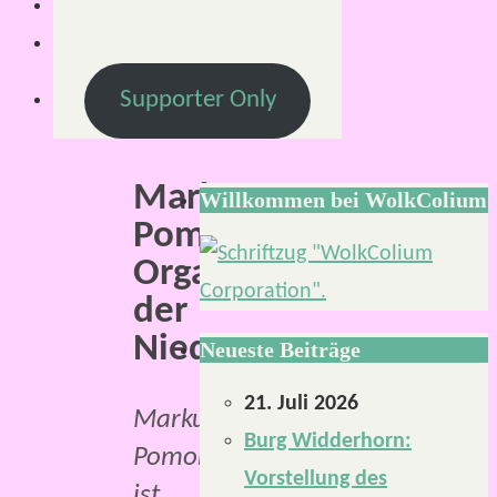
2019
Lesezeit:
5
Supporter Only
Minuten
Markus
Willkommen bei WolkColium
Pomorin,
Organisator
der
NiederrheinCon.
Neueste Beiträge
21. Juli 2026
Markus
Burg Widderhorn:
Pomorin
Vorstellung des
ist