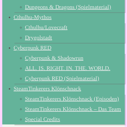
Dungeons & Dragons (Spielmaterial)
Cthulhu-Mythos
Cthulhu/Lovecraft
Drygolstadt
Cyberpunk RED
Cyberpunk & Shadowrun
ALL. IS. RIGHT. IN. THE. WORLD.
Cyberpunk RED (Spielmaterial)
SteamTinkerers Klönschnack
SteamTinkerers Klönschnack (Episoden)
SteamTinkerers Klönschnack – Das Team
Special Credits