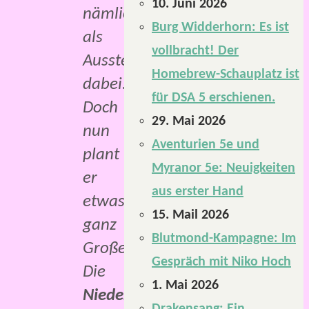
10. Juni 2026
nämlich
Burg Widderhorn: Es ist
als
vollbracht! Der
Aussteller
Homebrew-Schauplatz ist
dabei.
für DSA 5 erschienen.
Doch
29. Mai 2026
nun
Aventurien 5e und
plant
Myranor 5e: Neuigkeiten
er
aus erster Hand
etwas
15. Mail 2026
ganz
Blutmond-Kampagne: Im
Großes:
Gespräch mit Niko Hoch
Die
1. Mai 2026
NiederrheinCon
.