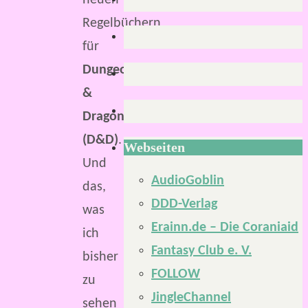
neuen
Regelbüchern
für
Dungeons
&
Dragons
(D&D)
.
Webseiten
Und
AudioGoblin
das,
DDD-Verlag
was
Erainn.de – Die Coraniaid
ich
Fantasy Club e. V.
bisher
FOLLOW
zu
JingleChannel
sehen