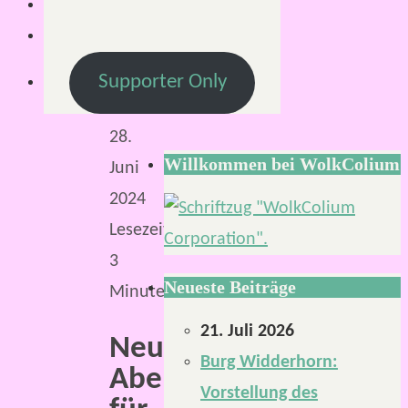
S.
26.
Juni
Supporter Only
2024
28.
Willkommen bei WolkColium
Juni
2024
Lesezeit:
3
Neueste Beiträge
Minuten
21. Juli 2026
Neues
Burg Widderhorn:
Abenteuer
Vorstellung des