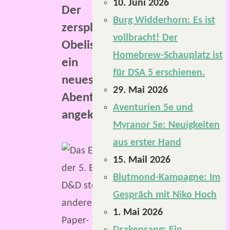
10. Juni 2026
Der
Burg Widderhorn: Es ist
zersplitterte
vollbracht! Der
Obelisk“
Homebrew-Schauplatz ist
ein
für DSA 5 erschienen.
neues
29. Mai 2026
Abenteuer
Aventurien 5e und
angekündigt.
Myranor 5e: Neuigkeiten
aus erster Hand
Ich
15. Mail 2026
weiß
Blutmond-Kampagne: Im
nicht,
Gespräch mit Niko Hoch
wie
1. Mai 2026
es