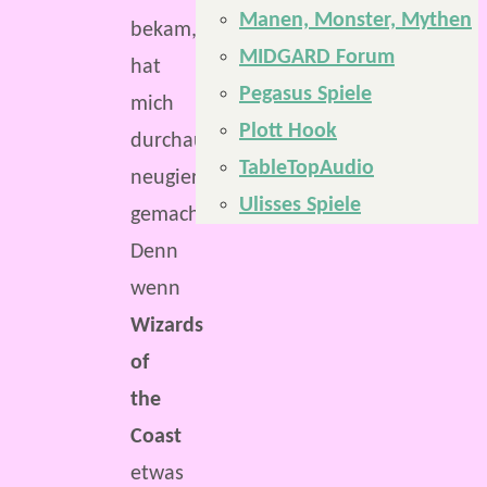
Manen, Monster, Mythen
bekam,
MIDGARD Forum
hat
Pegasus Spiele
mich
Plott Hook
durchaus
TableTopAudio
neugierig
Ulisses Spiele
gemacht.
Denn
wenn
Wizards
of
the
Coast
etwas