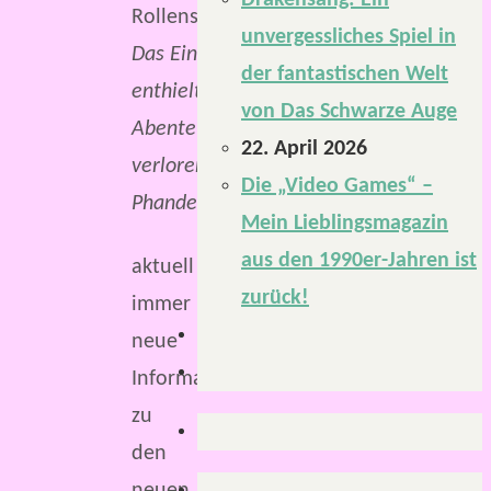
Drakensang: Ein
euch
unvergessliches Spiel in
so
Das Einsteigerset
der fantastischen Welt
ergeht,
enthielt das
von Das Schwarze Auge
aber
Abenteuer „Die
22. April 2026
gefühlt
verlorene Mine von
Die „Video Games“ –
erhalte
Phandelver“.
Mein Lieblingsmagazin
ich
aus den 1990er-Jahren ist
aktuell
zurück!
immer
neue
Informationen
zu
den