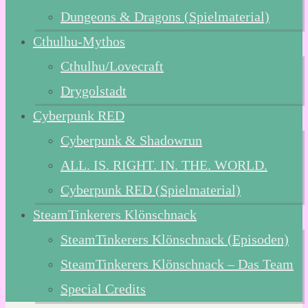
Dungeons & Dragons (Spielmaterial)
Cthulhu-Mythos
Cthulhu/Lovecraft
Drygolstadt
Cyberpunk RED
Cyberpunk & Shadowrun
ALL. IS. RIGHT. IN. THE. WORLD.
Cyberpunk RED (Spielmaterial)
SteamTinkerers Klönschnack
SteamTinkerers Klönschnack (Episoden)
SteamTinkerers Klönschnack – Das Team
Special Credits