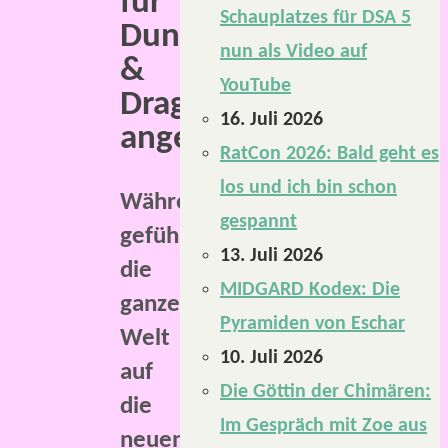
für
Schauplatzes für DSA 5
Dungeons
nun als Video auf
&
YouTube
Dragons
16. Juli 2026
angekündigt.
RatCon 2026: Bald geht es
los und ich bin schon
Während
gespannt
gefühlt
13. Juli 2026
die
MIDGARD Kodex: Die
ganze
Pyramiden von Eschar
Welt
10. Juli 2026
auf
Die Göttin der Chimären:
die
Im Gespräch mit Zoe aus
neuen