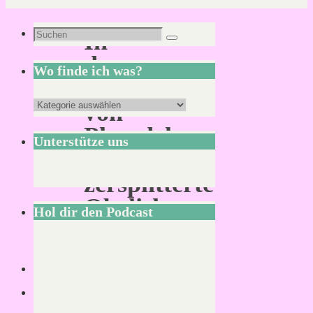
Suchen
In
Suchen
nach:
den
Wo finde ich was?
Tiefen
Wo
von
finde
Phandelver:
Unterstütze uns
ich
Der
was?
zersplitterte
Obelisk
Hol dir den Podcast
Von
Mirco