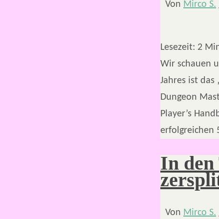
Von
Mirco S.
Lesezeit:
2
Mi
Wir schauen u
Jahres ist da
Dungeon Maste
Player’s Hand
erfolgreichen
In den
zerspli
Von
Mirco S.