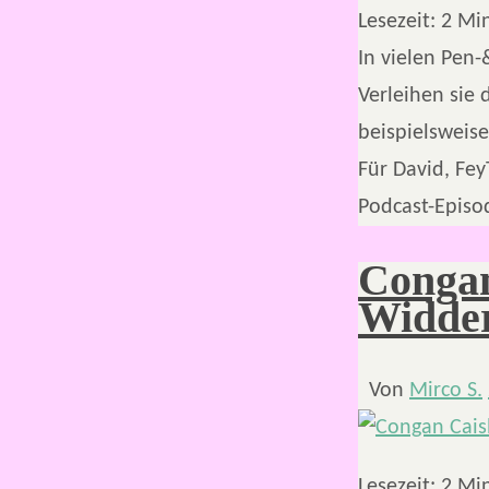
Lesezeit:
2
Mi
In vielen Pen
Verleihen sie
beispielsweis
Für David, Fe
Podcast-Episo
Congan
Widde
Von
Mirco S.
Lesezeit:
2
Mi