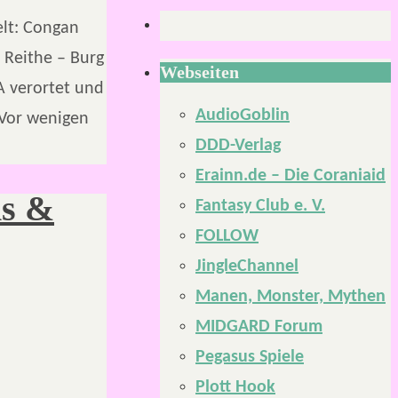
elt: Congan
 Reithe – Burg
Webseiten
A verortet und
AudioGoblin
 Vor wenigen
DDD-Verlag
Erainn.de – Die Coraniaid
ns &
Fantasy Club e. V.
FOLLOW
JingleChannel
Manen, Monster, Mythen
MIDGARD Forum
Pegasus Spiele
Plott Hook