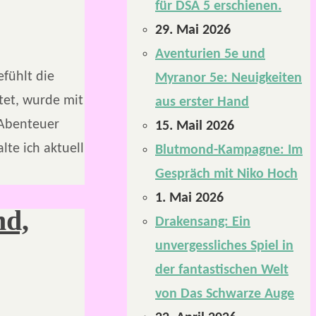
für DSA 5 erschienen.
29. Mai 2026
Aventurien 5e und
fühlt die
Myranor 5e: Neuigkeiten
tet, wurde mit
aus erster Hand
 Abenteuer
15. Mail 2026
lte ich aktuell
Blutmond-Kampagne: Im
Gespräch mit Niko Hoch
1. Mai 2026
nd,
Drakensang: Ein
unvergessliches Spiel in
der fantastischen Welt
von Das Schwarze Auge