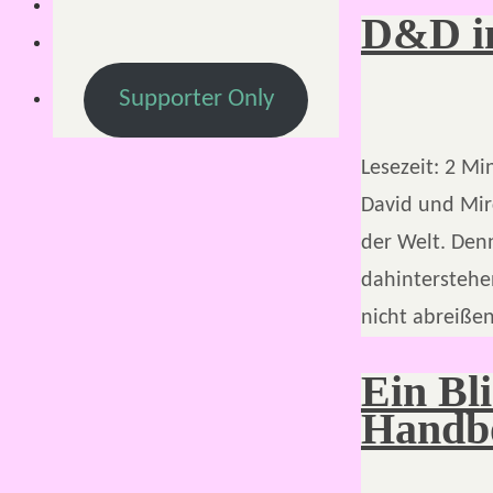
D&D in
Supporter Only
Lesezeit:
2
Mi
David und Mir
der Welt. Den
dahinterstehe
nicht abreißen
Ein Bl
Handb