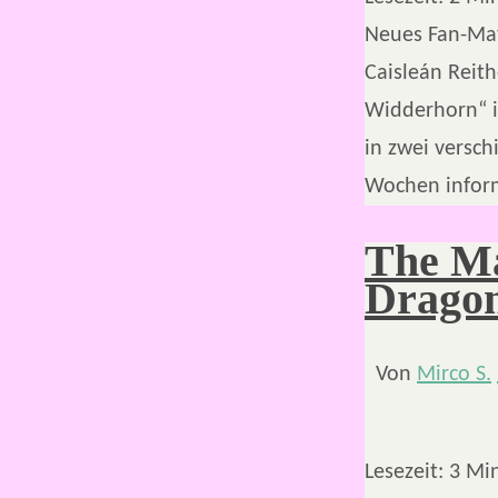
Neues Fan-Mate
Caisleán Reith
Widderhorn“ i
in zwei versch
Wochen infor
The Ma
Dragon
Von
Mirco S.
Lesezeit:
3
Mi