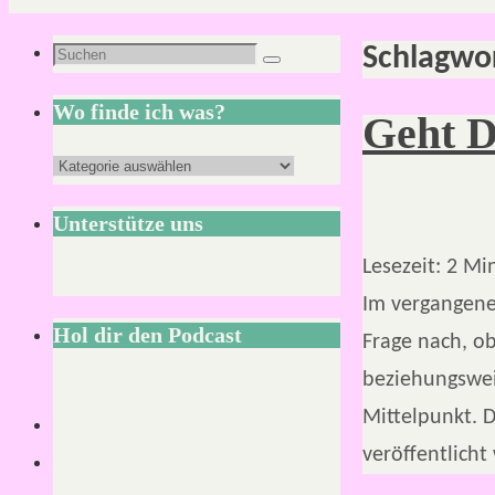
Schlagwo
Suchen
Suchen
nach:
Wo finde ich was?
Geht 
Wo
finde
Unterstütze uns
ich
Lesezeit:
2
Mi
was?
Im vergangene
Hol dir den Podcast
Frage nach, ob
beziehungswei
Mittelpunkt. 
veröffentlich