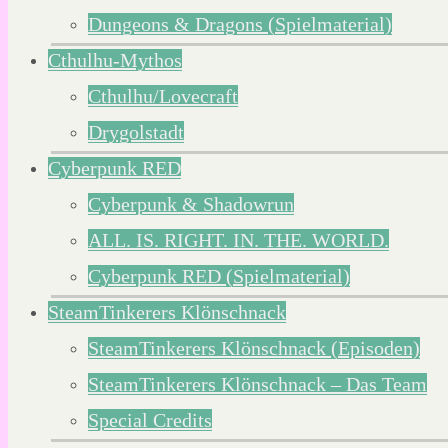
Dungeons & Dragons (Spielmaterial)
Cthulhu-Mythos
Cthulhu/Lovecraft
Drygolstadt
Cyberpunk RED
Cyberpunk & Shadowrun
ALL. IS. RIGHT. IN. THE. WORLD.
Cyberpunk RED (Spielmaterial)
SteamTinkerers Klönschnack
SteamTinkerers Klönschnack (Episoden)
SteamTinkerers Klönschnack – Das Team
Special Credits