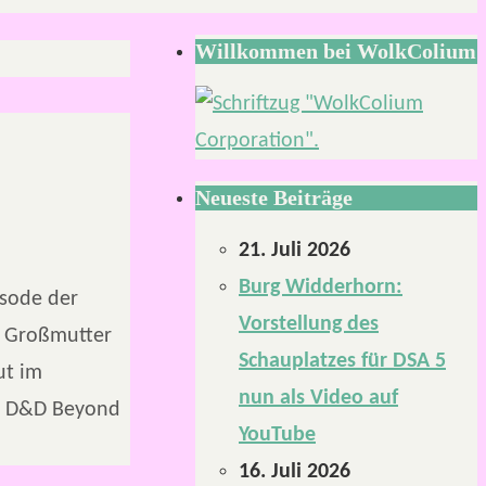
Willkommen bei WolkColium
Neueste Beiträge
21. Juli 2026
Burg Widderhorn:
isode der
Vorstellung des
r, Großmutter
Schauplatzes für DSA 5
ut im
nun als Video auf
uf D&D Beyond
YouTube
16. Juli 2026