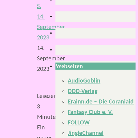
S.
14.
September
2023
14.
September
Webseiten
2023
AudioGoblin
DDD-Verlag
Lesezeit:
Erainn.de – Die Coraniaid
3
Fantasy Club e. V.
Minuten
FOLLOW
Ein
JingleChannel