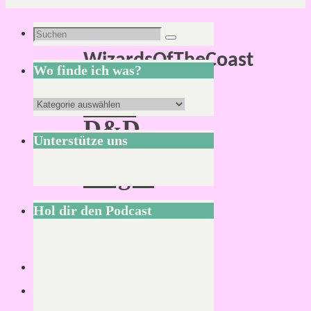
Schlagwort:
Suchen
Suchen
WizardsOfTheCoast
nach:
Wo finde ich was?
Geht
Wo
D&D
finde
Unterstütze uns
neue
ich
Wege?
was?
Hol dir den Podcast
Lesezeit:
2
Minuten