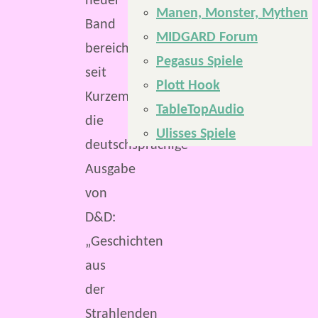
neuer
Manen, Monster, Mythen
Band
MIDGARD Forum
bereichert
Pegasus Spiele
seit
Plott Hook
Kurzem
TableTopAudio
die
Ulisses Spiele
deutschsprachige
Ausgabe
von
D&D:
„Geschichten
aus
der
Strahlenden