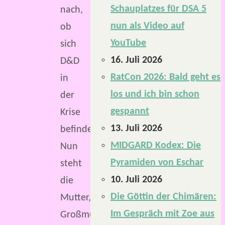
Schauplatzes für DSA 5
nach,
nun als Video auf
ob
YouTube
sich
16. Juli 2026
D&D
RatCon 2026: Bald geht es
in
los und ich bin schon
der
gespannt
Krise
13. Juli 2026
befindet.
MIDGARD Kodex: Die
Nun
Pyramiden von Eschar
steht
10. Juli 2026
die
Die Göttin der Chimären:
Mutter,
Im Gespräch mit Zoe aus
Großmutter