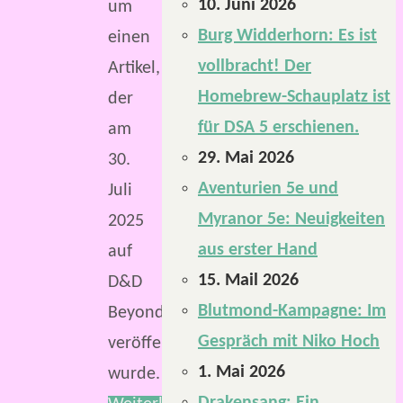
10. Juni 2026
um
Burg Widderhorn: Es ist
einen
vollbracht! Der
Artikel,
Homebrew-Schauplatz ist
der
für DSA 5 erschienen.
am
29. Mai 2026
30.
Aventurien 5e und
Juli
Myranor 5e: Neuigkeiten
2025
aus erster Hand
auf
15. Mail 2026
D&D
Blutmond-Kampagne: Im
Beyond
Gespräch mit Niko Hoch
veröffentlicht
1. Mai 2026
wurde.