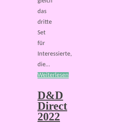
gleich
das
dritte
Set
für
Interessierte,
die…
Weiterlesen
D&D
Direct
2022