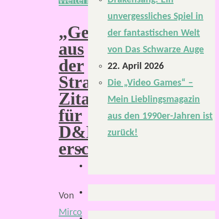
Drakensang: Ein
Weiterlesen
unvergessliches Spiel in
„Geschichten
der fantastischen Welt
aus
von Das Schwarze Auge
der
22. April 2026
Strahlenden
Die „Video Games“ –
Zitadelle“
Mein Lieblingsmagazin
für
aus den 1990er-Jahren ist
D&D
zurück!
erschienen
Von
Mirco