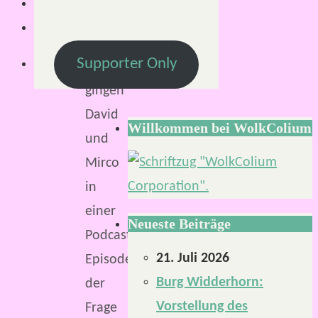
Im
vergangenen
Supporter Only
Monat
gingen
David
Willkommen bei WolkColium
und
Mirco
in
einer
Neueste Beiträge
Podcast-
21. Juli 2026
Episode
Burg Widderhorn:
der
Vorstellung des
Frage