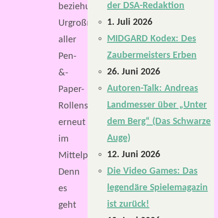
der DSA-Redaktion
beziehungsweise
1. Juli 2026
Urgroßmutter
MIDGARD Kodex: Des
aller
Zaubermeisters Erben
Pen-
26. Juni 2026
&-
Autoren-Talk: Andreas
Paper-
Landmesser über „Unter
Rollenspiele
dem Berg“ (Das Schwarze
erneut
Auge)
im
12. Juni 2026
Mittelpunkt.
Die Video Games: Das
Denn
legendäre Spielemagazin
es
ist zurück!
geht