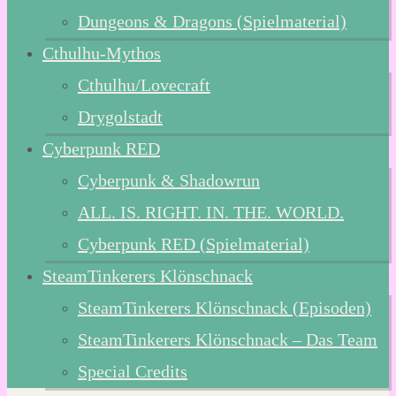
Dungeons & Dragons (Spielmaterial)
Cthulhu-Mythos
Cthulhu/Lovecraft
Drygolstadt
Cyberpunk RED
Cyberpunk & Shadowrun
ALL. IS. RIGHT. IN. THE. WORLD.
Cyberpunk RED (Spielmaterial)
SteamTinkerers Klönschnack
SteamTinkerers Klönschnack (Episoden)
SteamTinkerers Klönschnack – Das Team
Special Credits