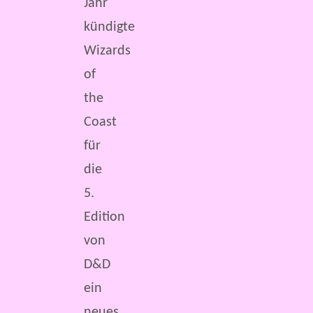
Jahr
kündigte
Wizards
of
the
Coast
für
die
5.
Edition
von
D&D
ein
neues