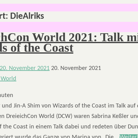
rt:
DieAlriks
chCon World 2021: Talk m
s of the Coast
20. November 2021
20. November 2021
nuten
 und Jin-A Shim von Wizards of the Coast im Talk auf
gen DreieichCon World (DCW) waren Sabrina Keßler un
f the Coast in einem Talk dabei und redeten über Du
eriert wurde das Ganze von Marina von „Die…
Weiter