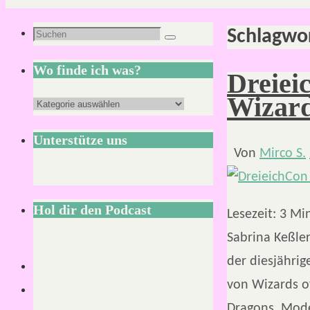
Schlagwo
Suchen
Suchen
nach:
Wo finde ich was?
Dreiei
Wizard
Wo
finde
Unterstütze uns
ich
Von
Mirco S.
was?
Hol dir den Podcast
Lesezeit:
3
Mi
Sabrina Keßler
der diesjähri
von Wizards o
Dragons. Mod