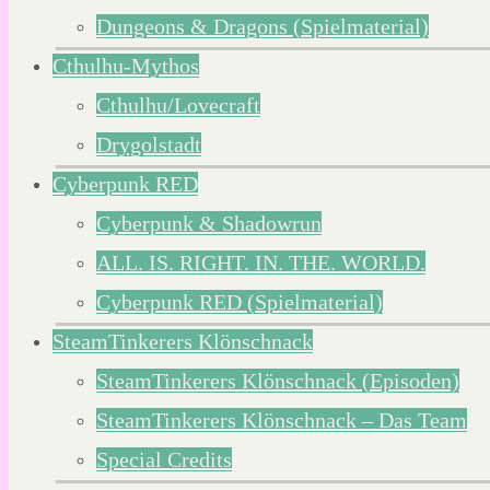
Dungeons & Dragons (Spielmaterial)
Cthulhu-Mythos
Cthulhu/Lovecraft
Drygolstadt
Cyberpunk RED
Cyberpunk & Shadowrun
ALL. IS. RIGHT. IN. THE. WORLD.
Cyberpunk RED (Spielmaterial)
SteamTinkerers Klönschnack
SteamTinkerers Klönschnack (Episoden)
SteamTinkerers Klönschnack – Das Team
Special Credits