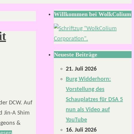
Willkommen bei WolkColium
it
Neueste Beiträge
21. Juli 2026
Burg Widderhorn:
Vorstellung des
Schauplatzes für DSA 5
 der DCW. Auf
nun als Video auf
d Jin-A Shim
YouTube
ngeons &
16. Juli 2026
lesen