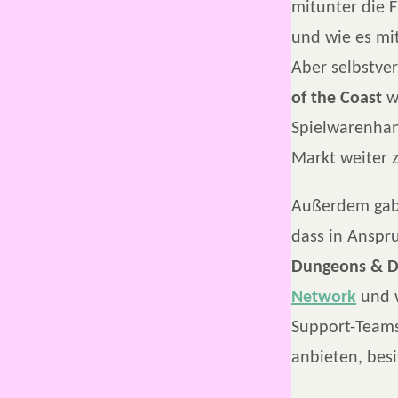
mitunter die 
und wie es mi
Aber selbstver
of the Coast
w
Spielwarenhan
Markt weiter z
Außerdem ga
dass in Anspr
Dungeons & D
Network
und w
Support-Teams 
anbieten, bes