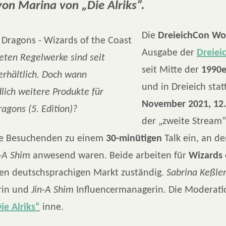
on Marina von „Die Alriks“.
Die
DreieichCon Wo
Ausgabe der
Dreiei
eten Regelwerke sind seit
seit Mitte der
1990e
erhältlich. Doch wann
und in Dreieich sta
lich weitere Produkte für
November 2021, 12.
gons (5. Edition)?
der „zweite Stream“
ie Besuchenden zu einem
30-minütigen
Talk ein, an 
n-A Shim
anwesend waren. Beide arbeiten für
Wizards 
den deutschsprachigen Markt zuständig
. Sabrina Keßle
rin und
Jin-A Shim
Influencermanagerin. Die Moderati
ie Alriks“
inne.