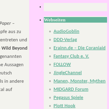
Webseiten
Paper –
AudioGoblin
pfe aus zu
DDD-Verlag
gentreten und
Erainn.de – Die Coraniaid
e Wild Beyond
Fantasy Club e. V.
 genannten
FOLLOW
ine Aussagen
JingleChannel
eutsch
Manen, Monster, Mythen
ls in andere
MIDGARD Forum
al auf
Pegasus Spiele
Plott Hook