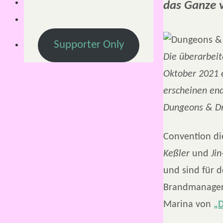
das Ganze v
Supporter Only
Die überarbeit
Oktober 2021 
erscheinen end
Dungeons & Dra
Convention d
Keßler
und
Ji
und sind für 
Brandmanage
Marina von
„D