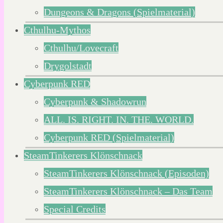
Dungeons & Dragons (Spielmaterial)
Cthulhu-Mythos
Cthulhu/Lovecraft
Drygolstadt
Cyberpunk RED
Cyberpunk & Shadowrun
ALL. IS. RIGHT. IN. THE. WORLD.
Cyberpunk RED (Spielmaterial)
SteamTinkerers Klönschnack
SteamTinkerers Klönschnack (Episoden)
SteamTinkerers Klönschnack – Das Team
Special Credits