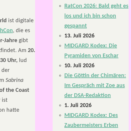
RatCon 2026: Bald geht es
los und ich bin schon
rld
ist digitale
gespannt
chCon
, die es
13. Juli 2026
r-Jahre
gibt
MIDGARD Kodex: Die
ttfindet. Am
20.
Pyramiden von Eschar
30 Uhr,
lud
10. Juli 2026
 der
Die Göttin der Chimären:
dem
Sabrina
Im Gespräch mit Zoe aus
of the Coast
der DSA-Redaktion
r
ist
1. Juli 2026
on hatte
MIDGARD Kodex: Des
Zaubermeisters Erben