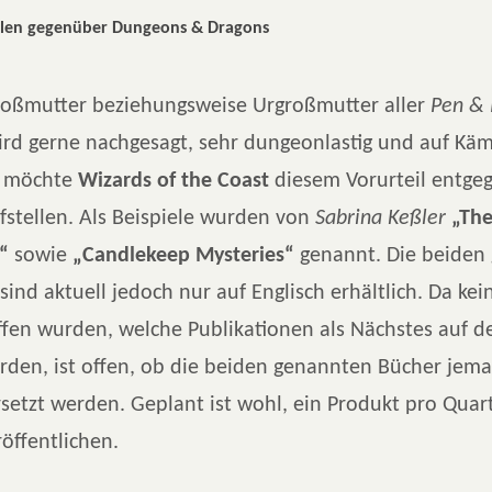
ilen gegenüber Dungeons & Dragons
roßmutter beziehungsweise Urgroßmutter aller
Pen & 
rd gerne nachgesagt, sehr dungeonlastig und auf Käm
r möchte
Wizards of the Coast
diesem Vorurteil entge
ufstellen. Als Beispiele wurden von
Sabrina Keßler
„Th
“
sowie
„Candlekeep Mysteries“
genannt. Die beiden
sind aktuell jedoch nur auf Englisch erhältlich. Da ke
ffen wurden, welche Publikationen als Nächstes auf d
rden, ist offen, ob die beiden genannten Bücher jema
setzt werden. Geplant ist wohl, ein Produkt pro Quart
öffentlichen.