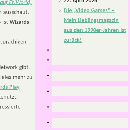
22. April 2026
l auf ENWorld)
Die „Video Games“ –
h ausschaut.
Mein Lieblingsmagazin
 ist
Wizards
aus den 1990er-Jahren ist
zurück!
sprachigen
Network gibt,
ieles mehr zu
rds Play
enutzt.
ressierte