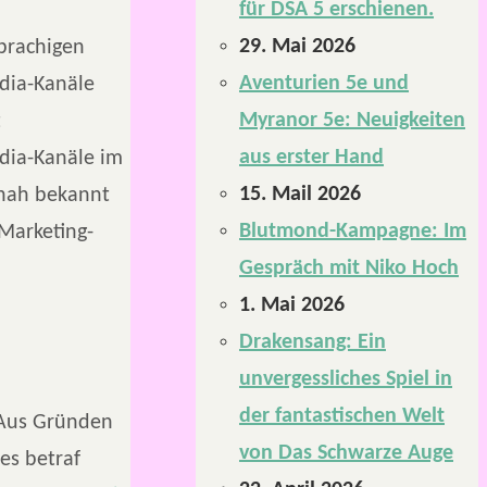
für DSA 5 erschienen.
29. Mai 2026
prachigen
Aventurien 5e und
dia-Kanäle
Myranor 5e: Neuigkeiten
t
aus erster Hand
edia-Kanäle im
15. Mail 2026
tnah bekannt
Blutmond-Kampagne: Im
Marketing-
Gespräch mit Niko Hoch
1. Mai 2026
Drakensang: Ein
unvergessliches Spiel in
der fantastischen Welt
 Aus Gründen
von Das Schwarze Auge
es betraf