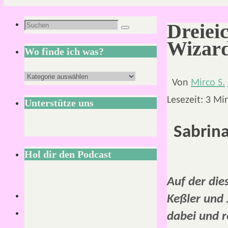
Suchen
Dreiei
Suchen
nach:
Wizard
Wo finde ich was?
Wo
Von
Mirco S.
finde
Lesezeit:
3
Mi
Unterstütze uns
ich
was?
Sabrina
Hol dir den Podcast
Auf der di
Keßler und 
dabei und 