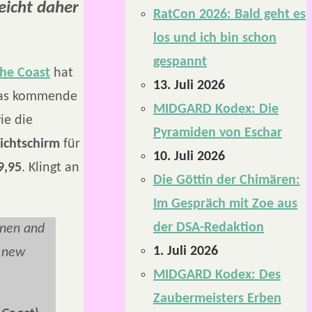
leicht daher
RatCon 2026: Bald geht es
los und ich bin schon
gespannt
the Coast
hat
13. Juli 2026
 das kommende
MIDGARD Kodex: Die
ie die
Pyramiden von Eschar
ichtschirm
für
10. Juli 2026
9,95
. Klingt an
Die Göttin der Chimären:
Im Gespräch mit Zoe aus
der DSA-Redaktion
inen and
1. Juli 2026
l new
MIDGARD Kodex: Des
Zaubermeisters Erben