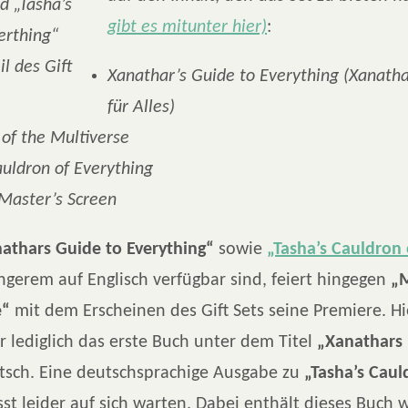
d „Tasha’s
gibt es mitunter hier)
:
erthing“
l des Gift
Xanathar’s Guide to Everything (Xanath
für Alles)
of the Multiverse
auldron of Everything
Master’s Screen
athars Guide to Everything“
sowie
„Tasha’s Cauldron 
ängerem auf Englisch verfügbar sind, feiert hingegen
„M
e“
mit dem Erscheinen des Gift Sets seine Premiere. H
r lediglich das erste Buch unter dem Titel
„Xanathars 
tsch. Eine deutschsprachige Ausgabe zu
„Tasha’s Caul
sst leider auf sich warten. Dabei enthält dieses Buch w