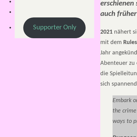
erschienen 
auch früher
Supporter Only
2021
nähert s
mit dem
Rules
Jahr angekündi
Abenteuer zu 
die Spielleit
sich spannend
Embark on
the crime
ways to p