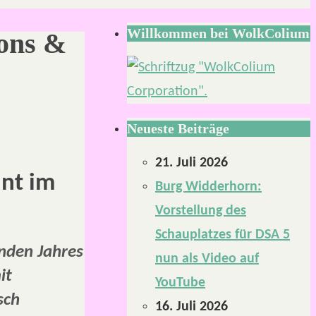
Willkommen bei WolkColium
eons &
Neueste Beiträge
21. Juli 2026
int im
Burg Widderhorn:
Vorstellung des
Schauplatzes für DSA 5
enden Jahres
nun als Video auf
it
YouTube
sch
16. Juli 2026