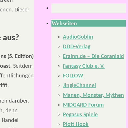
Screen
ienen. Dieser
Webseiten
e aus?
AudioGoblin
DDD-Verlag
Erainn.de – Die Coraniaid
s (5. Edition)
Fantasy Club e. V.
Coast
. Seitdem
FOLLOW
ffentlichungen
JingleChannel
fft.
Manen, Monster, Mythen
onen darüber,
MIDGARD Forum
ch, denn
Pegasus Spiele
 Handel
Plott Hook