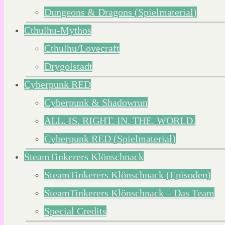
Dungeons & Dragons (Spielmaterial)
Cthulhu-Mythos
Cthulhu/Lovecraft
Drygolstadt
Cyberpunk RED
Cyberpunk & Shadowrun
ALL. IS. RIGHT. IN. THE. WORLD.
Cyberpunk RED (Spielmaterial)
SteamTinkerers Klönschnack
SteamTinkerers Klönschnack (Episoden)
SteamTinkerers Klönschnack – Das Team
Special Credits