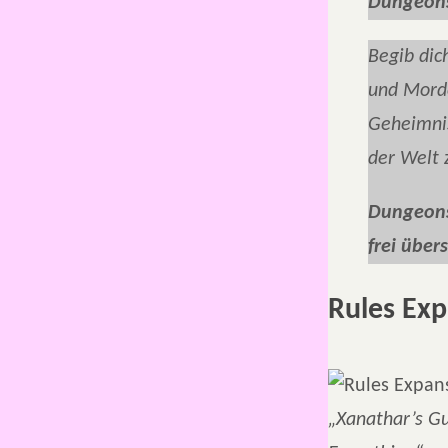
Dungeons
Begib dic
und Morde
Geheimnis
der Welt 
Dungeons 
frei übers
Rules Exp
„Xanathar’s Gu