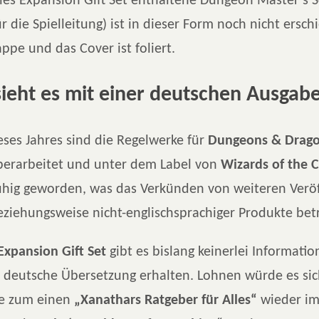
les Expansion Gift Set enthaltene Dungeon Master’s 
ür die Spielleitung) ist in dieser Form noch nicht ersch
ppe und das Cover ist foliert.
ieht es mit einer deutschen Ausgab
eses Jahres sind die Regelwerke für
Dungeons & Dragon
berarbeitet und unter dem Label von
Wizards of the 
 ruhig geworden, was das Verkünden von weiteren Verö
ziehungsweise nicht-englischsprachiger Produkte betri
Expansion Gift Set
gibt es bislang keinerlei Informati
e deutsche Übersetzung erhalten. Lohnen würde es si
e zum einen
„Xanathars Ratgeber für Alles“
wieder im