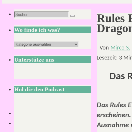
Suchen
Rules 
Suchen
nach:
Dragon
Wo finde ich was?
Wo
Von
Mirco S.
finde
Lesezeit:
3
Mi
Unterstütze uns
ich
was?
Das R
Hol dir den Podcast
Das Rules E
erscheinen.
Ausnahme v