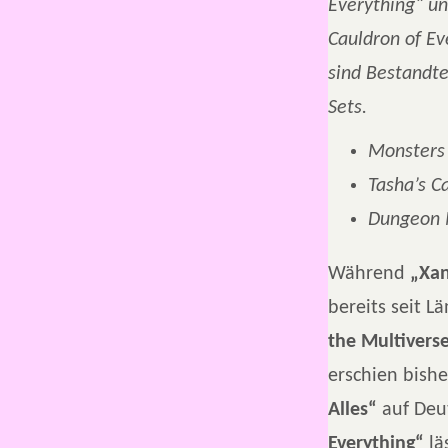
Everything“ un
Cauldron of Ev
sind Bestandtei
Sets.
Monsters 
Tasha’s C
Dungeon 
Während
„Xan
bereits seit L
the Multivers
erschien bishe
Alles“
auf Deu
Everything“
lä