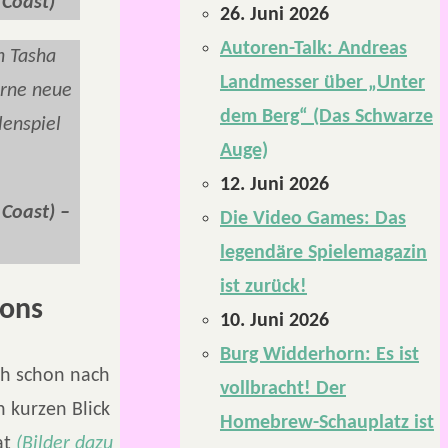
 Coast)
26. Juni 2026
Autoren-Talk: Andreas
n Tasha
Landmesser über „Unter
erne neue
dem Berg“ (Das Schwarze
enspiel
Auge)
12. Juni 2026
Coast) –
Die Video Games: Das
legendäre Spielemagazin
ist zurück!
gons
10. Juni 2026
Burg Widderhorn: Es ist
ch schon nach
vollbracht! Der
 kurzen Blick
Homebrew-Schauplatz ist
at
(Bilder dazu