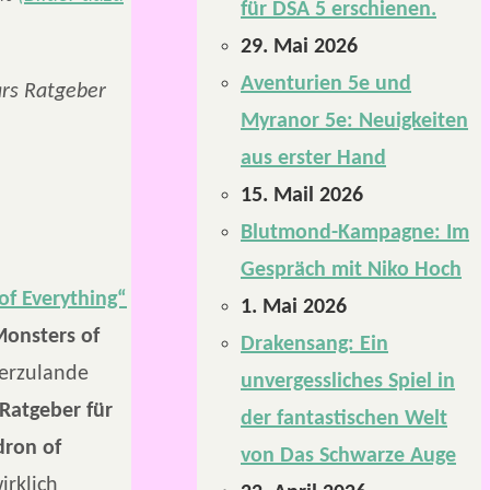
für DSA 5 erschienen.
29. Mai 2026
Aventurien 5e und
ars Ratgeber
Myranor 5e: Neuigkeiten
aus erster Hand
15. Mail 2026
Blutmond-Kampagne: Im
Gespräch mit Niko Hoch
of Everything“
1. Mai 2026
onsters of
Drakensang: Ein
ierzulande
unvergessliches Spiel in
Ratgeber für
der fantastischen Welt
dron of
von Das Schwarze Auge
irklich