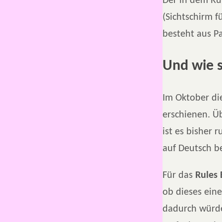
Der in dem Ru
(Sichtschirm f
besteht aus Pa
Und wie s
Im Oktober di
erschienen. Ü
ist es bisher
auf Deutsch be
Für das
Rules 
ob dieses ein
dadurch würd