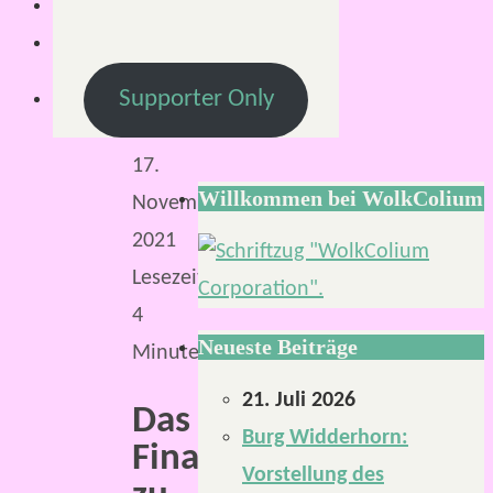
S.
17.
November
Supporter Only
2021
17.
Willkommen bei WolkColium
November
2021
Lesezeit:
4
Neueste Beiträge
Minuten
21. Juli 2026
Das
Burg Widderhorn:
Finale
Vorstellung des