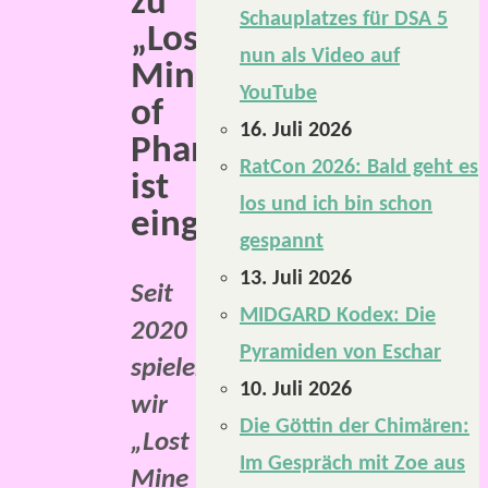
zu
Schauplatzes für DSA 5
„Lost
nun als Video auf
Mine
YouTube
of
16. Juli 2026
Phandelver
RatCon 2026: Bald geht es
ist
los und ich bin schon
eingeläutet.
gespannt
13. Juli 2026
Seit
MIDGARD Kodex: Die
2020
Pyramiden von Eschar
spielen
10. Juli 2026
wir
Die Göttin der Chimären:
„Lost
Im Gespräch mit Zoe aus
Mine