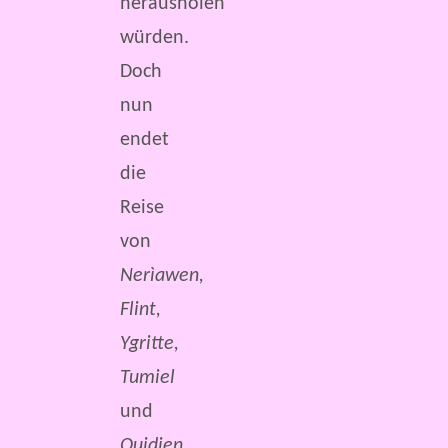
herausholen
würden.
Doch
nun
endet
die
Reise
von
Nerìawen,
Flint,
Ygritte,
Tumiel
und
Quidien
.