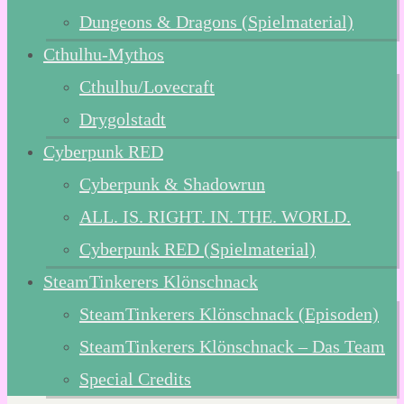
Dungeons & Dragons (Spielmaterial)
Cthulhu-Mythos
Cthulhu/Lovecraft
Drygolstadt
Cyberpunk RED
Cyberpunk & Shadowrun
ALL. IS. RIGHT. IN. THE. WORLD.
Cyberpunk RED (Spielmaterial)
SteamTinkerers Klönschnack
SteamTinkerers Klönschnack (Episoden)
SteamTinkerers Klönschnack – Das Team
Special Credits