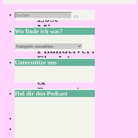
Suchen
Lost
Suchen
nach:
Mine
Wo finde ich was?
of
Wo
Phandelver:
finde
Finale!
Unterstütze uns
ich
(Dungeons
was?
&
Dragons)
Hol dir den Podcast
Von
Mirco