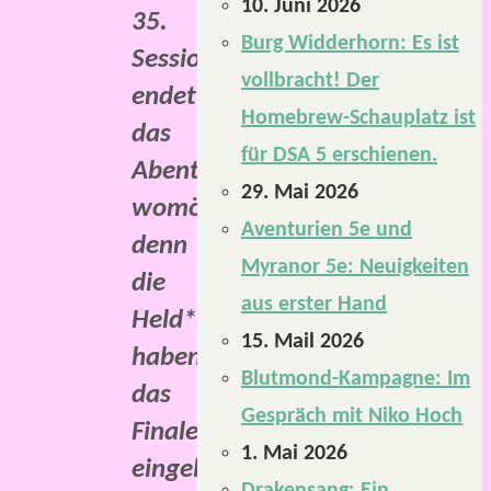
10. Juni 2026
35.
Burg Widderhorn: Es ist
Session
vollbracht! Der
endet
Homebrew-Schauplatz ist
das
für DSA 5 erschienen.
Abenteuer
29. Mai 2026
womöglich,
Aventurien 5e und
denn
Myranor 5e: Neuigkeiten
die
aus erster Hand
Held*innen
15. Mail 2026
haben
Blutmond-Kampagne: Im
das
Gespräch mit Niko Hoch
Finale
1. Mai 2026
eingeläutet.