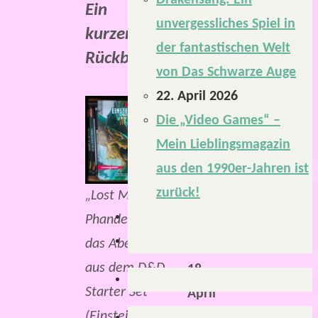
Drakensang: Ein
Ein
unvergessliches Spiel in
kurzer
der fantastischen Welt
Rückblick.
von Das Schwarze Auge
22. April 2026
Leute,
Die „Video Games“ –
es
Mein Lieblingsmagazin
ist
aus den 1990er-Jahren ist
soweit:
zurück!
„Lost Mine of
Als
Phandelver“ ist
wir
das Abenteuer
am
aus dem D&D
18.
Starter Set
April
(Einsteigerset).