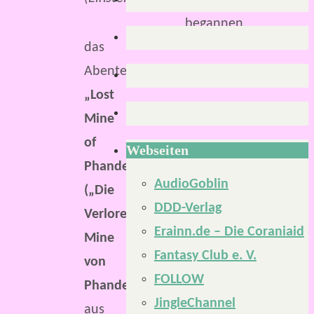
2020
begannen,
das
Abenteuer
„Lost
Mine
of
Webseiten
Phandelver“
AudioGoblin
(„Die
DDD-Verlag
Verlorene
Erainn.de – Die Coraniaid
Mine
Fantasy Club e. V.
von
FOLLOW
Phandelver“)
JingleChannel
aus