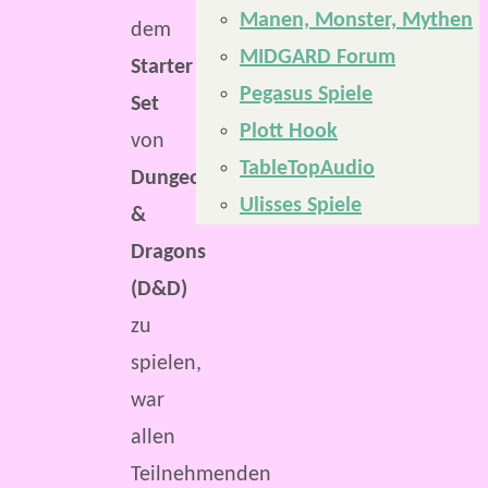
Manen, Monster, Mythen
dem
MIDGARD Forum
Starter
Pegasus Spiele
Set
Plott Hook
von
TableTopAudio
Dungeons
Ulisses Spiele
&
Dragons
(D&D)
zu
spielen,
war
allen
Teilnehmenden