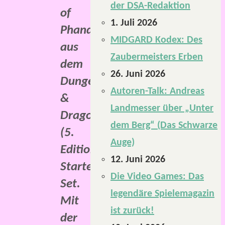
der DSA-Redaktion
of
1. Juli 2026
Phandelver“
MIDGARD Kodex: Des
aus
Zaubermeisters Erben
dem
26. Juni 2026
Dungeons
Autoren-Talk: Andreas
&
Landmesser über „Unter
Dragons
dem Berg“ (Das Schwarze
(5.
Auge)
Edition)
12. Juni 2026
Starter
Die Video Games: Das
Set.
legendäre Spielemagazin
Mit
ist zurück!
der