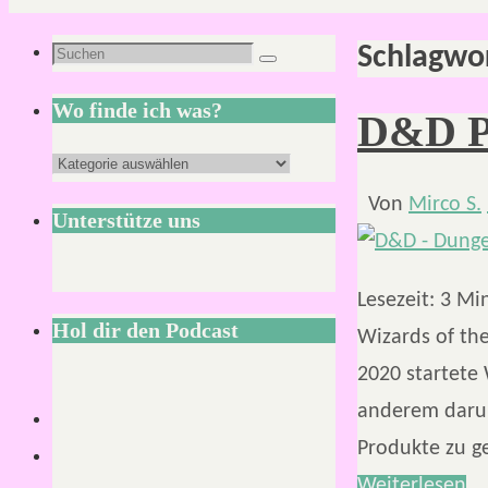
Schlagwo
Suchen
Suchen
nach:
Wo finde ich was?
D&D Pl
Wo
finde
Von
Mirco S.
Unterstütze uns
ich
was?
Lesezeit:
3
Mi
Hol dir den Podcast
Wizards of the
2020 startete 
anderem darum
Produkte zu g
Weiterlesen