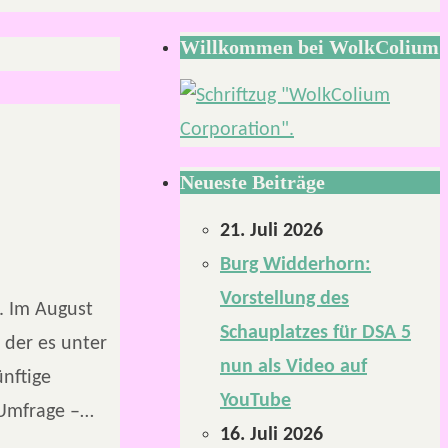
Willkommen bei WolkColium
Neueste Beiträge
21. Juli 2026
Burg Widderhorn:
Vorstellung des
. Im August
Schauplatzes für DSA 5
 der es unter
nun als Video auf
nftige
YouTube
 Umfrage –…
16. Juli 2026