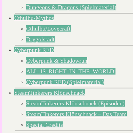
Dungeons & Dragons (Spielmaterial)
Cthulhu-Mythos
Cthulhu/Lovecraft
Drygolstadt
Cyberpunk RED
Cyberpunk & Shadowrun
ALL. IS. RIGHT. IN. THE. WORLD.
Cyberpunk RED (Spielmaterial)
SteamTinkerers Klönschnack
SteamTinkerers Klönschnack (Episoden)
SteamTinkerers Klönschnack – Das Team
Special Credits