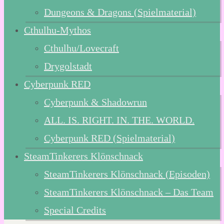
Dungeons & Dragons (Spielmaterial)
Cthulhu-Mythos
Cthulhu/Lovecraft
Drygolstadt
Cyberpunk RED
Cyberpunk & Shadowrun
ALL. IS. RIGHT. IN. THE. WORLD.
Cyberpunk RED (Spielmaterial)
SteamTinkerers Klönschnack
SteamTinkerers Klönschnack (Episoden)
SteamTinkerers Klönschnack – Das Team
Special Credits