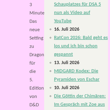
Schauplatzes für DSA 5
3
nun als Video auf
Minuten
YouTube
Das
16. Juli 2026
neue
RatCon 2026: Bald geht es
Setting
los und ich bin schon
zu
gespannt
Dragonlance
13. Juli 2026
für
MIDGARD Kodex: Die
die
Pyramiden von Eschar
5.
10. Juli 2026
Edition
Die Göttin der Chimären:
von
Im Gespräch mit Zoe aus
D&D