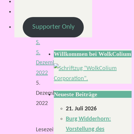
Von
Supporter Only
Mirco
S.
5.
Willkommen bei WolkColium
Dezember
2022
5.
Dezember
Neueste Beiträge
2022
21. Juli 2026
Burg Widderhorn:
Vorstellung des
Lesezeit: