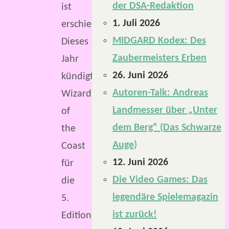
der DSA-Redaktion
ist
1. Juli 2026
erschienen.
MIDGARD Kodex: Des
Dieses
Zaubermeisters Erben
Jahr
26. Juni 2026
kündigte
Autoren-Talk: Andreas
Wizards
Landmesser über „Unter
of
dem Berg“ (Das Schwarze
the
Auge)
Coast
12. Juni 2026
für
Die Video Games: Das
die
legendäre Spielemagazin
5.
ist zurück!
Edition