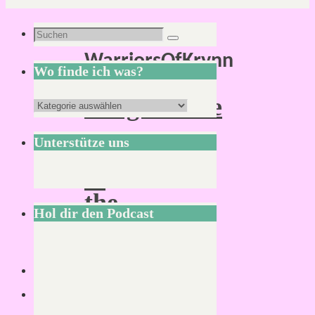
Schlagwort:
Suchen
Suchen
WarriorsOfKrynn
nach:
Wo finde ich was?
Dragonlance
Wo
–
finde
Unterstütze uns
Shadow
ich
of
was?
the
Hol dir den Podcast
Dragon
Queen
ist
da!