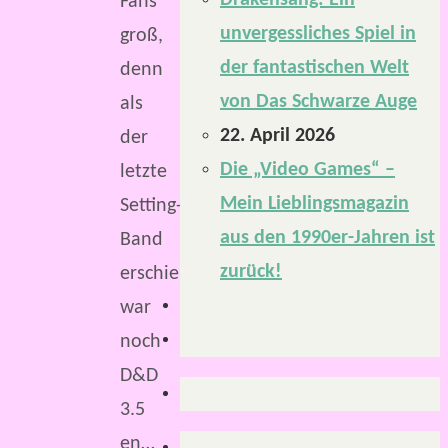
Drakensang: Ein
Fans
unvergessliches Spiel in
groß,
der fantastischen Welt
denn
von Das Schwarze Auge
als
22. April 2026
der
Die „Video Games“ –
letzte
Mein Lieblingsmagazin
Setting-
aus den 1990er-Jahren ist
Band
zurück!
erschien,
war
noch
D&D
3.5
en…