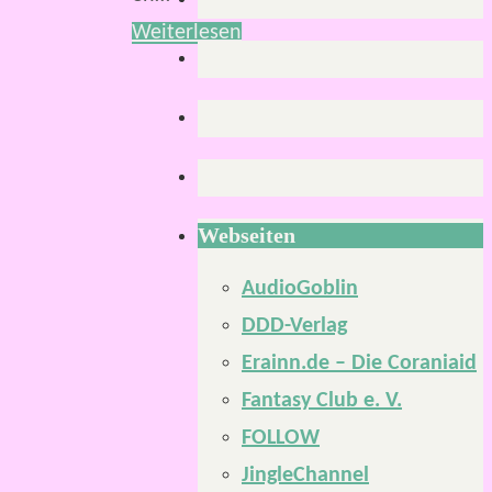
Weiterlesen
Webseiten
AudioGoblin
DDD-Verlag
Erainn.de – Die Coraniaid
Fantasy Club e. V.
FOLLOW
JingleChannel