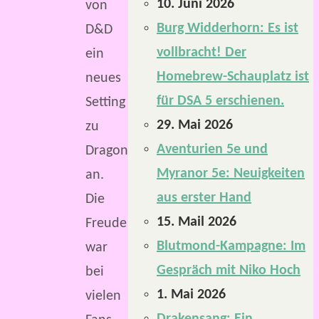
10. Juni 2026
von
Burg Widderhorn: Es ist
D&D
vollbracht! Der
ein
Homebrew-Schauplatz ist
neues
für DSA 5 erschienen.
Setting
29. Mai 2026
zu
Aventurien 5e und
Dragonlance
Myranor 5e: Neuigkeiten
an.
aus erster Hand
Die
15. Mail 2026
Freude
Blutmond-Kampagne: Im
war
Gespräch mit Niko Hoch
bei
1. Mai 2026
vielen