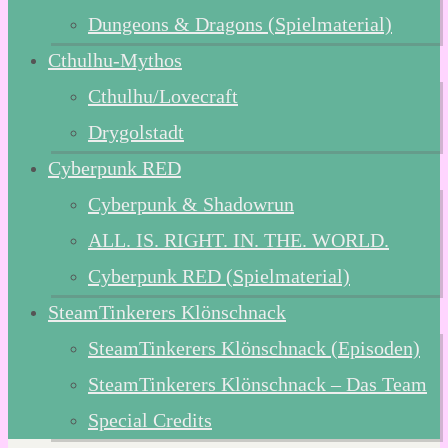
Dungeons & Dragons (Spielmaterial)
Cthulhu-Mythos
Cthulhu/Lovecraft
Drygolstadt
Cyberpunk RED
Cyberpunk & Shadowrun
ALL. IS. RIGHT. IN. THE. WORLD.
Cyberpunk RED (Spielmaterial)
SteamTinkerers Klönschnack
SteamTinkerers Klönschnack (Episoden)
SteamTinkerers Klönschnack – Das Team
Special Credits