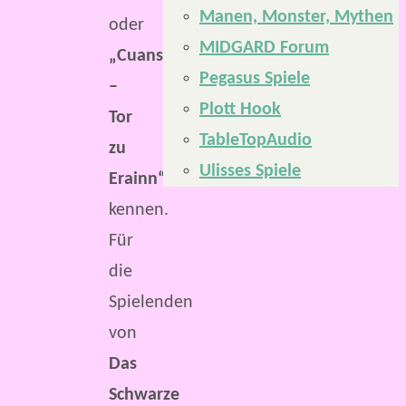
Manen, Monster, Mythen
oder
MIDGARD Forum
„Cuanscadan
Pegasus Spiele
–
Plott Hook
Tor
TableTopAudio
zu
Ulisses Spiele
Erainn“
kennen.
Für
die
Spielenden
von
Das
Schwarze