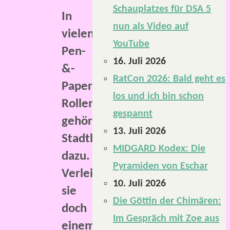
Schauplatzes für DSA 5
In
nun als Video auf
vielen
YouTube
Pen-
16. Juli 2026
&-
RatCon 2026: Bald geht es
Paper-
los und ich bin schon
Rollenspielen
gespannt
gehören
13. Juli 2026
Stadtbeschreibungen
MIDGARD Kodex: Die
dazu.
Pyramiden von Eschar
Verleihen
10. Juli 2026
sie
Die Göttin der Chimären:
doch
Im Gespräch mit Zoe aus
einem