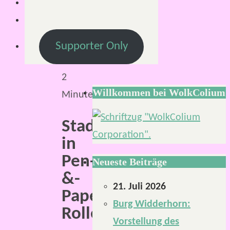
5.
August
2024
Supporter Only
Lesezeit:
2
Willkommen bei WolkColium
Minuten
Stadtbeschreibungen
in
Pen-
Neueste Beiträge
&-
21. Juli 2026
Paper-
Burg Widderhorn:
Rollenspielen.
Vorstellung des