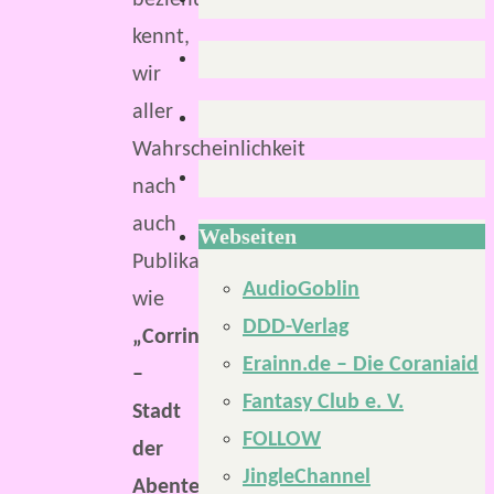
beziehungsweise
kennt,
wir
aller
Wahrscheinlichkeit
nach
auch
Webseiten
Publikationen
AudioGoblin
wie
DDD-Verlag
„Corrinis
Erainn.de – Die Coraniaid
–
Fantasy Club e. V.
Stadt
FOLLOW
der
JingleChannel
Abenteuer“