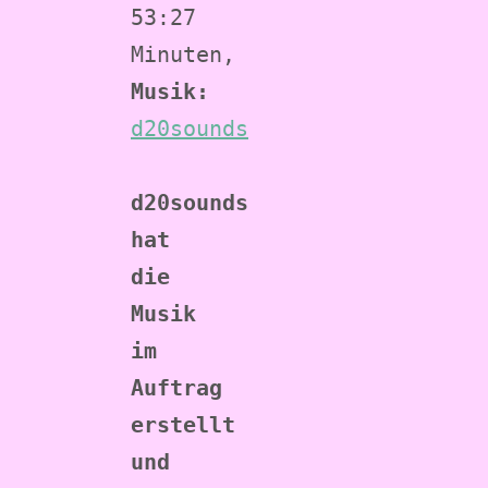
53:27 
Minuten, 
Musik: 
d20sounds
d20sounds 
hat 
die 
Musik 
im 
Auftrag 
erstellt 
und 