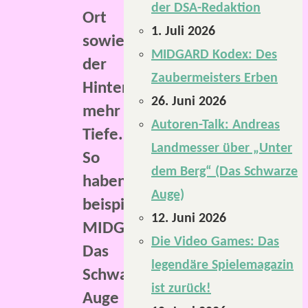
der DSA-Redaktion
Ort
1. Juli 2026
sowie
MIDGARD Kodex: Des
der
Zaubermeisters Erben
Hintergrundwelt
26. Juni 2026
mehr
Autoren-Talk: Andreas
Tiefe.
Landmesser über „Unter
So
dem Berg“ (Das Schwarze
haben
Auge)
beispielsweise
12. Juni 2026
MIDGARD,
Die Video Games: Das
Das
legendäre Spielemagazin
Schwarze
ist zurück!
Auge