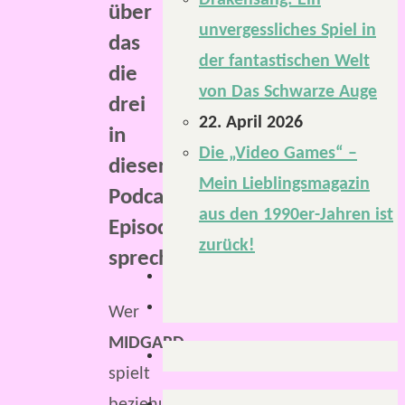
Drakensang: Ein
über
unvergessliches Spiel in
das
der fantastischen Welt
die
von Das Schwarze Auge
drei
22. April 2026
in
Die „Video Games“ –
dieser
Mein Lieblingsmagazin
Podcast-
aus den 1990er-Jahren ist
Episode
zurück!
sprechen.
Wer
MIDGARD
spielt