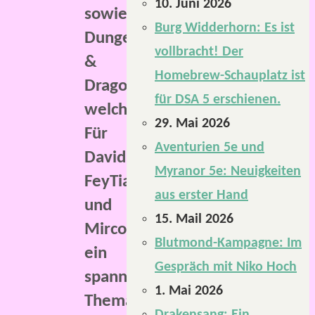
10. Juni 2026
sowie
Burg Widderhorn: Es ist
Dungeons
vollbracht! Der
&
Homebrew-Schauplatz ist
Dragons
für DSA 5 erschienen.
welche.
29. Mai 2026
Für
Aventurien 5e und
David,
Myranor 5e: Neuigkeiten
FeyTiane
aus erster Hand
und
15. Mail 2026
Mirco
Blutmond-Kampagne: Im
ein
Gespräch mit Niko Hoch
spannendes
1. Mai 2026
Thema,