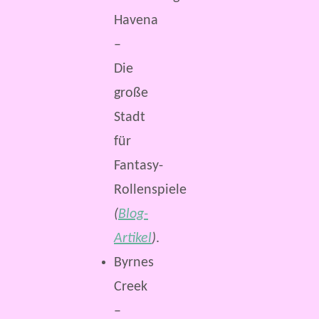
Havena
–
Die
große
Stadt
für
Fantasy-
Rollenspiele
(
Blog-
Artikel
)
.
Byrnes
Creek
–