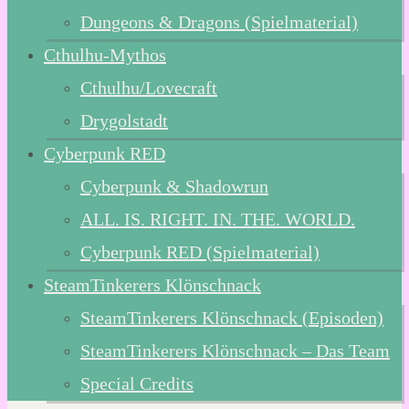
Dungeons & Dragons (Spielmaterial)
Cthulhu-Mythos
Cthulhu/Lovecraft
Drygolstadt
Cyberpunk RED
Cyberpunk & Shadowrun
ALL. IS. RIGHT. IN. THE. WORLD.
Cyberpunk RED (Spielmaterial)
SteamTinkerers Klönschnack
SteamTinkerers Klönschnack (Episoden)
SteamTinkerers Klönschnack – Das Team
Special Credits