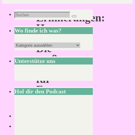
Suchen
Erinnerungen:
Suchen
nach:
Havena
Wo finde ich was?
–
Wo
Die
finde
große
Unterstütze uns
ich
Stadt
was?
für
Fantasy-
Hol dir den Podcast
Rollenspiele
Von