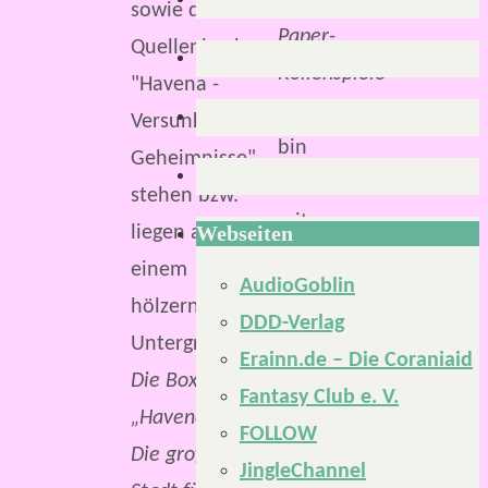
&-
Paper-
Rollenspiele
und
bin
erstmals
mit
Webseiten
einer
AudioGoblin
in
DDD-Verlag
den
Erainn.de – Die Coraniaid
1990er-
Die Box
Fantasy Club e. V.
Jahren
„Havena –
FOLLOW
in
Die große
JingleChannel
Berührung