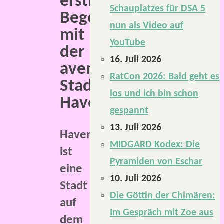
erstmalige
Schauplatzes für DSA 5
Begegnung
nun als Video auf
mit
YouTube
der
16. Juli 2026
aventurischen
RatCon 2026: Bald geht es
Stadt
los und ich bin schon
Havena.
gespannt
13. Juli 2026
Havena
MIDGARD Kodex: Die
ist
Pyramiden von Eschar
eine
10. Juli 2026
Stadt
Die Göttin der Chimären:
auf
Im Gespräch mit Zoe aus
dem