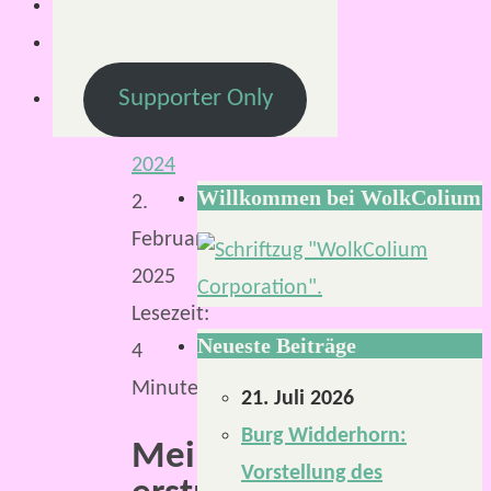
Mirco
S.
15.
Supporter Only
Januar
2024
Willkommen bei WolkColium
2.
Februar
2025
Lesezeit:
Neueste Beiträge
4
Minuten
21. Juli 2026
Burg Widderhorn:
Meine
Vorstellung des