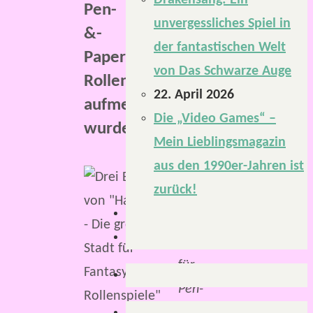
Drakensang: Ein
Pen-
unvergessliches Spiel in
&-
der fantastischen Welt
Paper-
von Das Schwarze Auge
Rollenspiel
22. April 2026
aufmerksam
Die „Video Games“ –
wurde.
Mein Lieblingsmagazin
aus den 1990er-Jahren ist
Stadtbeschreibungen,
zurück!
ich
liebe
Stadtbeschreibungen
für
Pen-