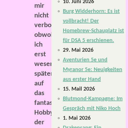
10. Juni 2026
mir
Burg Widderhorn: Es ist
nicht
vollbracht! Der
verborgen,
Homebrew-Schauplatz ist
obwohl
für DSA 5 erschienen.
ich
29. Mai 2026
erst
Aventurien 5e und
wesentlich
Myranor 5e: Neuigkeiten
später
aus erster Hand
auf
15. Mail 2026
das
Blutmond-Kampagne: Im
fantastische
Gespräch mit Niko Hoch
Hobby
1. Mai 2026
der