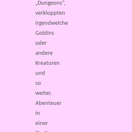
„Dungeons“,
verkloppten
irgendwelche
Goblins
oder
andere
Kreaturen
und
so
weiter.
Abenteuer
in
einer