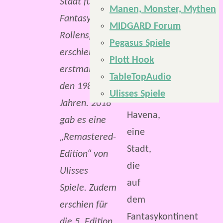
Stadt für
Manen, Monster, Mythen
gekommen.
Fantasy-
MIDGARD Forum
Keine
Rollenspiele“
Pegasus Spiele
geringere
erschien
Plott Hook
Beschreibung
erstmals in
TableTopAudio
als
den 1980er-
Ulisses Spiele
zu
Jahren. 2018
Havena,
gab es eine
eine
„Remastered-
Stadt,
Edition“ von
die
Ulisses
auf
Spiele. Zudem
dem
erschien für
Fantasykontinent
die 5. Edition