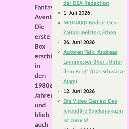
der DSA-Redaktion
Fantasykontinent
1. Juli 2026
Aventurien.
MIDGARD Kodex: Des
Die
Zaubermeisters Erben
erste
26. Juni 2026
Box
Autoren-Talk: Andreas
erschien
Landmesser über „Unter
in
dem Berg“ (Das Schwarze
den
Auge)
1980er-
12. Juni 2026
Jahren
Die Video Games: Das
und
legendäre Spielemagazin
blieb
ist zurück!
auch