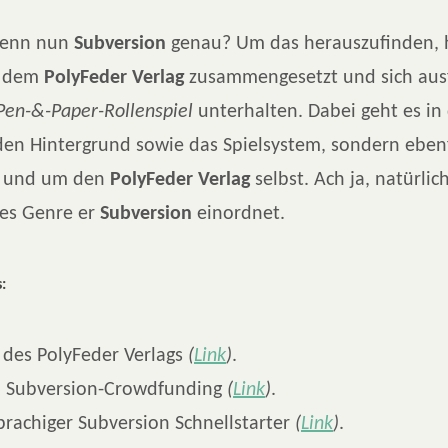
 denn nun
Subversion
genau? Um das herauszufinden, 
 dem
PolyFeder Verlag
zusammengesetzt und sich ausf
Pen-&-Paper-Rollenspiel
unterhalten. Dabei geht es i
den Hintergrund sowie das Spielsystem, sondern eben
 und um den
PolyFeder Verlag
selbst. Ach ja, natürlic
hes Genre er
Subversion
einordnet.
:
 des PolyFeder Verlags
(
Link
)
.
m Subversion-Crowdfunding
(
Link
)
.
rachiger Subversion Schnellstarter
(
Link
)
.