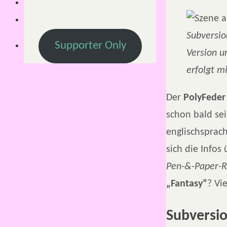
Subversio
Supporter Only
Version u
erfolgt m
Der
PolyFeder
schon bald se
englischsprac
sich die Infos
Pen-&-Paper-R
„Fantasy“
? Vi
Subversio