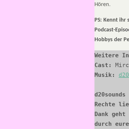
Hören.
PS: Kennt ihr
Podcast-Epis
Hobbys der Pe
Weitere In
Cast:
 Mirc
Musik: 
d20
d20sounds 
Rechte lie
Dank geht 
durch eure