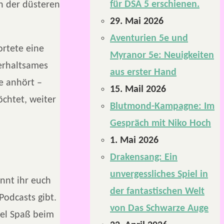
für DSA 5 erschienen.
in der düsteren
29. Mai 2026
Aventurien 5e und
rtete eine
Myranor 5e: Neuigkeiten
erhaltsames
aus erster Hand
e anhört –
15. Mail 2026
chtet, weiter
Blutmond-Kampagne: Im
Gespräch mit Niko Hoch
1. Mai 2026
Drakensang: Ein
unvergessliches Spiel in
nnt ihr euch
der fantastischen Welt
Podcasts gibt.
von Das Schwarze Auge
iel Spaß beim