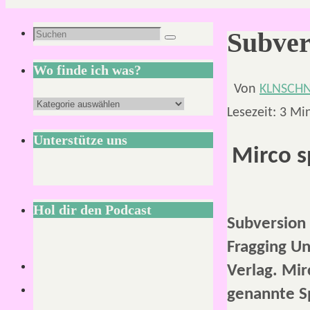
Suchen
Subver
Suchen
nach:
Wo finde ich was?
Von
KLNSCH
Wo
Lesezeit:
3
Mi
finde
Unterstütze uns
ich
Mirco s
was?
Hol dir den Podcast
Subversion 
Fragging Un
Verlag. Mir
genannte Sp