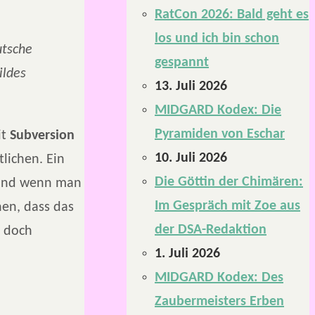
RatCon 2026: Bald geht es
los und ich bin schon
utsche
gespannt
ildes
13. Juli 2026
MIDGARD Kodex: Die
Pyramiden von Eschar
it
Subversion
10. Juli 2026
lichen. Ein
Die Göttin der Chimären:
Und wenn man
Im Gespräch mit Zoe aus
nen, dass das
der DSA-Redaktion
 doch
1. Juli 2026
MIDGARD Kodex: Des
Zaubermeisters Erben