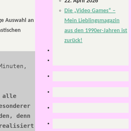
22. April 2026
Die „Video Games“ –
ige Auswahl an
Mein Lieblingsmagazin
stischen
aus den 1990er-Jahren ist
zurück!
 27:05 Minuten, 
alle 
sonderer 
en, denn 
ealisiert 