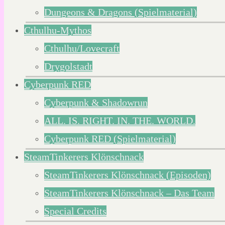
Dungeons & Dragons (Spielmaterial)
Cthulhu-Mythos
Cthulhu/Lovecraft
Drygolstadt
Cyberpunk RED
Cyberpunk & Shadowrun
ALL. IS. RIGHT. IN. THE. WORLD.
Cyberpunk RED (Spielmaterial)
SteamTinkerers Klönschnack
SteamTinkerers Klönschnack (Episoden)
SteamTinkerers Klönschnack – Das Team
Special Credits