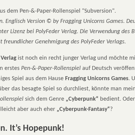
n. Englisch Version © by Fragging Unicorns Games. De
nter Lizenz bei PolyFeder Verlag. Die Verwendung des B
it freundlicher Genehmigung des PolyFeder Verlags.
 Verlag
ist noch ein recht junger Verlag und möchte m
in erstes
Pen-&-Paper-Rollenspiel
auf Deutsch veröffent
higes Spiel aus dem Hause
Fragging Unicorns Games
. 
 über das besagte Spiel so durchliest, könnte man mei
ollenspiel
sich dem Genre
„Cyberpunk“
bedient. Oder
elleicht aber auch eher
„Cyberpunk-Fantasy“
?
n. It’s Hopepunk!