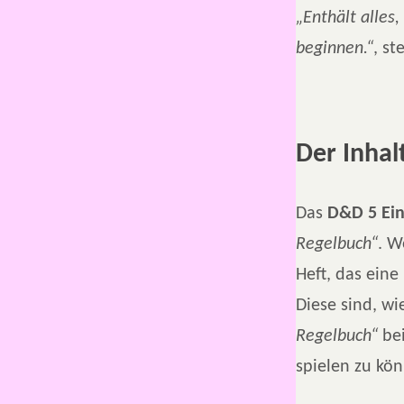
„Enthält alles
beginnen.“
, st
Der Inhal
Das
D&D 5 Ein
Regelbuch“
. W
Heft, das ein
Diese sind, w
Regelbuch“
bei
spielen zu kö