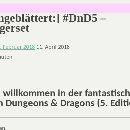
hgeblättert:] #DnD5 –
gerset
. Februar 2018
11. April 2018
nuten
h willkommen in der fantastisc
n Dungeons & Dragons (5. Editi
en,