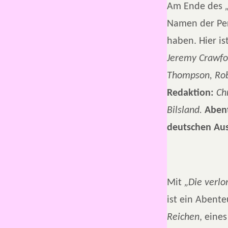
Am Ende des
Namen der Per
haben. Hier is
Jeremy Crawfo
Thompson, Robe
Redaktion:
Ch
Bilsland.
Abent
deutschen Au
Mit
„Die verlo
ist ein Abente
Reichen
, eine