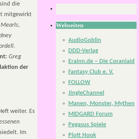
sind die
t mitgewirkt
Webseiten
 Mearls,
odney
AudioGoblin
rdell.
DDD-Verlag
nt:
Greg
Erainn.de – Die Coraniaid
aktion der
Fantasy Club e. V.
FOLLOW
JingleChannel
Manen, Monster, Mythen
eft weiter. Es
MIDGARD Forum
essenen
Pegasus Spiele
siedelt. Im
Plott Hook