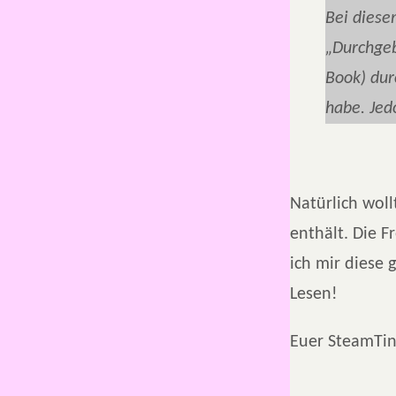
Bei diese
„Durchgeb
Book) dur
habe. Jed
Natürlich woll
enthält. Die F
ich mir diese
Lesen!
Euer SteamTin