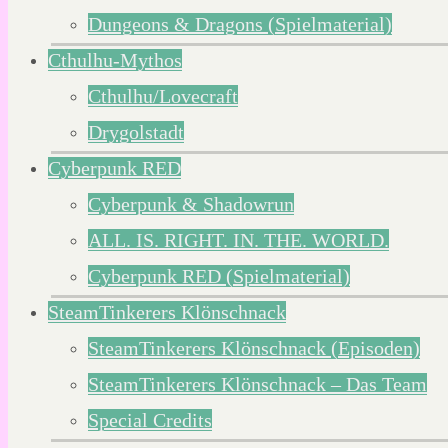
Dungeons & Dragons (Spielmaterial)
Cthulhu-Mythos
Cthulhu/Lovecraft
Drygolstadt
Cyberpunk RED
Cyberpunk & Shadowrun
ALL. IS. RIGHT. IN. THE. WORLD.
Cyberpunk RED (Spielmaterial)
SteamTinkerers Klönschnack
SteamTinkerers Klönschnack (Episoden)
SteamTinkerers Klönschnack – Das Team
Special Credits