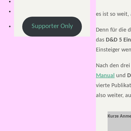
es ist so weit,
Supporter Only
Denn für die 
das
D&D 5 Ein
Einsteiger we
Nach den dre
Manual
und
D
vierte Publika
also weiter, a
Kurze Anme