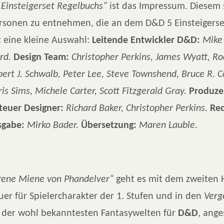
„Einsteigerset Regelbuchs“
ist das Impressum. Diesem 
sonen zu entnehmen, die an dem D&D 5 Einsteigerse
t eine kleine Auswahl:
Leitende Entwickler D&D:
Mike
rd.
Design Team:
Christopher Perkins, James Wyatt, R
rt J. Schwalb, Peter Lee, Steve Townshend, Bruce R. Co
ris Sims, Michele Carter, Scott Fitzgerald Gray.
Produze
euer Designer:
Richard Baker, Christopher Perkins.
Red
sgabe:
Mirko Bader.
Übersetzung:
Maren Lauble.
rene Miene von Phandelver“
geht es mit dem zweiten H
uer für Spielercharakter der 1. Stufen und in den
Verg
s der wohl bekanntesten Fantasywelten für
D&D
, ange