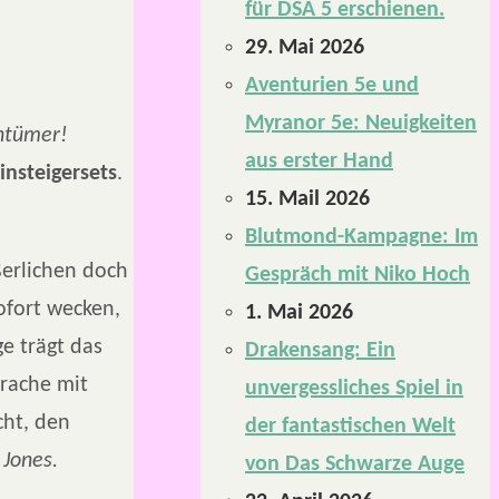
für DSA 5 erschienen.
29. Mai 2026
Aventurien 5e und
Myranor 5e: Neuigkeiten
chtümer!
aus erster Hand
nsteigersets
.
15. Mail 2026
Blutmond-Kampagne: Im
ßerlichen doch
Gespräch mit Niko Hoch
ofort wecken,
1. Mai 2026
e trägt das
Drakensang: Ein
Drache mit
unvergessliches Spiel in
cht, den
der fantastischen Welt
 Jones.
von Das Schwarze Auge