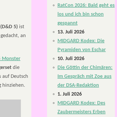
RatCon 2026: Bald geht es
los und ich bin schon
gespannt
 (D&D 5)
ist
13. Juli 2026
 gedacht, an
MIDGARD Kodex: Die
Pyramiden von Eschar
10. Juli 2026
 Monster
Die Göttin der Chimären:
gerset
die
Im Gespräch mit Zoe aus
s auf Deutsch
der DSA-Redaktion
g hinziehen.
1. Juli 2026
MIDGARD Kodex: Des
Zaubermeisters Erben