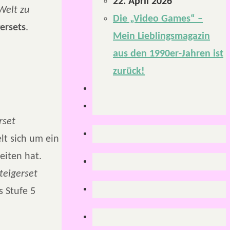
22. April 2026
Welt zu
Die „Video Games“ –
ersets
.
Mein Lieblingsmagazin
aus den 1990er-Jahren ist
zurück!
rset
lt sich um ein
eiten hat.
teigerset
s Stufe 5