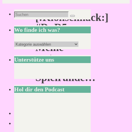
Suchen
[:Klönschnack:]
Suchen
nach:
#DnD5
Wo finde ich was?
–
Wo
Meine
finde
erste
Unterstütze uns
ich
Online-
was?
Spielrunde…
Hol dir den Podcast
Von
Mirco
16.