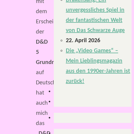
Drakensang: Ein
mit
unvergessliches Spiel in
dem
der fantastischen Welt
Erscheinen
von Das Schwarze Auge
der
22. April 2026
D&D
Die „Video Games“ –
5
Mein Lieblingsmagazin
Grundregelwerke
aus den 1990er-Jahren ist
auf
zurück!
Deutsch
hat
auch
mich
das
„D&D