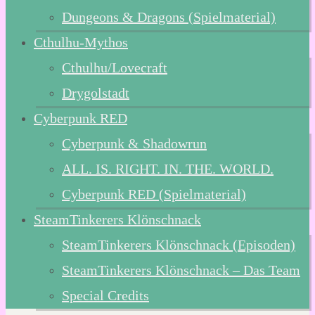
Dungeons & Dragons (Spielmaterial)
Cthulhu-Mythos
Cthulhu/Lovecraft
Drygolstadt
Cyberpunk RED
Cyberpunk & Shadowrun
ALL. IS. RIGHT. IN. THE. WORLD.
Cyberpunk RED (Spielmaterial)
SteamTinkerers Klönschnack
SteamTinkerers Klönschnack (Episoden)
SteamTinkerers Klönschnack – Das Team
Special Credits