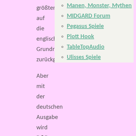
Manen, Monster, Mythen
größtenteils
MIDGARD Forum
auf
Pegasus Spiele
die
Plott Hook
englischen
TableTopAudio
Grundregelwerke
Ulisses Spiele
zurückgreife.
Aber
mit
der
deutschen
Ausgabe
wird