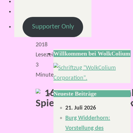
Februar
2018
16.
Supporter Only
Februar
2018
Willkommen bei WolkColium
Lesezeit:
3
Minuten
Neueste Beiträge
21. Juli 2026
Burg Widderhorn:
Vorstellung des
…