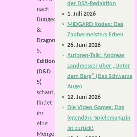
der DSA-Redaktion
nach
1. Juli 2026
Dungeons
MIDGARD Kodex: Des
&
Zaubermeisters Erben
Dragons
26. Juni 2026
5.
Autoren-Talk: Andreas
Edition
Landmesser über „Unter
(D&D
dem Berg“ (Das Schwarze
5)
Auge)
schaut,
12. Juni 2026
findet
Die Video Games: Das
ihr
legendäre Spielemagazin
eine
ist zurück!
Menge