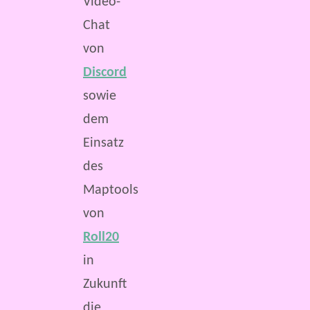
Video-
Chat
von
Discord
sowie
dem
Einsatz
des
Maptools
von
Roll20
in
Zukunft
die