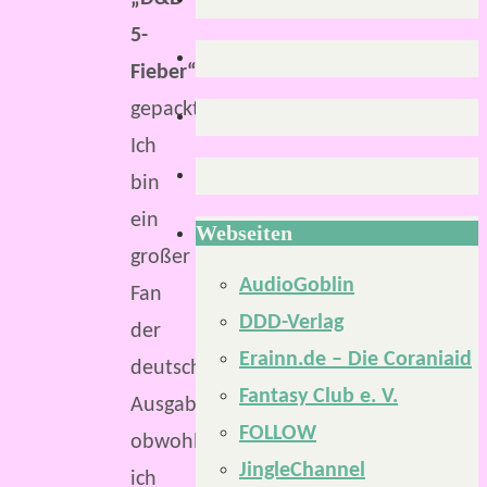
5-
Fieber“
gepackt.
Ich
bin
ein
Webseiten
großer
AudioGoblin
Fan
DDD-Verlag
der
Erainn.de – Die Coraniaid
deutschen
Fantasy Club e. V.
Ausgabe,
FOLLOW
obwohl
JingleChannel
ich