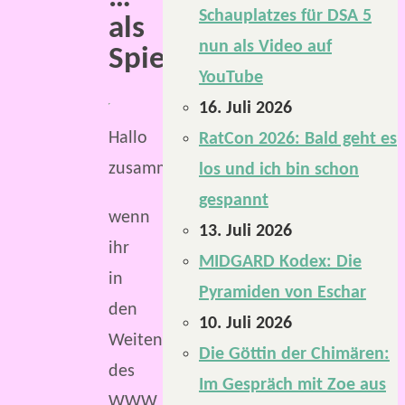
Schauplatzes für DSA 5
als
nun als Video auf
Spielleiter.
YouTube
16. Juli 2026
Hallo
RatCon 2026: Bald geht es
zusammen,
los und ich bin schon
gespannt
wenn
13. Juli 2026
ihr
MIDGARD Kodex: Die
in
Pyramiden von Eschar
den
10. Juli 2026
Weiten
Die Göttin der Chimären:
des
Im Gespräch mit Zoe aus
WWW