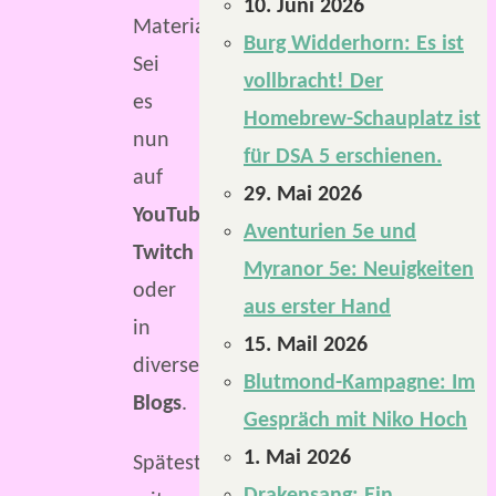
10. Juni 2026
Material.
Burg Widderhorn: Es ist
Sei
vollbracht! Der
es
Homebrew-Schauplatz ist
nun
für DSA 5 erschienen.
auf
29. Mai 2026
YouTube,
Aventurien 5e und
Twitch
Myranor 5e: Neuigkeiten
oder
aus erster Hand
in
15. Mail 2026
diversen
Blutmond-Kampagne: Im
Blogs
.
Gespräch mit Niko Hoch
1. Mai 2026
Spätestens