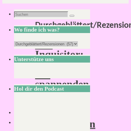
Kategorie:
Suchen
Suchen
Durchgeblättert/Rezensio
nach:
Wo finde ich was?
The
Wo
Inquisitor:
finde
Unterstütze uns
Von
ich
der
was?
spannenden
Hol dir den Podcast
Story
und
dem
sehenswerten