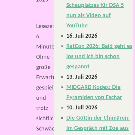
Schauplatzes für DSA 5
nun als Video auf
YouTube
Lesezeit:
16. Juli 2026
6
RatCon 2026: Bald geht es
Minuten
los und ich bin schon
Ohne
gespannt
große
13. Juli 2026
Erwartungen
MIDGARD Kodex: Die
gespielt
Pyramiden von Eschar
und
10. Juli 2026
trotz
Die Göttin der Chimären:
sichtlicher
Im Gespräch mit Zoe aus
Schwächen