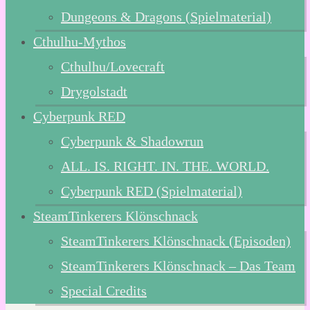
Dungeons & Dragons (Spielmaterial)
Cthulhu-Mythos
Cthulhu/Lovecraft
Drygolstadt
Cyberpunk RED
Cyberpunk & Shadowrun
ALL. IS. RIGHT. IN. THE. WORLD.
Cyberpunk RED (Spielmaterial)
SteamTinkerers Klönschnack
SteamTinkerers Klönschnack (Episoden)
SteamTinkerers Klönschnack – Das Team
Special Credits