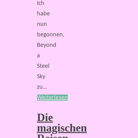
Ich
habe
nun
begonnen,
Beyond
a
Steel
Sky
zu…
Weiterlesen
Die
magischen