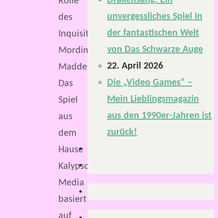
Drakensang: Ein
Rolle
unvergessliches Spiel in
des
der fantastischen Welt
Inquisitors
von Das Schwarze Auge
Mordimer
22. April 2026
Madderdin.
Die „Video Games“ –
Das
Mein Lieblingsmagazin
Spiel
aus den 1990er-Jahren ist
aus
zurück!
dem
Hause
Kalypso
Media
basiert
auf