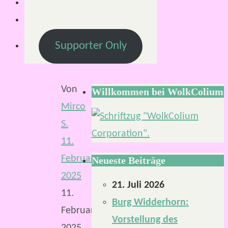
Schauplatz
überrascht
worden
Supporter Only
Von
Willkommen bei WolkColium
Mirco
S.
11.
Februar
Neueste Beiträge
2025
21. Juli 2026
11.
Burg Widderhorn:
Februar
Vorstellung des
2025