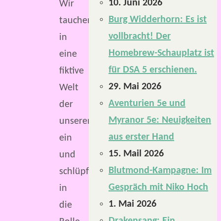
10. Juni 2026
Wir
Burg Widderhorn: Es ist
tauchen
vollbracht! Der
in
Homebrew-Schauplatz ist
eine
für DSA 5 erschienen.
fiktive
29. Mai 2026
Welt
Aventurien 5e und
der
Myranor 5e: Neuigkeiten
unseren
aus erster Hand
ein
15. Mail 2026
und
Blutmond-Kampagne: Im
schlüpfen
Gespräch mit Niko Hoch
in
1. Mai 2026
die