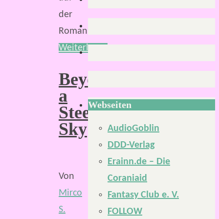
der
Romanreihe…
Weiterlesen
Beyond
a
Webseiten
Steel
Sky
AudioGoblin
DDD-Verlag
Erainn.de – Die
Von
Coraniaid
Mirco
Fantasy Club e. V.
S.
FOLLOW