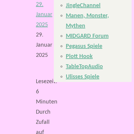
29.
JingleChannel
Januar
Manen, Monster,
2025
Mythen
29.
MIDGARD Forum
Januar
Pegasus Spiele
2025
Plott Hook
TableTopAudio
Ulisses Spiele
Lesezeit:
6
Minuten
Durch
Zufall
auf