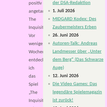
der DSA-Redaktion
positiv
1. Juli 2026
angetan:
MIDGARD Kodex: Des
The
Zaubermeisters Erben
Inquisitor.
26. Juni 2026
Vor
Autoren-Talk: Andreas
wenigen
Landmesser über „Unter
Wochen
dem Berg“ (Das Schwarze
entdeckte
Auge)
ich
12. Juni 2026
das
Die Video Games: Das
Spiel
legendäre Spielemagazin
„The
ist zurück!
Inquisitor“.