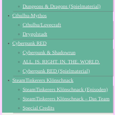
Dungeons & Dragons (Spielmaterial)
Cthulhu-Mythos
Cthulhu/Lovecraft
Drygolstadt
Cyberpunk RED
Cyberpunk & Shadowrun
ALL. IS. RIGHT. IN. THE. WORLD.
Cyberpunk RED (Spielmaterial)
SteamTinkerers Klönschnack
SteamTinkerers Klönschnack (Episoden)
SteamTinkerers Klönschnack – Das Team
Special Credits