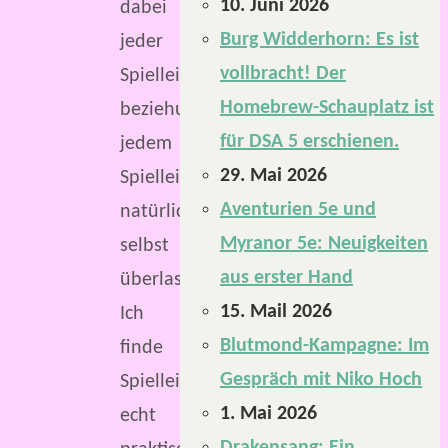
10. Juni 2026
dabei
Burg Widderhorn: Es ist
jeder
vollbracht! Der
Spielleiterin
Homebrew-Schauplatz ist
beziehungsweise
für DSA 5 erschienen.
jedem
29. Mai 2026
Spielleiter
Aventurien 5e und
natürlich
Myranor 5e: Neuigkeiten
selbst
aus erster Hand
überlassen.
15. Mail 2026
Ich
Blutmond-Kampagne: Im
finde
Gespräch mit Niko Hoch
Spielleiterschirme
1. Mai 2026
echt