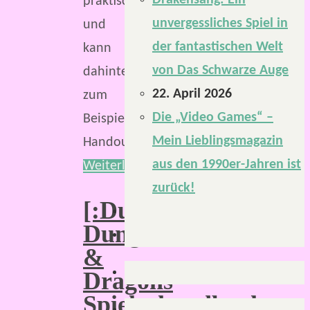
Drakensang: Ein
praktisch
unvergessliches Spiel in
und
der fantastischen Welt
kann
von Das Schwarze Auge
dahinter
22. April 2026
zum
Die „Video Games“ –
Beispiel
Mein Lieblingsmagazin
Handouts…
aus den 1990er-Jahren ist
Weiterlesen
zurück!
[:Durchgeblättert:]
Dungeons
&
Dragons
Spielerhandbuch