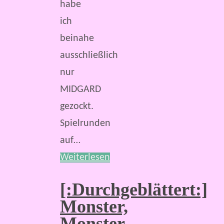
habe
ich
beinahe
ausschließlich
nur
MIDGARD
gezockt.
Spielrunden
auf…
Weiterlesen
[:Durchgeblättert:]
Monster,
Monster