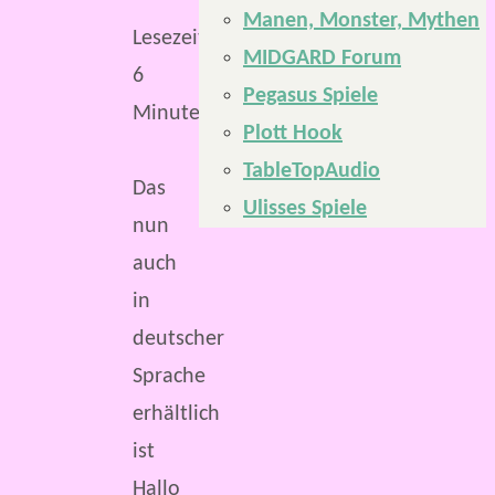
Manen, Monster, Mythen
Lesezeit:
MIDGARD Forum
6
Pegasus Spiele
Minuten
Plott Hook
TableTopAudio
Das
Ulisses Spiele
nun
auch
in
deutscher
Sprache
erhältlich
ist
Hallo