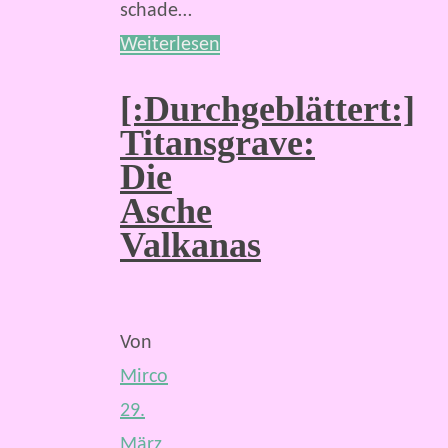
schade…
Weiterlesen
[:Durchgeblättert:]
Titansgrave:
Die
Asche
Valkanas
Von
Mirco
29.
März