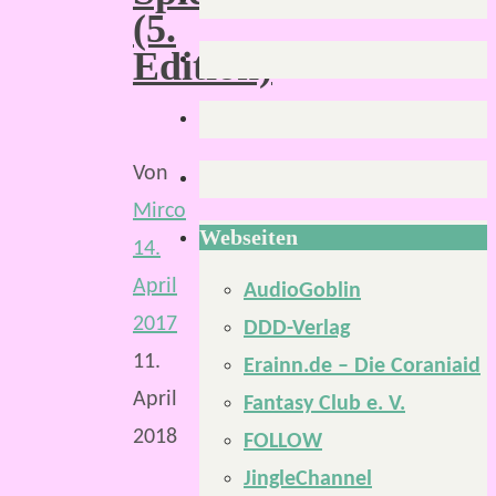
(5.
Edition)
Von
Mirco
Webseiten
14.
April
AudioGoblin
2017
DDD-Verlag
11.
Erainn.de – Die Coraniaid
April
Fantasy Club e. V.
2018
FOLLOW
JingleChannel