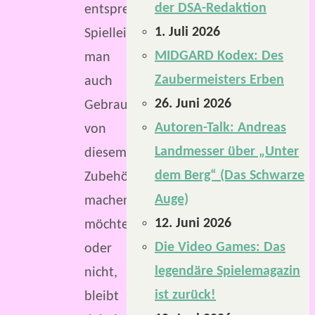
der DSA-Redaktion
entsprechende
1. Juli 2026
Spielleiterschirme. Ob
MIDGARD Kodex: Des
man
Zaubermeisters Erben
auch
26. Juni 2026
Gebrauch
Autoren-Talk: Andreas
von
Landmesser über „Unter
diesem
dem Berg“ (Das Schwarze
Zubehör
Auge)
machen
12. Juni 2026
möchte
Die Video Games: Das
oder
legendäre Spielemagazin
nicht,
ist zurück!
bleibt