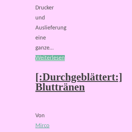
Drucker
und
Auslieferung
eine
ganze…
Weiterlesen
[:Durchgeblättert:]
Bluttränen
Von
Mirco