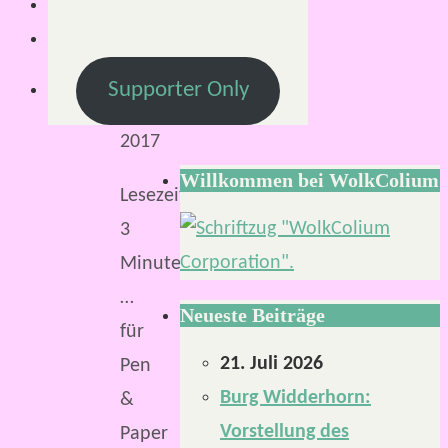
Mai
2017
3.
Supporter Only
Mai
2017
Willkommen bei WolkColium
Lesezeit:
3
Minuten
…
Neueste Beiträge
für
21. Juli 2026
Pen
Burg Widderhorn:
&
Vorstellung des
Paper