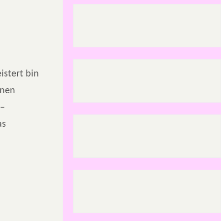
istert bin
inen
 –
as