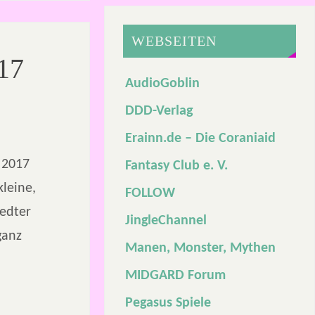
WEBSEITEN
17
AudioGoblin
DDD-Verlag
Erainn.de – Die Coraniaid
 2017
Fantasy Club e. V.
leine,
FOLLOW
tedter
JingleChannel
ganz
Manen, Monster, Mythen
MIDGARD Forum
Pegasus Spiele