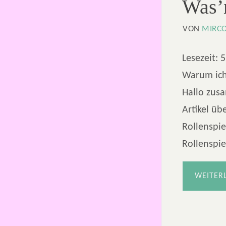
Was’
VON
MIRC
Lesezeit:
5
Warum ich
Hallo zusa
Artikel üb
Rollenspie
Rollenspi
WEITER