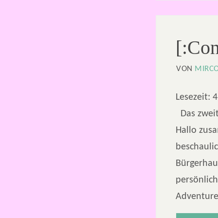
[:Co
VON
MIRC
Lesezeit:
4
Das zweit
Hallo zus
beschauli
Bürgerhaus
persönlic
Adventure