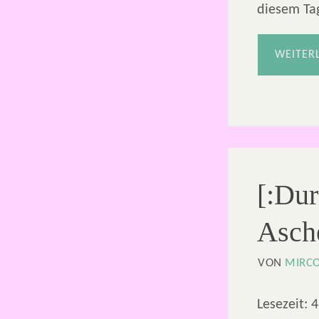
diesem T
WEITER
[:Dur
Asch
VON
MIRC
Lesezeit:
4