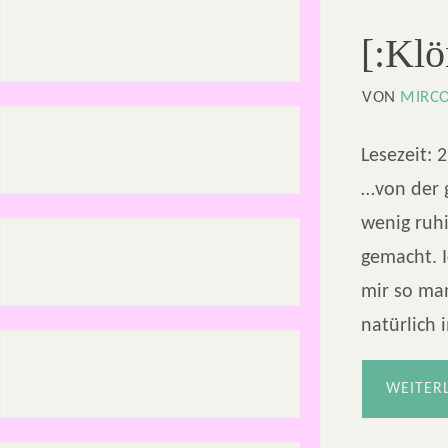
[:Kl
VON
MIRC
Lesezeit:
2
…von der g
wenig ruhi
gemacht. 
mir so ma
natürlich
WEITER