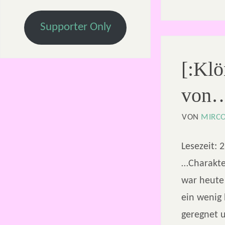
Supporter Only
[:Klö
von
VON
MIRC
Lesezeit:
2
…Charakte
war heute
ein wenig 
geregnet u