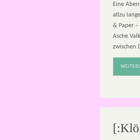
Eine Aben
allzu lang
& Paper – 
Asche Valk
zwischen 
WEITER
[:Kl