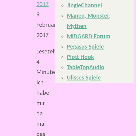
2017
JingleChannel
9.
Manen, Monster,
Februar
Mythen
2017
MIDGARD Forum
Pegasus Spiele
Lesezeit:
Plott Hook
4
TableTopAudio
Minuten
Ulisses Spiele
Ich
habe
mir
da
mal
das