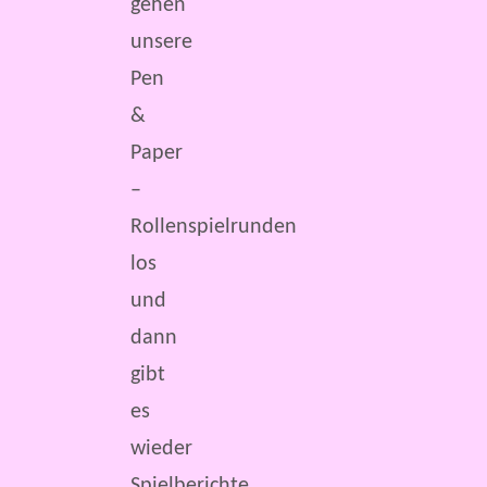
gehen
unsere
Pen
&
Paper
–
Rollenspielrunden
los
und
dann
gibt
es
wieder
Spielberichte