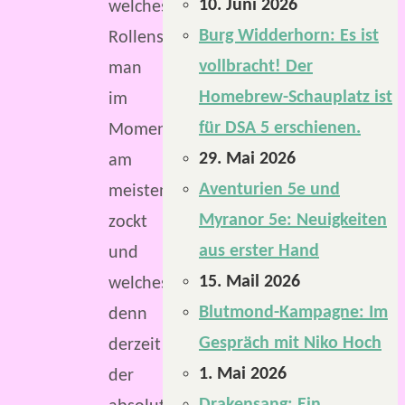
10. Juni 2026
welches
Burg Widderhorn: Es ist
Rollenspielsystem
vollbracht! Der
man
Homebrew-Schauplatz ist
im
für DSA 5 erschienen.
Moment
29. Mai 2026
am
Aventurien 5e und
meisten
Myranor 5e: Neuigkeiten
zockt
aus erster Hand
und
15. Mail 2026
welches
Blutmond-Kampagne: Im
denn
Gespräch mit Niko Hoch
derzeit
1. Mai 2026
der