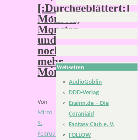
[:Durchgeblättert:]
Monster,
Monster
und
noch
mehr
Webseiten
Monster!
AudioGoblin
DDD-Verlag
Von
Erainn.de – Die
Mirco
Coraniaid
9.
Fantasy Club e. V.
Februar
FOLLOW