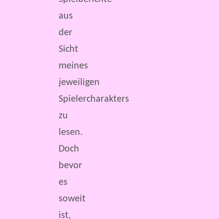
aus
der
Sicht
meines
jeweiligen
Spielercharakters
zu
lesen.
Doch
bevor
es
soweit
ist,