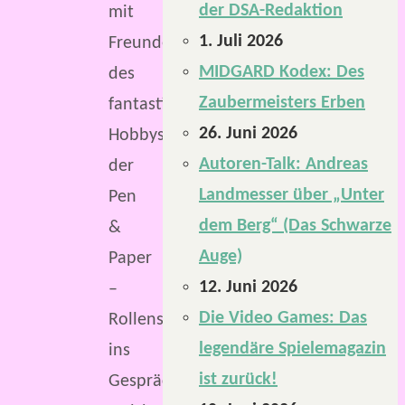
der DSA-Redaktion
mit
1. Juli 2026
Freunden
MIDGARD Kodex: Des
des
Zaubermeisters Erben
fantastischen
26. Juni 2026
Hobbys
Autoren-Talk: Andreas
der
Landmesser über „Unter
Pen
dem Berg“ (Das Schwarze
&
Auge)
Paper
12. Juni 2026
–
Die Video Games: Das
Rollenspiele
legendäre Spielemagazin
ins
ist zurück!
Gespräch,