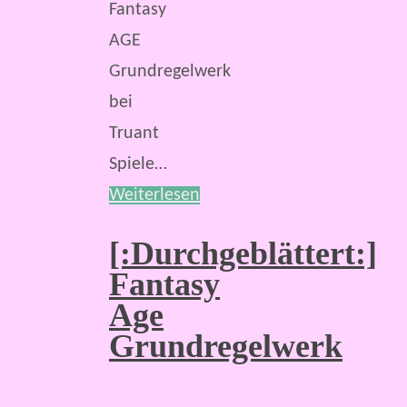
Fantasy
AGE
Grundregelwerk
bei
Truant
Spiele…
Weiterlesen
[:Durchgeblättert:]
Fantasy
Age
Grundregelwerk