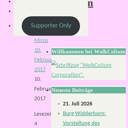
Rollenspielen
Supporter Only
Von
Mirco
10.
Willkommen bei WolkColium
Februar
2017
10.
Februar
Neueste Beiträge
2017
21. Juli 2026
Burg Widderhorn:
Lesezeit:
Vorstellung des
4