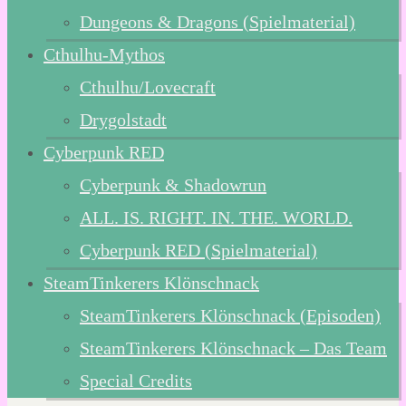
Dungeons & Dragons (Spielmaterial)
Cthulhu-Mythos
Cthulhu/Lovecraft
Drygolstadt
Cyberpunk RED
Cyberpunk & Shadowrun
ALL. IS. RIGHT. IN. THE. WORLD.
Cyberpunk RED (Spielmaterial)
SteamTinkerers Klönschnack
SteamTinkerers Klönschnack (Episoden)
SteamTinkerers Klönschnack – Das Team
Special Credits