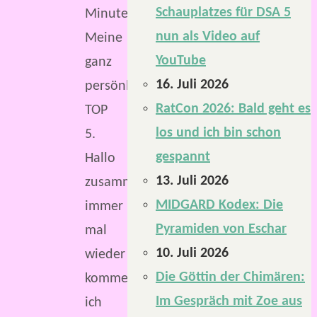
Schauplatzes für DSA 5
Minuten
nun als Video auf
Meine
YouTube
ganz
16. Juli 2026
persönliche
RatCon 2026: Bald geht es
TOP
los und ich bin schon
5.
gespannt
Hallo
13. Juli 2026
zusammen,
MIDGARD Kodex: Die
immer
Pyramiden von Eschar
mal
10. Juli 2026
wieder
Die Göttin der Chimären:
komme
Im Gespräch mit Zoe aus
ich