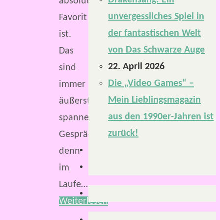
Drakensang: Ein
absolute
unvergessliches Spiel in
Favorit
der fantastischen Welt
ist.
von Das Schwarze Auge
Das
22. April 2026
sind
Die „Video Games“ –
immer
Mein Lieblingsmagazin
äußerst
aus den 1990er-Jahren ist
spannende
zurück!
Gespräche,
denn
im
Laufe…
Weiterlesen