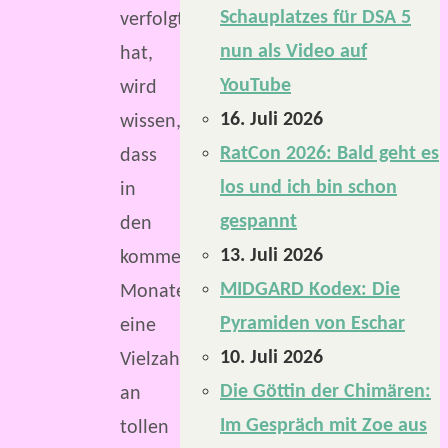
Schauplatzes für DSA 5
verfolgt
nun als Video auf
hat,
YouTube
wird
16. Juli 2026
wissen,
RatCon 2026: Bald geht es
dass
los und ich bin schon
in
gespannt
den
13. Juli 2026
kommenden
MIDGARD Kodex: Die
Monaten
Pyramiden von Eschar
eine
10. Juli 2026
Vielzahl
Die Göttin der Chimären:
an
Im Gespräch mit Zoe aus
tollen