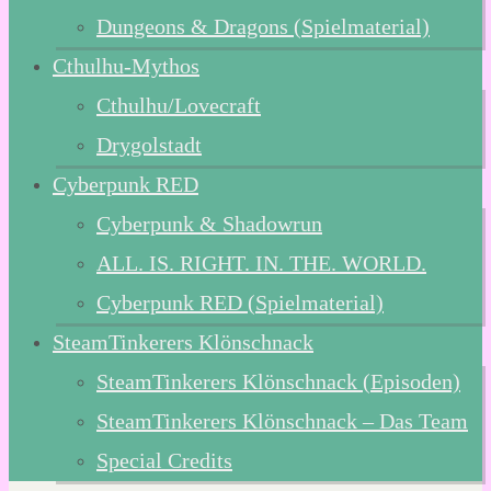
Dungeons & Dragons (Spielmaterial)
Cthulhu-Mythos
Cthulhu/Lovecraft
Drygolstadt
Cyberpunk RED
Cyberpunk & Shadowrun
ALL. IS. RIGHT. IN. THE. WORLD.
Cyberpunk RED (Spielmaterial)
SteamTinkerers Klönschnack
SteamTinkerers Klönschnack (Episoden)
SteamTinkerers Klönschnack – Das Team
Special Credits