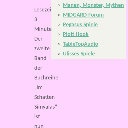
Manen, Monster, Mythen
Lesezeit:
MIDGARD Forum
3
Pegasus Spiele
Minuten
Plott Hook
Der
TableTopAudio
zweite
Ulisses Spiele
Band
der
Buchreihe
„Im
Schatten
Simyalas“
ist
nun