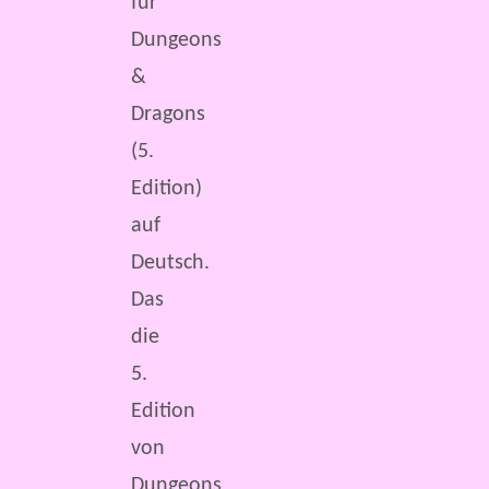
für
Dungeons
&
Dragons
(5.
Edition)
auf
Deutsch.
Das
die
5.
Edition
von
Dungeons