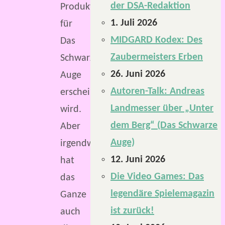
der DSA-Redaktion
Produkten
1. Juli 2026
für
MIDGARD Kodex: Des
Das
Zaubermeisters Erben
Schwarze
26. Juni 2026
Auge
Autoren-Talk: Andreas
erscheinen
Landmesser über „Unter
wird.
dem Berg“ (Das Schwarze
Aber
Auge)
irgendwie
12. Juni 2026
hat
Die Video Games: Das
das
legendäre Spielemagazin
Ganze
ist zurück!
auch