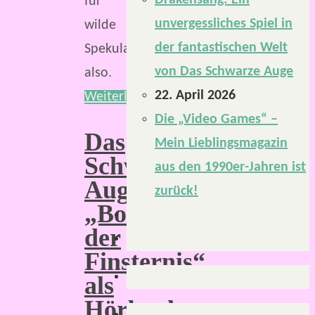
Drakensang: Ein
für
unvergessliches Spiel in
wilde
der fantastischen Welt
Spekulationen
von Das Schwarze Auge
also.
22. April 2026
Weiterlesen
Die „Video Games“ –
Das
Mein Lieblingsmagazin
Schwarze
aus den 1990er-Jahren ist
Auge:
zurück!
„Bote
der
Finsternis“
als
Hörbuch