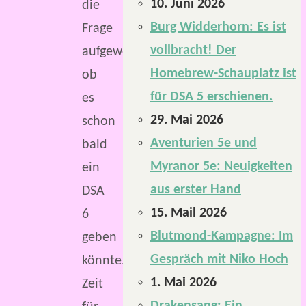
10. Juni 2026
die
Burg Widderhorn: Es ist
Frage
vollbracht! Der
aufgeworfen,
Homebrew-Schauplatz ist
ob
für DSA 5 erschienen.
es
29. Mai 2026
schon
Aventurien 5e und
bald
Myranor 5e: Neuigkeiten
ein
aus erster Hand
DSA
15. Mail 2026
6
Blutmond-Kampagne: Im
geben
Gespräch mit Niko Hoch
könnte.
1. Mai 2026
Zeit