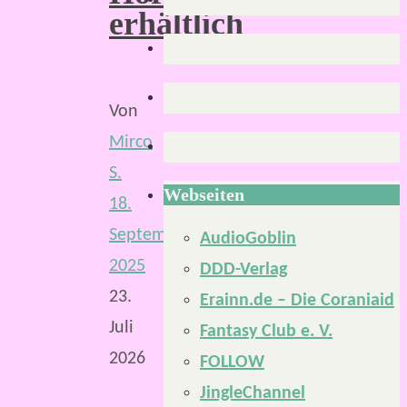
erhältlich
Von
Mirco
S.
Webseiten
18.
September
AudioGoblin
2025
DDD-Verlag
23.
Erainn.de – Die Coraniaid
Juli
Fantasy Club e. V.
2026
FOLLOW
JingleChannel