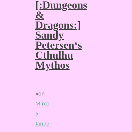
[:Dungeons
&
Dragons:]
Sandy
Petersen‘s
Cthulhu
Mythos
Von
Mirco
5.
Januar