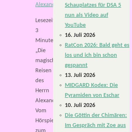
Schauplatzes für DSA 5
nun als Video auf
Lesezeit:
YouTube
3
16. Juli 2026
Minuten
RatCon 2026: Bald geht es
„Die
los und ich bin schon
magischen
gespannt
Reisen
13. Juli 2026
des
MIDGARD Kodex: Die
Herrn
Pyramiden von Eschar
Alexander“.
10. Juli 2026
Vom
Die Göttin der Chimären:
Hörspiel
Im Gespräch mit Zoe aus
zum