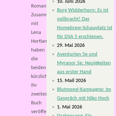
10. Juni 2026
Romandebüt.
Burg Widderhorn: Es ist
Zusammen
vollbracht! Der
mit
Homebrew-Schauplatz ist
Lena
für DSA 5 erschienen.
Hortian
29. Mai 2026
haben
Aventurien 5e und
die
Myranor 5e: Neuigkeiten
beiden
aus erster Hand
kürzlich
15. Mail 2026
ihr
Blutmond-Kampagne: Im
zweites
Gespräch mit Niko Hoch
Buch
1. Mai 2026
veröffentlicht: