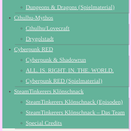
Dungeons & Dragons (Spielmaterial)
Cthulhu-Mythos
Cthulhu/Lovecraft
Drygolstadt
Cyberpunk RED
Cyberpunk & Shadowrun
ALL. IS. RIGHT. IN. THE. WORLD.
Cyberpunk RED (Spielmaterial)
SteamTinkerers Klönschnack
SteamTinkerers Klönschnack (Episoden)
SteamTinkerers Klönschnack – Das Team
Special Credits