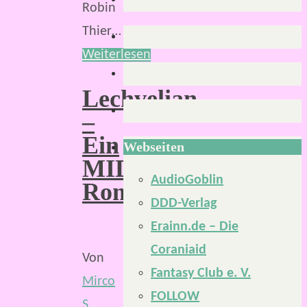
Robin
Thier…
Weiterlesen
Lechvelian
–
Ein
Webseiten
MIDGARD-
AudioGoblin
Roman
DDD-Verlag
Erainn.de – Die
Coraniaid
Von
Fantasy Club e. V.
Mirco
FOLLOW
S.