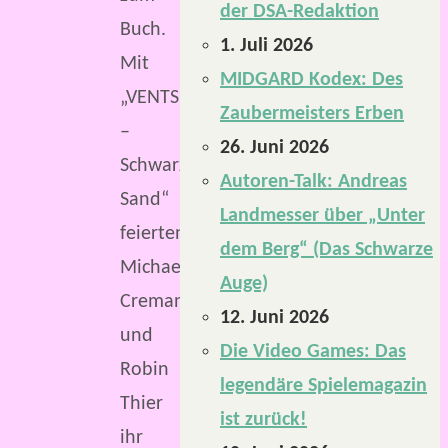
der DSA-Redaktion
Buch.
1. Juli 2026
Mit
MIDGARD Kodex: Des
„VENTS
Zaubermeisters Erben
–
26. Juni 2026
Schwarzer
Autoren-Talk: Andreas
Sand“
Landmesser über „Unter
feierten
dem Berg“ (Das Schwarze
Michael
Auge)
Cremann
12. Juni 2026
und
Die Video Games: Das
Robin
legendäre Spielemagazin
Thier
ist zurück!
ihr