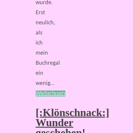
wurde.
Erst
neulich,
als
ich
mein
Buchregal
ein
wenig…
Weiterlesen
[:Klönschnack:]
Wunder
geschehen!