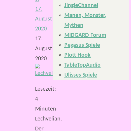
JingleChannel
17.
Manen, Monster,
August
Mythen
2020
MIDGARD Forum
17.
Pegasus Spiele
August
Plott Hook
2020
TableTopAudio
Ulisses Spiele
Lesezeit:
4
Minuten
Lechvelian.
Der