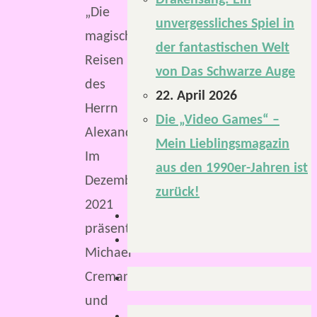
Drakensang: Ein
„Die
unvergessliches Spiel in
magischen
der fantastischen Welt
Reisen
von Das Schwarze Auge
des
22. April 2026
Herrn
Die „Video Games“ –
Alexander“.
Mein Lieblingsmagazin
Im
aus den 1990er-Jahren ist
Dezember
zurück!
2021
präsentierten
Michael
Cremann
und