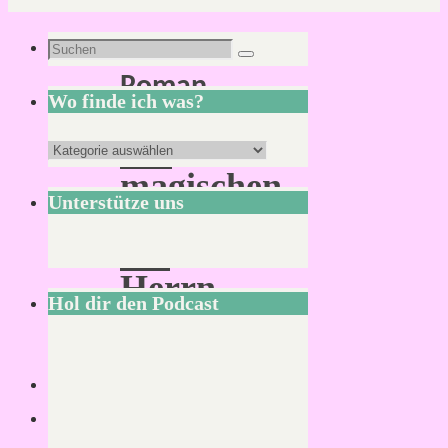
Schlagwort:
Suchen
Suchen
Roman
nach:
Wo finde ich was?
Die
Wo
magischen
finde
Unterstütze uns
Reisen
ich
des
was?
Herrn
Hol dir den Podcast
Alexander
Von