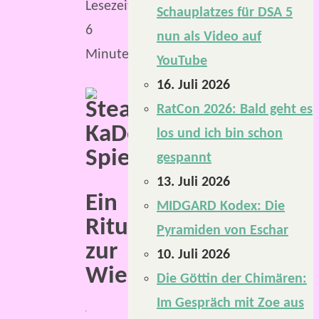
Lesezeit:
Schauplatzes für DSA 5
6
nun als Video auf
Minuten
YouTube
16. Juli 2026
RatCon 2026: Bald geht es
los und ich bin schon
gespannt
13. Juli 2026
Ein
MIDGARD Kodex: Die
Ritual
Pyramiden von Eschar
zur
10. Juli 2026
Wiederbelebung
Die Göttin der Chimären:
Im Gespräch mit Zoe aus