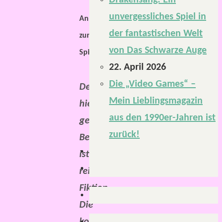
Drakensang: Ein
unvergessliches Spiel in
Anmerkung
der fantastischen Welt
zum
von Das Schwarze Auge
Spielbericht:
22. April 2026
Die „Video Games“ –
Der
Mein Lieblingsmagazin
hier
aus den 1990er-Jahren ist
geschriebene
zurück!
Bericht
ist
reine
Fiktion.
Die