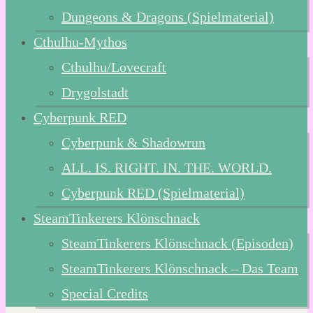
Dungeons & Dragons (Spielmaterial)
Cthulhu-Mythos
Cthulhu/Lovecraft
Drygolstadt
Cyberpunk RED
Cyberpunk & Shadowrun
ALL. IS. RIGHT. IN. THE. WORLD.
Cyberpunk RED (Spielmaterial)
SteamTinkerers Klönschnack
SteamTinkerers Klönschnack (Episoden)
SteamTinkerers Klönschnack – Das Team
Special Credits