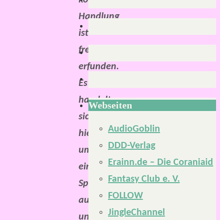
komplette
Handlung
ist
frei
erfunden.
Es
handelt
Webseiten
sich
AudioGoblin
hierbei
DDD-Verlag
um
Erainn.de – Die Coraniaid
einen
Fantasy Club e. V.
Spielbericht
FOLLOW
aus
JingleChannel
unserer