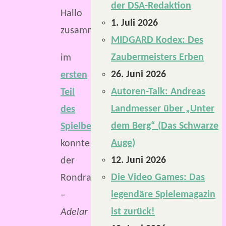
der DSA-Redaktion
Hallo
1. Juli 2026
zusammen,
MIDGARD Kodex: Des
Zaubermeisters Erben
im
26. Juni 2026
ersten
Autoren-Talk: Andreas
Teil
Landmesser über „Unter
des
dem Berg“ (Das Schwarze
Spielberichts
Auge)
konnte
12. Juni 2026
der
Die Video Games: Das
Rondrageweihte
legendäre Spielemagazin
–
ist zurück!
Adelar