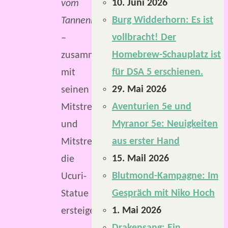
10. Juni 2026
vom
Burg Widderhorn: Es ist
Tannenhain
vollbracht! Der
–
Homebrew-Schauplatz ist
zusammen
für DSA 5 erschienen.
mit
29. Mai 2026
seinen
Aventurien 5e und
Mitstreiterinnen
Myranor 5e: Neuigkeiten
und
aus erster Hand
Mitstreitern
15. Mail 2026
die
Blutmond-Kampagne: Im
Ucuri-
Gespräch mit Niko Hoch
Statue
1. Mai 2026
ersteigern.