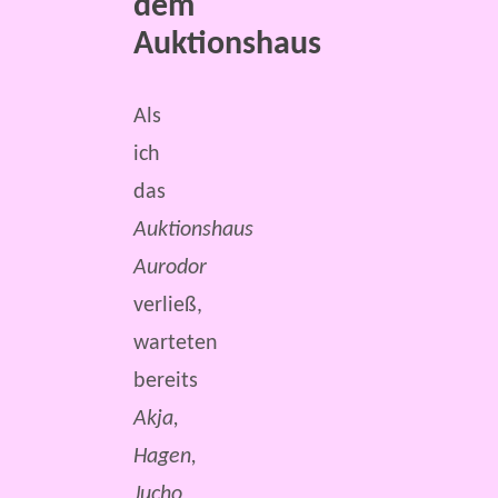
dem
Auktionshaus
Als
ich
das
Auktionshaus
Aurodor
verließ,
warteten
bereits
Akja,
Hagen,
Jucho