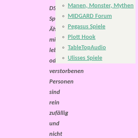
Manen, Monster, Mythen
DSA-
MIDGARD Forum
Spielrunde.
Pegasus Spiele
Ähnlichkeiten
Plott Hook
mit
TableTopAudio
lebenden
Ulisses Spiele
oder
verstorbenen
Personen
sind
rein
zufällig
und
nicht