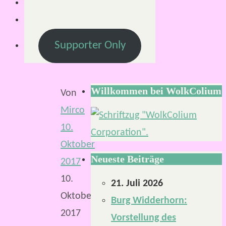
–
Teil
2
Supporter Only
Willkommen bei WolkColium
Von
Mirco
10.
Oktober
Neueste Beiträge
2017
10.
21. Juli 2026
Oktober
Burg Widderhorn:
2017
Vorstellung des