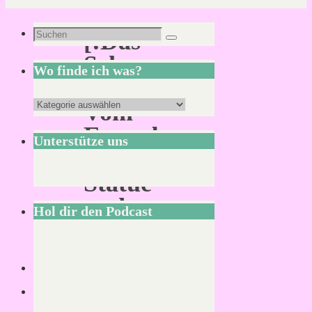
Suchen
[:Das
Suchen
nach:
Schwarze
Wo finde ich was?
Auge:]
Wo
Vom
finde
Erwerb
Unterstütze uns
ich
einer
was?
Statue
und
Hol dir den Podcast
dem
Besuch
der
Feenwelt