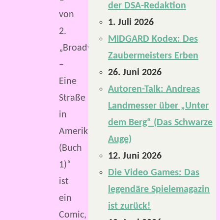
der DSA-Redaktion
von
1. Juli 2026
2.
MIDGARD Kodex: Des
„Broadway
Zaubermeisters Erben
–
26. Juni 2026
Eine
Autoren-Talk: Andreas
Straße
Landmesser über „Unter
in
dem Berg“ (Das Schwarze
Amerika
Auge)
(Buch
12. Juni 2026
1)“
Die Video Games: Das
ist
legendäre Spielemagazin
ein
ist zurück!
Comic,