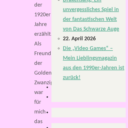
Drakensang: Ein
der
unvergessliches Spiel in
1920er
der fantastischen Welt
Jahre
von Das Schwarze Auge
erzählt.
22. April 2026
Als
Die „Video Games“ –
Freund
Mein Lieblingsmagazin
der
aus den 1990er-Jahren ist
Goldenen
zurück!
Zwanziger
war
für
mich
das