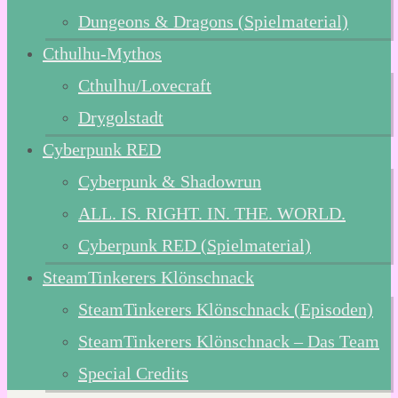
Dungeons & Dragons (Spielmaterial)
Cthulhu-Mythos
Cthulhu/Lovecraft
Drygolstadt
Cyberpunk RED
Cyberpunk & Shadowrun
ALL. IS. RIGHT. IN. THE. WORLD.
Cyberpunk RED (Spielmaterial)
SteamTinkerers Klönschnack
SteamTinkerers Klönschnack (Episoden)
SteamTinkerers Klönschnack – Das Team
Special Credits