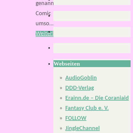
genannte
Comic
umso…
Weiterlesen
Webseiten
AudioGoblin
DDD-Verlag
Erainn.de – Die Coraniaid
Fantasy Club e. V.
FOLLOW
JingleChannel