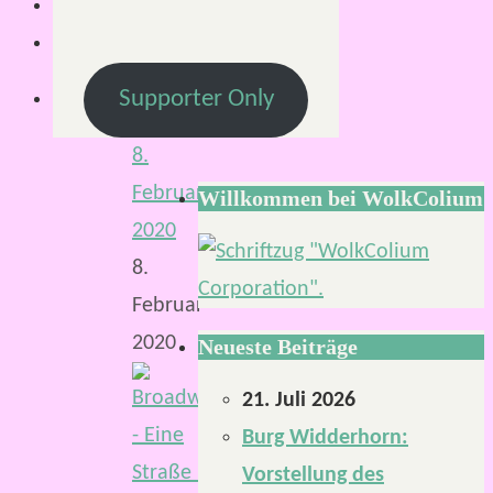
Von
Supporter Only
Mirco
8.
Februar
Willkommen bei WolkColium
2020
8.
Februar
2020
Neueste Beiträge
21. Juli 2026
Burg Widderhorn:
Vorstellung des