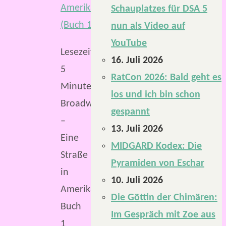
Schauplatzes für DSA 5
nun als Video auf
YouTube
Lesezeit:
16. Juli 2026
5
RatCon 2026: Bald geht es
Minuten
los und ich bin schon
Broadway
gespannt
–
13. Juli 2026
Eine
MIDGARD Kodex: Die
Straße
Pyramiden von Eschar
in
10. Juli 2026
Amerika.
Die Göttin der Chimären:
Buch
Im Gespräch mit Zoe aus
1