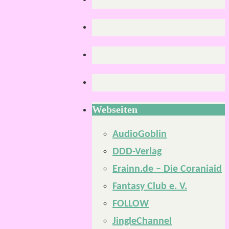
Webseiten
AudioGoblin
DDD-Verlag
Erainn.de – Die Coraniaid
Fantasy Club e. V.
FOLLOW
JingleChannel