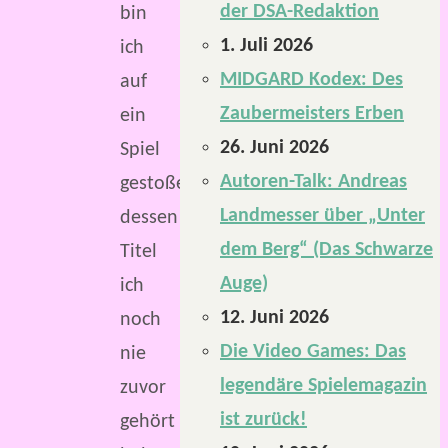
der DSA-Redaktion
bin
1. Juli 2026
ich
MIDGARD Kodex: Des
auf
Zaubermeisters Erben
ein
26. Juni 2026
Spiel
Autoren-Talk: Andreas
gestoßen,
Landmesser über „Unter
dessen
dem Berg“ (Das Schwarze
Titel
Auge)
ich
12. Juni 2026
noch
Die Video Games: Das
nie
legendäre Spielemagazin
zuvor
ist zurück!
gehört