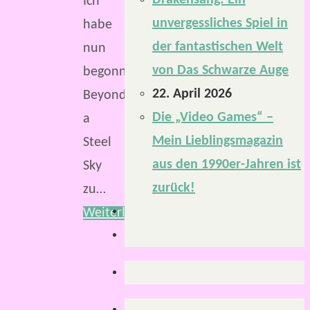
Drakensang: Ein
Ich
unvergessliches Spiel in
habe
der fantastischen Welt
nun
von Das Schwarze Auge
begonnen,
22. April 2026
Beyond
Die „Video Games“ –
a
Mein Lieblingsmagazin
Steel
aus den 1990er-Jahren ist
Sky
zurück!
zu…
Weiterlesen