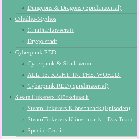
Dungeons & Dragons (Spielmaterial)
Cthulhu-Mythos
Cthulhu/Lovecraft
Drygolstadt
Cyberpunk RED
Cyberpunk & Shadowrun
ALL. IS. RIGHT. IN. THE. WORLD.
Cyberpunk RED (Spielmaterial)
SteamTinkerers Klönschnack
SteamTinkerers Klönschnack (Episoden)
SteamTinkerers Klönschnack – Das Team
Special Credits