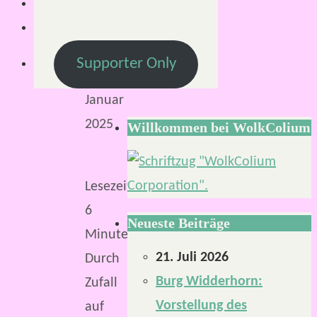
29.
Januar
2025
Supporter Only
29.
Januar
2025
Willkommen bei WolkColium
Lesezeit:
6
Neueste Beiträge
Minuten
21. Juli 2026
Durch
Burg Widderhorn:
Zufall
Vorstellung des
auf