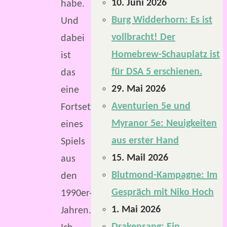
10. Juni 2026
habe.
Burg Widderhorn: Es ist
Und
vollbracht! Der
dabei
Homebrew-Schauplatz ist
ist
für DSA 5 erschienen.
das
29. Mai 2026
eine
Aventurien 5e und
Fortsetzung
Myranor 5e: Neuigkeiten
eines
aus erster Hand
Spiels
15. Mail 2026
aus
Blutmond-Kampagne: Im
den
Gespräch mit Niko Hoch
1990er-
1. Mai 2026
Jahren.