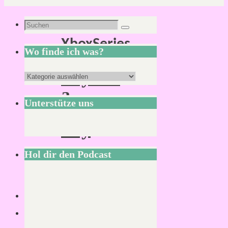
Schlagwort:
Suchen
Suchen
XboxSeries
nach:
Wo finde ich was?
Beyond
Wo
a
finde
Unterstütze uns
Steel
ich
Sky
was?
Hol dir den Podcast
Von
Mirco
S.