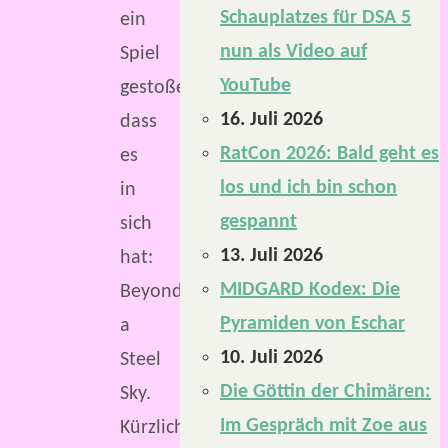
Schauplatzes für DSA 5
ein
nun als Video auf
Spiel
YouTube
gestoßen,
16. Juli 2026
dass
RatCon 2026: Bald geht es
es
los und ich bin schon
in
gespannt
sich
13. Juli 2026
hat:
MIDGARD Kodex: Die
Beyond
Pyramiden von Eschar
a
10. Juli 2026
Steel
Die Göttin der Chimären:
Sky.
Im Gespräch mit Zoe aus
Kürzlich