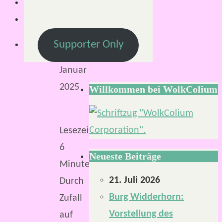
29.
Januar
2025
Supporter Only
29.
Januar
2025
Willkommen bei WolkColium
Lesezeit:
6
Neueste Beiträge
Minuten
21. Juli 2026
Durch
Burg Widderhorn:
Zufall
Vorstellung des
auf