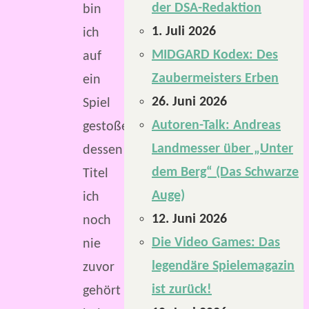
der DSA-Redaktion
bin
1. Juli 2026
ich
MIDGARD Kodex: Des
auf
Zaubermeisters Erben
ein
26. Juni 2026
Spiel
Autoren-Talk: Andreas
gestoßen,
Landmesser über „Unter
dessen
dem Berg“ (Das Schwarze
Titel
Auge)
ich
12. Juni 2026
noch
Die Video Games: Das
nie
legendäre Spielemagazin
zuvor
ist zurück!
gehört