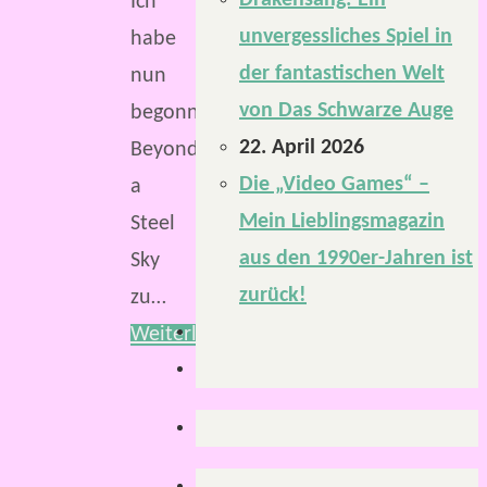
Drakensang: Ein
Ich
unvergessliches Spiel in
habe
der fantastischen Welt
nun
von Das Schwarze Auge
begonnen,
22. April 2026
Beyond
Die „Video Games“ –
a
Mein Lieblingsmagazin
Steel
aus den 1990er-Jahren ist
Sky
zurück!
zu…
Weiterlesen