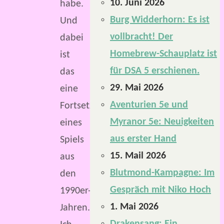
10. Juni 2026
habe.
Burg Widderhorn: Es ist
Und
vollbracht! Der
dabei
Homebrew-Schauplatz ist
ist
für DSA 5 erschienen.
das
29. Mai 2026
eine
Aventurien 5e und
Fortsetzung
Myranor 5e: Neuigkeiten
eines
aus erster Hand
Spiels
15. Mail 2026
aus
Blutmond-Kampagne: Im
den
Gespräch mit Niko Hoch
1990er-
1. Mai 2026
Jahren.