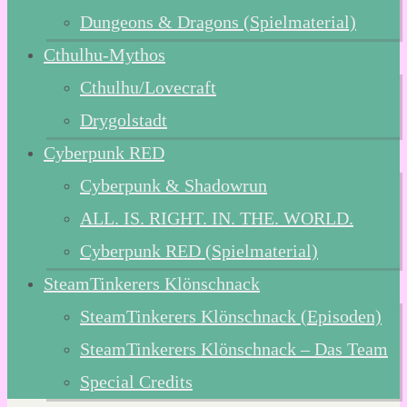
Dungeons & Dragons (Spielmaterial)
Cthulhu-Mythos
Cthulhu/Lovecraft
Drygolstadt
Cyberpunk RED
Cyberpunk & Shadowrun
ALL. IS. RIGHT. IN. THE. WORLD.
Cyberpunk RED (Spielmaterial)
SteamTinkerers Klönschnack
SteamTinkerers Klönschnack (Episoden)
SteamTinkerers Klönschnack – Das Team
Special Credits