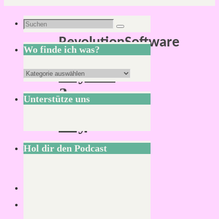
Schlagwort:
Suchen
Suchen
RevolutionSoftware
nach:
Wo finde ich was?
Beyond
Wo
a
finde
Unterstütze uns
Steel
ich
Sky
was?
Hol dir den Podcast
Von
Mirco
S.