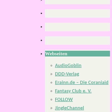
Webseiten
AudioGoblin
DDD-Verlag
Erainn.de – Die Coraniaid
Fantasy Club e. V.
FOLLOW
JingleChannel