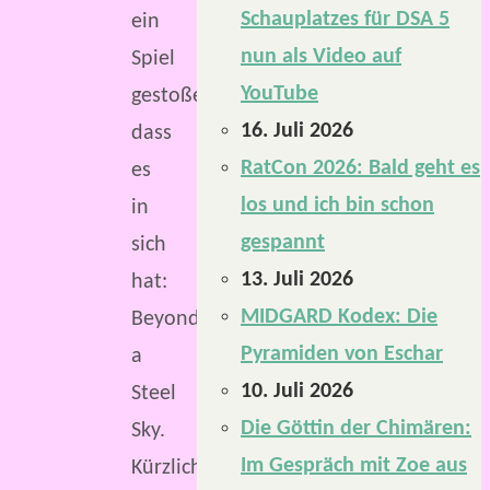
Schauplatzes für DSA 5
ein
nun als Video auf
Spiel
YouTube
gestoßen,
16. Juli 2026
dass
RatCon 2026: Bald geht es
es
los und ich bin schon
in
gespannt
sich
13. Juli 2026
hat:
MIDGARD Kodex: Die
Beyond
Pyramiden von Eschar
a
10. Juli 2026
Steel
Die Göttin der Chimären:
Sky.
Im Gespräch mit Zoe aus
Kürzlich