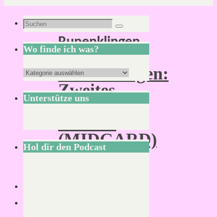
Schlagwort:
Suchen
Suchen
Runenklingen
nach:
Wo finde ich was?
Runenklingen:
Wo
Zweites
finde
Unterstütze uns
Abenteuer
ich
beendet
was?
(MIDGARD)
Hol dir den Podcast
Von
Mirco