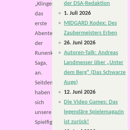
der DSA-Redaktion
„Klingensucher“,
1. Juli 2026
das
MIDGARD Kodex: Des
erste
Zaubermeisters Erben
Abenteuer
26. Juni 2026
der
Autoren-Talk: Andreas
Runenklingen-
Landmesser über „Unter
Saga,
dem Berg“ (Das Schwarze
an.
Auge)
Seitdem
12. Juni 2026
haben
Die Video Games: Das
sich
legendäre Spielemagazin
unsere
ist zurück!
Spielfiguren