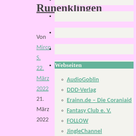
Runenklingen
Von
Mirco
S.
Webseiten
22.
März
AudioGoblin
2022
DDD-Verlag
21.
Erainn.de – Die Coraniaid
März
Fantasy Club e. V.
2022
FOLLOW
JingleChannel