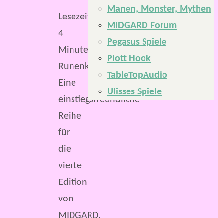
Manen, Monster, Mythen
Lesezeit:
MIDGARD Forum
4
Pegasus Spiele
Minuten
Plott Hook
Runenklingen.
TableTopAudio
Eine
Ulisses Spiele
einstiegsfreundliche
Reihe
für
die
vierte
Edition
von
MIDGARD.