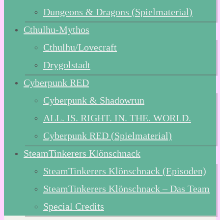
Dungeons & Dragons (Spielmaterial)
Cthulhu-Mythos
Cthulhu/Lovecraft
Drygolstadt
Cyberpunk RED
Cyberpunk & Shadowrun
ALL. IS. RIGHT. IN. THE. WORLD.
Cyberpunk RED (Spielmaterial)
SteamTinkerers Klönschnack
SteamTinkerers Klönschnack (Episoden)
SteamTinkerers Klönschnack – Das Team
Special Credits