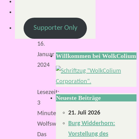
S.
16.
Januar
Supporter Only
2024
16.
Januar
Willkommen bei WolkColium
2024
Lesezeit:
Neueste Beiträge
3
21. Juli 2026
Minuten
Burg Widderhorn:
Wolfswinter.
Vorstellung des
Das