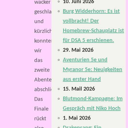
10. Juni 2026
wacker
Burg Widderhorn: Es ist
geschlagen
vollbracht! Der
und
Homebrew-Schauplatz ist
kürzlich
für DSA 5 erschienen.
konnten
29. Mai 2026
wir
Aventurien 5e und
das
Myranor 5e: Neuigkeiten
zweite
aus erster Hand
Abenteuer
15. Mail 2026
abschließen.
Blutmond-Kampagne: Im
Das
Gespräch mit Niko Hoch
Finale
1. Mai 2026
rückt