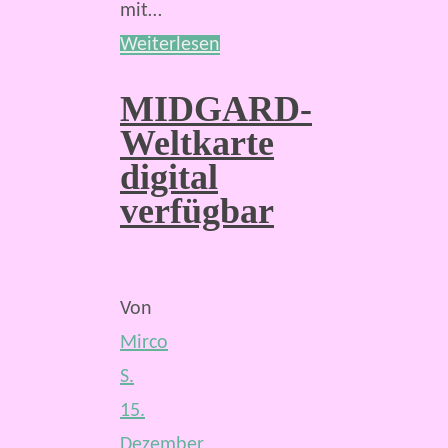
mit…
Weiterlesen
MIDGARD-
Weltkarte
digital
verfügbar
Von
Mirco
S.
15.
Dezember