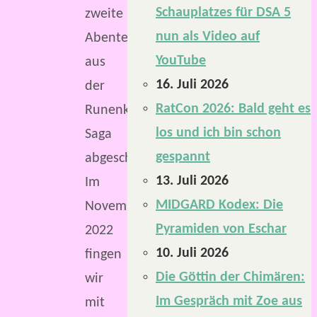
Schauplatzes für DSA 5
zweite
nun als Video auf
Abenteuer
YouTube
aus
16. Juli 2026
der
RatCon 2026: Bald geht es
Runenklingen-
los und ich bin schon
Saga
gespannt
abgeschlossen.
13. Juli 2026
Im
MIDGARD Kodex: Die
November
Pyramiden von Eschar
2022
10. Juli 2026
fingen
Die Göttin der Chimären:
wir
Im Gespräch mit Zoe aus
mit