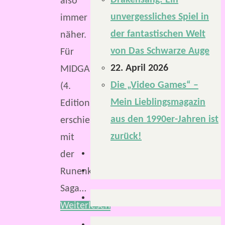
Drakensang: Ein
also
unvergessliches Spiel in
immer
der fantastischen Welt
näher.
von Das Schwarze Auge
Für
22. April 2026
MIDGARD
Die „Video Games“ –
(4.
Mein Lieblingsmagazin
Edition)
aus den 1990er-Jahren ist
erschien
zurück!
mit
der
Runenklingen-
Saga…
Weiterlesen