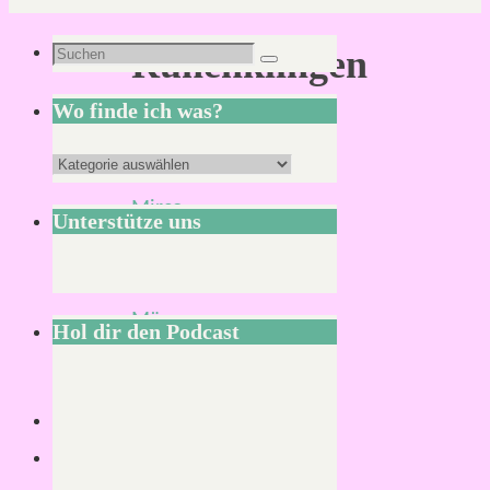
Suchen
Runenklingen
Suchen
nach:
Wo finde ich was?
Wo
Von
finde
Mirco
Unterstütze uns
ich
S.
was?
22.
März
Hol dir den Podcast
2022
21.
März
2022