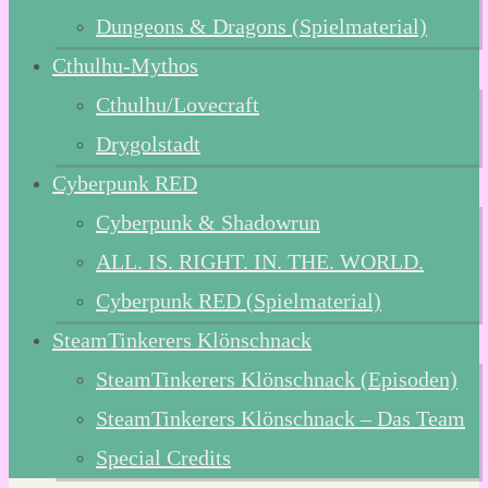
Dungeons & Dragons (Spielmaterial)
Cthulhu-Mythos
Cthulhu/Lovecraft
Drygolstadt
Cyberpunk RED
Cyberpunk & Shadowrun
ALL. IS. RIGHT. IN. THE. WORLD.
Cyberpunk RED (Spielmaterial)
SteamTinkerers Klönschnack
SteamTinkerers Klönschnack (Episoden)
SteamTinkerers Klönschnack – Das Team
Special Credits