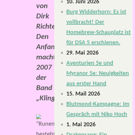
10. Juni 2026
von
Burg Widderhorn: Es ist
Dirk
vollbracht! Der
Richter.
Homebrew-Schauplatz ist
Den
für DSA 5 erschienen.
Anfang
29. Mai 2026
machte
Aventurien 5e und
2007
Myranor 5e: Neuigkeiten
der
aus erster Hand
Band
15. Mail 2026
„Klingensucher“.
Blutmond-Kampagne: Im
Gespräch mit Niko Hoch
Im
1. Mai 2026
Oktober