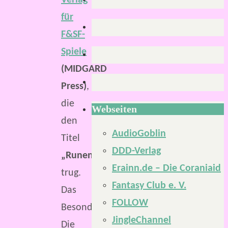
Verlag
für
F&SF-
Spiele
(MIDGARD
Press)
,
die
Webseiten
den
AudioGoblin
Titel
DDD-Verlag
„Runenklingen“
Erainn.de – Die Coraniaid
trug.
Fantasy Club e. V.
Das
FOLLOW
Besondere:
JingleChannel
Die