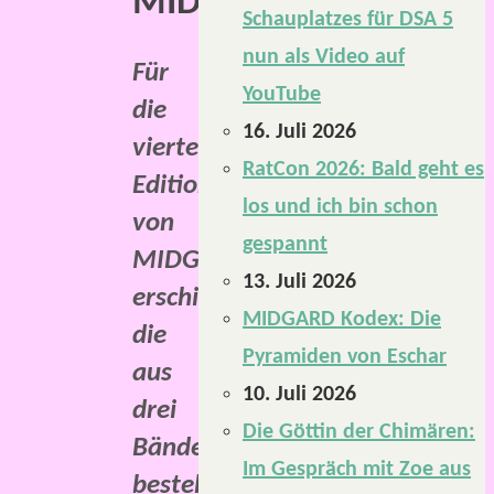
MIDGARD.
Schauplatzes für DSA 5
nun als Video auf
Für
YouTube
die
16. Juli 2026
vierte
RatCon 2026: Bald geht es
Edition
los und ich bin schon
von
gespannt
MIDGARD
13. Juli 2026
erschien
MIDGARD Kodex: Die
die
Pyramiden von Eschar
aus
10. Juli 2026
drei
Die Göttin der Chimären:
Bänden
Im Gespräch mit Zoe aus
bestehende