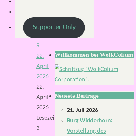
Von
Supporter Only
Mirco
S.
Willkommen bei WolkColium
22.
April
2026
22.
Neueste Beiträge
April
2026
21. Juli 2026
Lesezeit:
Burg Widderhorn:
3
Vorstellung des