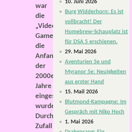
10. Juni 2026
war
Burg Widderhorn: Es ist
die
vollbracht! Der
„Video
Homebrew-Schauplatz ist
Games“,
für DSA 5 erschienen.
die
29. Mai 2026
Anfang
Aventurien 5e und
der
Myranor 5e: Neuigkeiten
2000er-
aus erster Hand
Jahre
15. Mail 2026
eingestellt
Blutmond-Kampagne: Im
wurde.
Gespräch mit Niko Hoch
Durch
1. Mai 2026
Zufall