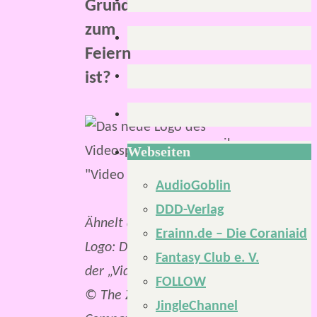
Grund
zum
Feiern
ist?
Könnt
ihr
Webseiten
euch
AudioGoblin
noch
DDD-Verlag
an
Ähnelt dem alten
Erainn.de – Die Coraniaid
die
Logo: Das neue Logo
Fantasy Club e. V.
Zeit
der „Video Games“.
FOLLOW
erinnern,
© The Ziska
JingleChannel
in