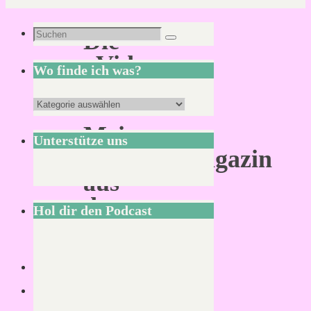
Suchen
Die
Suchen
nach:
„Video
Wo finde ich was?
Games“
Wo
–
finde
Mein
Unterstütze uns
ich
Lieblingsmagazin
was?
aus
den
Hol dir den Podcast
1990er-
Jahren
ist
zurück!