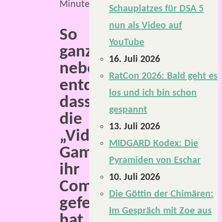
Minuten
Schauplatzes für DSA 5
nun als Video auf
So
YouTube
ganz
16. Juli 2026
nebenbei
RatCon 2026: Bald geht es
entdeckt,
los und ich bin schon
dass
gespannt
die
13. Juli 2026
„Video
MIDGARD Kodex: Die
Games“
Pyramiden von Eschar
ihr
10. Juli 2026
Comeback
Die Göttin der Chimären:
gefeiert
Im Gespräch mit Zoe aus
hat.