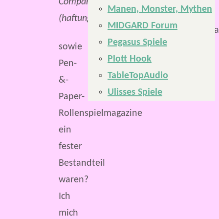
Company UG
Manen, Monster, Mythen
der
(haftungsbeschränkt).
MIDGARD Forum
Videospielmaga
Pegasus Spiele
sowie
Plott Hook
Pen-
TableTopAudio
&-
Ulisses Spiele
Paper-
Rollenspielmagazine
ein
fester
Bestandteil
waren?
Ich
mich