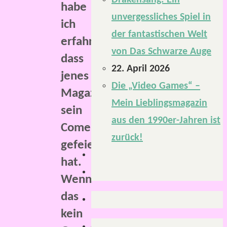
Drakensang: Ein
habe
unvergessliches Spiel in
ich
der fantastischen Welt
erfahren,
von Das Schwarze Auge
dass
22. April 2026
jenes
Die „Video Games“ –
Magazin
Mein Lieblingsmagazin
sein
aus den 1990er-Jahren ist
Comeback
zurück!
gefeiert
hat.
Wenn
das
kein