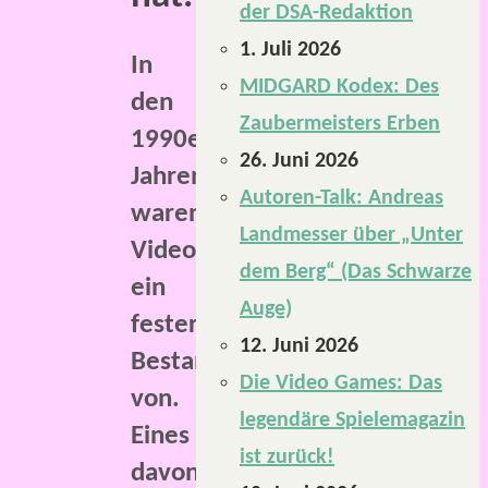
der DSA-Redaktion
1. Juli 2026
In
MIDGARD Kodex: Des
den
Zaubermeisters Erben
1990er-
26. Juni 2026
Jahren
Autoren-Talk: Andreas
waren
Landmesser über „Unter
Videospielmagazine
dem Berg“ (Das Schwarze
ein
Auge)
fester
12. Juni 2026
Bestandteil
Die Video Games: Das
von.
legendäre Spielemagazin
Eines
ist zurück!
davon