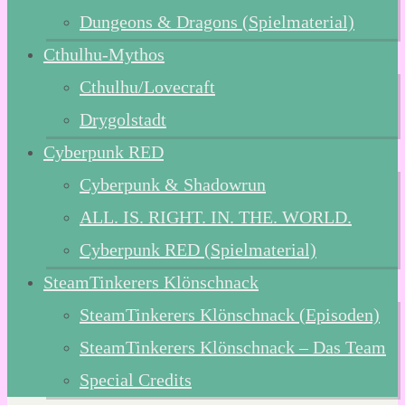
Dungeons & Dragons (Spielmaterial)
Cthulhu-Mythos
Cthulhu/Lovecraft
Drygolstadt
Cyberpunk RED
Cyberpunk & Shadowrun
ALL. IS. RIGHT. IN. THE. WORLD.
Cyberpunk RED (Spielmaterial)
SteamTinkerers Klönschnack
SteamTinkerers Klönschnack (Episoden)
SteamTinkerers Klönschnack – Das Team
Special Credits