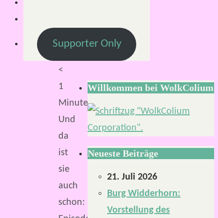
Supporter Only
Lesezeit:
<
1
Willkommen bei WolkColium
Minute
Und
da
ist
Neueste Beiträge
sie
21. Juli 2026
auch
Burg Widderhorn:
schon:
Vorstellung des