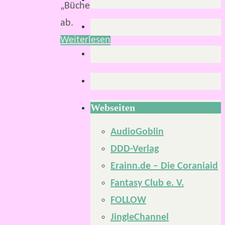
„Bücher“
ab.
Weiterlesen
Webseiten
AudioGoblin
DDD-Verlag
Erainn.de – Die Coraniaid
Fantasy Club e. V.
FOLLOW
JingleChannel