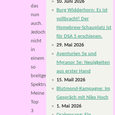
10. Juni 2026
das
Burg Widderhorn: Es ist
nun
vollbracht! Der
auch.
Homebrew-Schauplatz ist
Jedoch
für DSA 5 erschienen.
nicht
29. Mai 2026
in
Aventurien 5e und
einem
Myranor 5e: Neuigkeiten
so
aus erster Hand
breitgefächerten
15. Mail 2026
Spektrum.
Blutmond-Kampagne: Im
Meine
Gespräch mit Niko Hoch
Top
1. Mai 2026
3