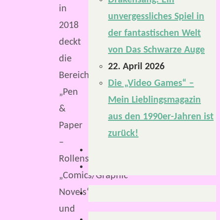
Drakensang: Ein
in
unvergessliches Spiel in
2018
der fantastischen Welt
deckt
von Das Schwarze Auge
die
22. April 2026
Bereiche
Die „Video Games“ –
„Pen
Mein Lieblingsmagazin
&
aus den 1990er-Jahren ist
Paper
zurück!
–
Rollenspiele“,
„Comics/Graphic
Novels“
und