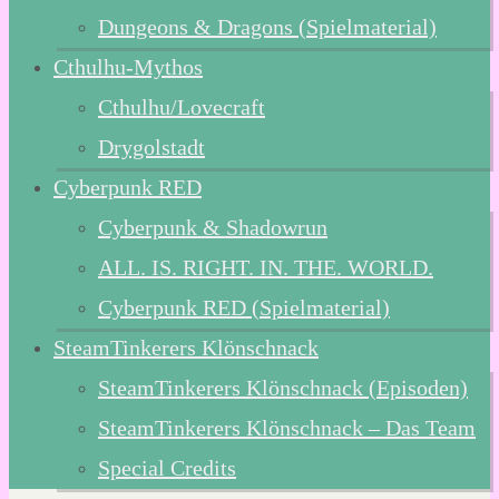
Dungeons & Dragons (Spielmaterial)
Cthulhu-Mythos
Cthulhu/Lovecraft
Drygolstadt
Cyberpunk RED
Cyberpunk & Shadowrun
ALL. IS. RIGHT. IN. THE. WORLD.
Cyberpunk RED (Spielmaterial)
SteamTinkerers Klönschnack
SteamTinkerers Klönschnack (Episoden)
SteamTinkerers Klönschnack – Das Team
Special Credits