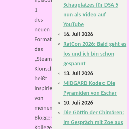
Episode
Schauplatzes für DSA 5
1
nun als Video auf
des
YouTube
neuen
16. Juli 2026
Formats,
RatCon 2026: Bald geht es
das
los und ich bin schon
„SteamTinkerers
gespannt
Klönschnack“
13. Juli 2026
heißt.
MIDGARD Kodex: Die
Inspiriert
Pyramiden von Eschar
von
10. Juli 2026
meinem
Die Göttin der Chimären:
Blogger-
Im Gespräch mit Zoe aus
Kollegen,