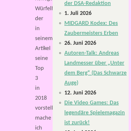
der DSA-Redaktion
Würfelheld,
1. Juli 2026
der
MIDGARD Kodex: Des
in
Zaubermeisters Erben
seinem
26. Juni 2026
Artikel
Autoren-Talk: Andreas
seine
Landmesser über „Unter
Top
dem Berg“ (Das Schwarze
3
Auge)
in
12. Juni 2026
2018
Die Video Games: Das
vorstellt,
legendäre Spielemagazin
mache
ist zurück!
ich