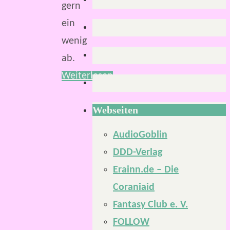
gern
ein
wenig
ab.
Weiterlesen
Webseiten
AudioGoblin
DDD-Verlag
Erainn.de – Die
Coraniaid
Fantasy Club e. V.
FOLLOW