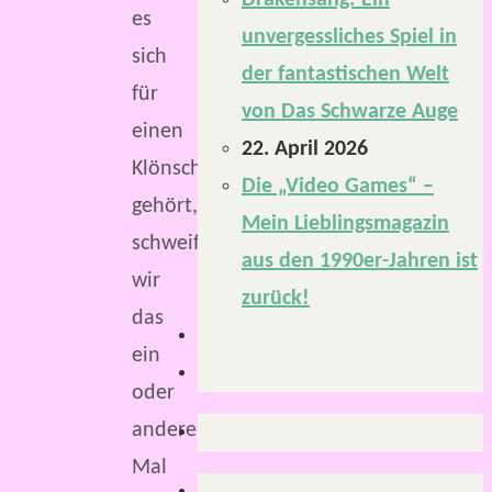
Drakensang: Ein
es
unvergessliches Spiel in
sich
der fantastischen Welt
für
von Das Schwarze Auge
einen
22. April 2026
Klönschnack
Die „Video Games“ –
gehört,
Mein Lieblingsmagazin
schweifen
aus den 1990er-Jahren ist
wir
zurück!
das
ein
oder
andere
Mal