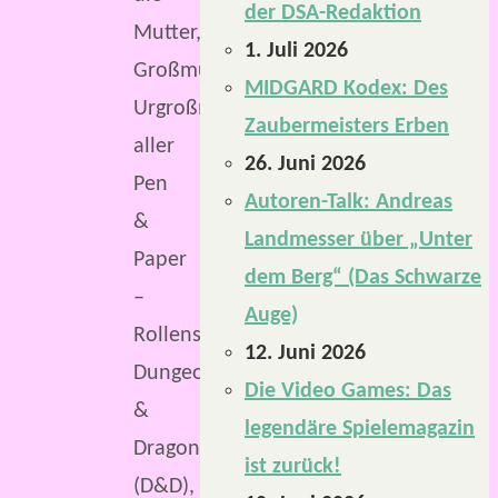
der DSA-Redaktion
Mutter,
1. Juli 2026
Großmutter,
MIDGARD Kodex: Des
Urgroßmutter
Zaubermeisters Erben
aller
26. Juni 2026
Pen
Autoren-Talk: Andreas
&
Landmesser über „Unter
Paper
dem Berg“ (Das Schwarze
–
Auge)
Rollenspiele,
12. Juni 2026
Dungeons
Die Video Games: Das
&
legendäre Spielemagazin
Dragons
ist zurück!
(D&D),