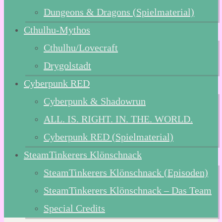
Dungeons & Dragons (Spielmaterial)
Cthulhu-Mythos
Cthulhu/Lovecraft
Drygolstadt
Cyberpunk RED
Cyberpunk & Shadowrun
ALL. IS. RIGHT. IN. THE. WORLD.
Cyberpunk RED (Spielmaterial)
SteamTinkerers Klönschnack
SteamTinkerers Klönschnack (Episoden)
SteamTinkerers Klönschnack – Das Team
Special Credits