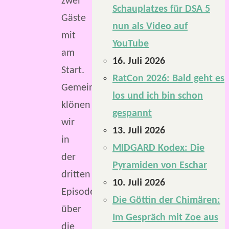
zwei
Schauplatzes für DSA 5
Gäste
nun als Video auf
mit
YouTube
am
16. Juli 2026
Start.
RatCon 2026: Bald geht es
Gemeinsam
los und ich bin schon
klönen
gespannt
wir
13. Juli 2026
in
MIDGARD Kodex: Die
der
Pyramiden von Eschar
dritten
10. Juli 2026
Episode
Die Göttin der Chimären:
über
Im Gespräch mit Zoe aus
die