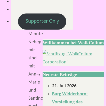
Lesezeit:
<
Supporter Only
1
Minute
Neben
Willkommen bei WolkColium
mir
sind
mit
Ann-
Neueste Beiträge
Marie
21. Juli 2026
und
Burg Widderhorn:
Santino
Vorstellung des