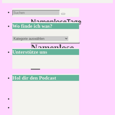
Schlagwort:
Suchen
Suchen
NamenloseTage
nach:
Wo finde ich was?
Convention:
Wo
Namenlose
finde
Unterstütze uns
Tage
ich
27
was?
Hol dir den Podcast
Von
Mirco
1.