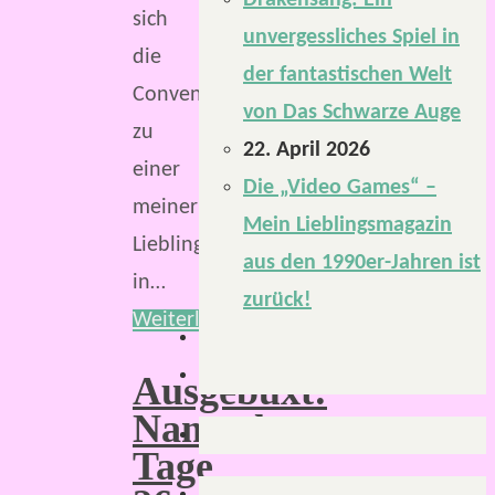
Drakensang: Ein
sich
unvergessliches Spiel in
die
der fantastischen Welt
Convention
von Das Schwarze Auge
zu
22. April 2026
einer
Die „Video Games“ –
meiner
Mein Lieblingsmagazin
Lieblingsconventions
aus den 1990er-Jahren ist
in…
zurück!
Weiterlesen
Ausgebüxt:
Namenlose
Tage