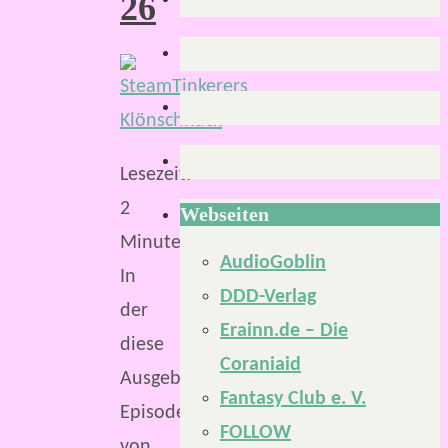
26
Lesezeit:
2
Webseiten
Minuten
AudioGoblin
In
DDD-Verlag
der
Erainn.de – Die
diese
Coraniaid
Ausgebüxt-
Fantasy Club e. V.
Episode
FOLLOW
von