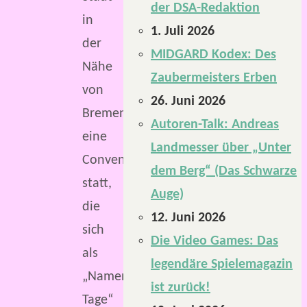
der DSA-Redaktion
in
1. Juli 2026
der
MIDGARD Kodex: Des
Nähe
Zaubermeisters Erben
von
26. Juni 2026
Bremen,
Autoren-Talk: Andreas
eine
Landmesser über „Unter
Convention
dem Berg“ (Das Schwarze
statt,
Auge)
die
12. Juni 2026
sich
Die Video Games: Das
als
legendäre Spielemagazin
„Namenlose
ist zurück!
Tage“