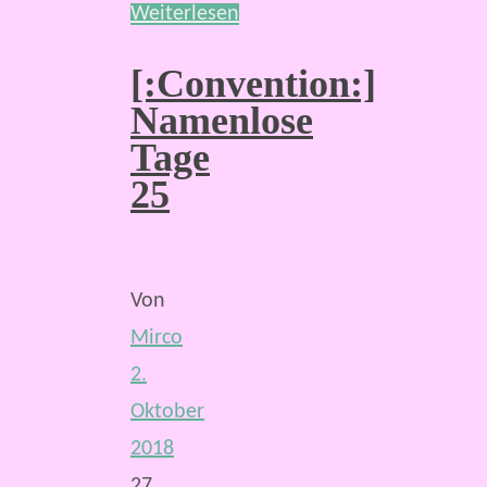
Weiterlesen
[:Convention:]
Namenlose
Tage
25
Von
Mirco
2.
Oktober
2018
27.