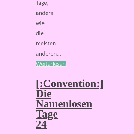
Tage,
anders
wie
die
meisten
anderen…
Weiterlesen
[:Convention:]
Die
Namenlosen
Tage
24