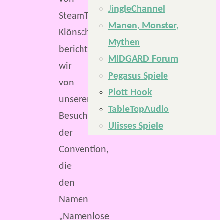
JingleChannel
SteamTinkerers
Manen, Monster,
Klönschnack
Mythen
berichten
MIDGARD Forum
wir
Pegasus Spiele
von
Plott Hook
unserem
TableTopAudio
Besuch
Ulisses Spiele
der
Convention,
die
den
Namen
„Namenlose