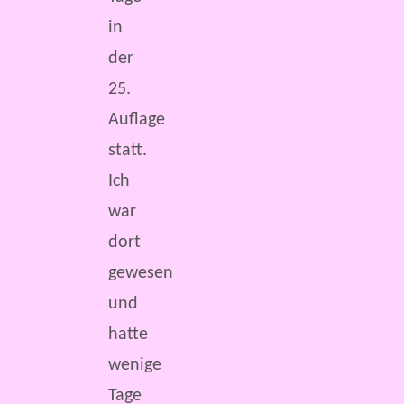
in
der
25.
Auflage
statt.
Ich
war
dort
gewesen
und
hatte
wenige
Tage