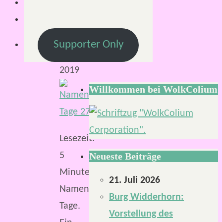
Oktober
2019
1.
Supporter Only
Oktober
2019
Willkommen bei WolkColium
Lesezeit:
5
Neueste Beiträge
Minuten
21. Juli 2026
Namenlose
Burg Widderhorn:
Tage.
Vorstellung des