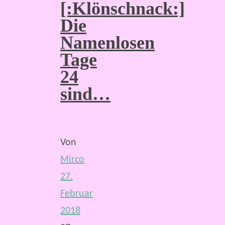
[:Klönschnack:]
Die
Namenlosen
Tage
24
sind…
Von
Mirco
27.
Februar
2018