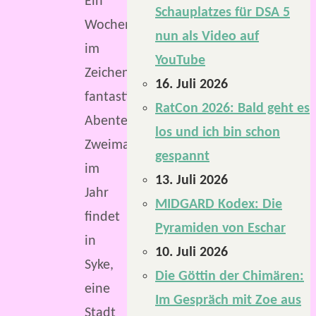
Ein
Schauplatzes für DSA 5
Wochenende
nun als Video auf
im
YouTube
Zeichen
16. Juli 2026
fantastischer
RatCon 2026: Bald geht es
Abenteuer.
los und ich bin schon
Zweimal
gespannt
im
13. Juli 2026
Jahr
MIDGARD Kodex: Die
findet
Pyramiden von Eschar
in
10. Juli 2026
Syke,
Die Göttin der Chimären:
eine
Im Gespräch mit Zoe aus
Stadt