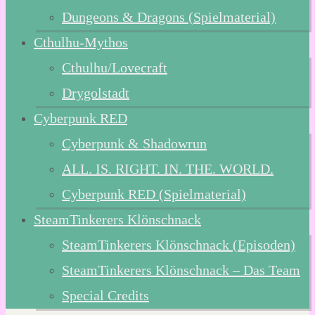
Dungeons & Dragons (Spielmaterial)
Cthulhu-Mythos
Cthulhu/Lovecraft
Drygolstadt
Cyberpunk RED
Cyberpunk & Shadowrun
ALL. IS. RIGHT. IN. THE. WORLD.
Cyberpunk RED (Spielmaterial)
SteamTinkerers Klönschnack
SteamTinkerers Klönschnack (Episoden)
SteamTinkerers Klönschnack – Das Team
Special Credits