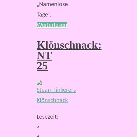
„Namenlose
Tage“.
Weiterlesen
Klönschnack:
NT
25
Lesezeit:
<