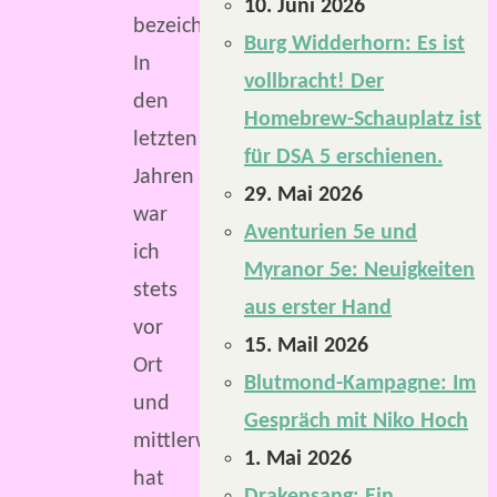
10. Juni 2026
bezeichnet.
Burg Widderhorn: Es ist
In
vollbracht! Der
den
Homebrew-Schauplatz ist
letzten
für DSA 5 erschienen.
Jahren
29. Mai 2026
war
Aventurien 5e und
ich
Myranor 5e: Neuigkeiten
stets
aus erster Hand
vor
15. Mail 2026
Ort
Blutmond-Kampagne: Im
und
Gespräch mit Niko Hoch
mittlerweile
1. Mai 2026
hat