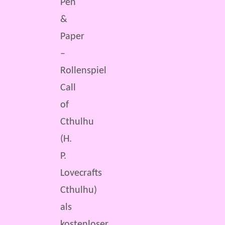
Pen
&
Paper
–
Rollenspiel
Call
of
Cthulhu
(H.
P.
Lovecrafts
Cthulhu)
als
kostenloser