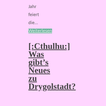
Jahr
feiert
die…
Weiterlesen
[:Cthulhu:]
Was
gibt’s
Neues
zu
Drygolstadt?