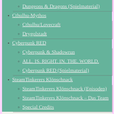
Dungeons & Dragons (Spielmaterial)
Cthulhu-Mythos
Cthulhu/Lovecraft
Drygolstadt
Cyberpunk RED
Cyberpunk & Shadowrun
ALL. IS. RIGHT. IN. THE. WORLD.
Cyberpunk RED (Spielmaterial)
SteamTinkerers Klönschnack
SteamTinkerers Klönschnack (Episoden)
SteamTinkerers Klönschnack – Das Team
Special Credits