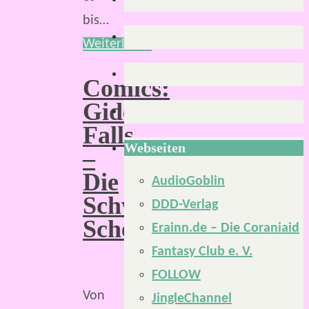
bis…
Weiterlesen
Comics:
Gideon
Falls
Webseiten
–
Die
AudioGoblin
Schwarze
DDD-Verlag
Scheune
Erainn.de – Die Coraniaid
Fantasy Club e. V.
FOLLOW
Von
JingleChannel