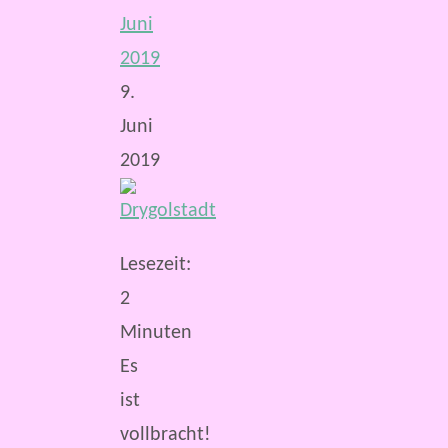
Juni
2019
9.
Juni
2019
Lesezeit:
2
Minuten
Es
ist
vollbracht!