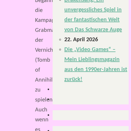
Drakensang: Ein
begannen
unvergessliches Spiel in
die
der fantastischen Welt
Kampagne,
von Das Schwarze Auge
Grabmal
22. April 2026
der
Die „Video Games“ –
Vernichtung
Mein Lieblingsmagazin
(Tomb
aus den 1990er-Jahren ist
of
zurück!
Annihilation),
zu
spielen.
Auch
wenn
es