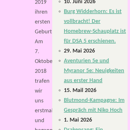
10. Juni 2026
2019
Burg Widderhorn: Es ist
ihren
vollbracht! Der
ersten
Homebrew-Schauplatz ist
Geburtstag.
für DSA 5 erschienen.
Am
29. Mai 2026
7.
Aventurien 5e und
Oktober
Myranor 5e: Neuigkeiten
2018
aus erster Hand
trafen
15. Mail 2026
wir
Blutmond-Kampagne: Im
uns
Gespräch mit Niko Hoch
erstmals
1. Mai 2026
und