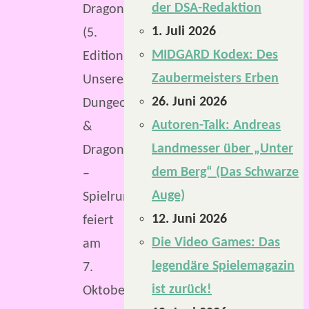
der DSA-Redaktion
Dragons
1. Juli 2026
(5.
MIDGARD Kodex: Des
Edition).
Zaubermeisters Erben
Unsere
26. Juni 2026
Dungeons
Autoren-Talk: Andreas
&
Landmesser über „Unter
Dragons
dem Berg“ (Das Schwarze
–
Auge)
Spielrunde
12. Juni 2026
feiert
Die Video Games: Das
am
legendäre Spielemagazin
7.
ist zurück!
Oktober