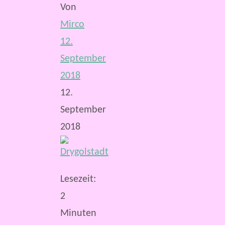
Von
Mirco
12.
September
2018
12.
September
2018
Lesezeit:
2
Minuten