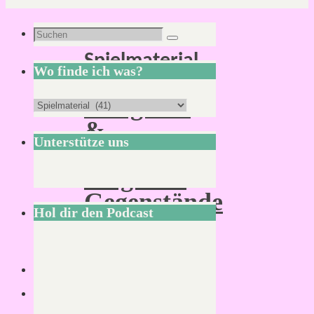
Kategorie:
Suchen
Suchen
Spielmaterial
nach:
Wo finde ich was?
Dungeons
Wo
&
finde
Unterstütze uns
Dragons:
ich
Magische
was?
Gegenstände
Hol dir den Podcast
–
Ring
des
Schwindlers