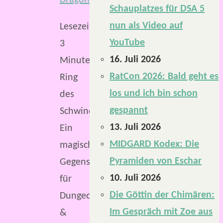
Schauplatzes für DSA 5
nun als Video auf
Lesezeit:
YouTube
3
16. Juli 2026
Minuten
RatCon 2026: Bald geht es
Ring
los und ich bin schon
des
gespannt
Schwindlers.
13. Juli 2026
Ein
MIDGARD Kodex: Die
magischer
Pyramiden von Eschar
Gegenstand
10. Juli 2026
für
Die Göttin der Chimären:
Dungeons
Im Gespräch mit Zoe aus
&