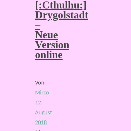
[:Cthulhu:]
Drygolstadt
–
Neue
Version
online
Von
Mirco
12.
August
2018