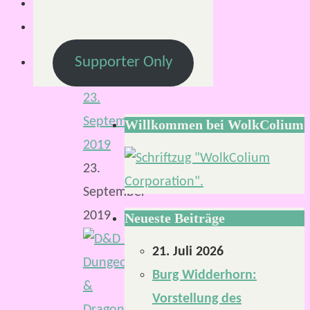
Von
Supporter Only
Mirco
23.
September
Willkommen bei WolkColium
2019
23.
September
2019
Neueste Beiträge
21. Juli 2026
Burg Widderhorn:
Vorstellung des