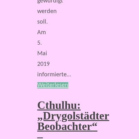
gewürdigt
werden
soll.
Am
5.
Mai
2019
informierte…
Weiterlesen
Cthulhu:
„Drygolstädter
Beobachter“
–