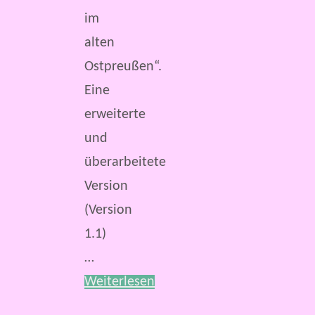
im
alten
Ostpreußen“.
Eine
erweiterte
und
überarbeitete
Version
(Version
1.1)
…
Weiterlesen