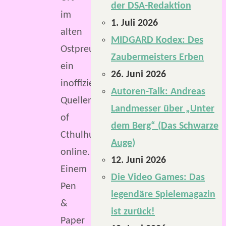
der DSA-Redaktion
im
1. Juli 2026
alten
MIDGARD Kodex: Des
Ostpreußen“
Zaubermeisters Erben
ein
26. Juni 2026
inoffizielles
Autoren-Talk: Andreas
Quellenbuch Call
Landmesser über „Unter
of
dem Berg“ (Das Schwarze
Cthulhu
Auge)
online.
12. Juni 2026
Einem
Die Video Games: Das
Pen
legendäre Spielemagazin
&
ist zurück!
Paper