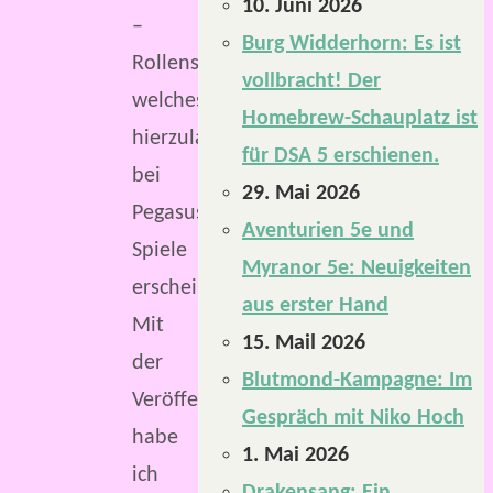
10. Juni 2026
–
Burg Widderhorn: Es ist
Rollenspiel,
vollbracht! Der
welches
Homebrew-Schauplatz ist
hierzulande
für DSA 5 erschienen.
bei
29. Mai 2026
Pegasus
Aventurien 5e und
Spiele
Myranor 5e: Neuigkeiten
erscheint.
aus erster Hand
Mit
15. Mail 2026
der
Blutmond-Kampagne: Im
Veröffentlichung
Gespräch mit Niko Hoch
habe
1. Mai 2026
ich