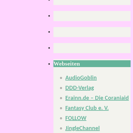
Webseiten
AudioGoblin
DDD-Verlag
Erainn.de – Die Coraniaid
Fantasy Club e. V.
FOLLOW
JingleChannel