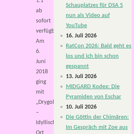
1.1
Schauplatzes für DSA 5
ab
nun als Video auf
sofort
YouTube
verfügbar.
16. Juli 2026
Am
RatCon 2026: Bald geht es
6.
los und ich bin schon
Juni
gespannt
2018
13. Juli 2026
ging
MIDGARD Kodex: Die
mit
Pyramiden von Eschar
„Drygolstadt
10. Juli 2026
–
Die Göttin der Chimären:
Idyllischer
Im Gespräch mit Zoe aus
Ort