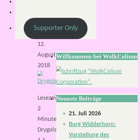
Mirco
12.
August
Supporter Only
2018
12.
August
Willkommen bei WolkColium
2018
Lesezeit:
Neueste Beiträge
2
21. Juli 2026
Minuten
Burg Widderhorn:
Drygolstadt
Vorstellung des