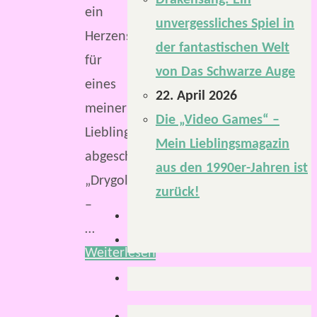
Drakensang: Ein
ein
unvergessliches Spiel in
Herzensprojekt
der fantastischen Welt
für
von Das Schwarze Auge
eines
22. April 2026
meiner
Die „Video Games“ –
Lieblingsrollenspiele
Mein Lieblingsmagazin
abgeschlossen.
aus den 1990er-Jahren ist
„Drygolstadt
zurück!
–
…
Weiterlesen