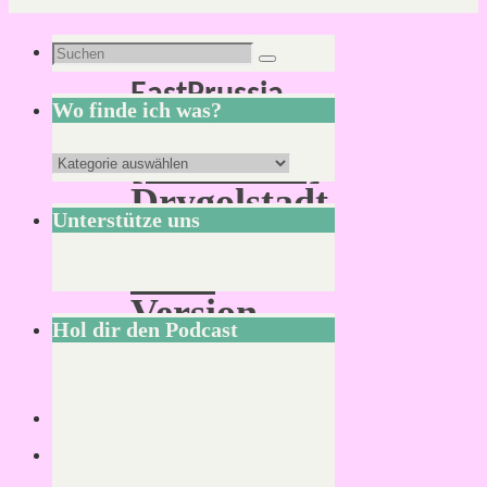
Schlagwort:
Suchen
Suchen
EastPrussia
nach:
Wo finde ich was?
[:Cthulhu:]
Wo
Drygolstadt
finde
Unterstütze uns
–
ich
Neue
was?
Version
Hol dir den Podcast
online
Von