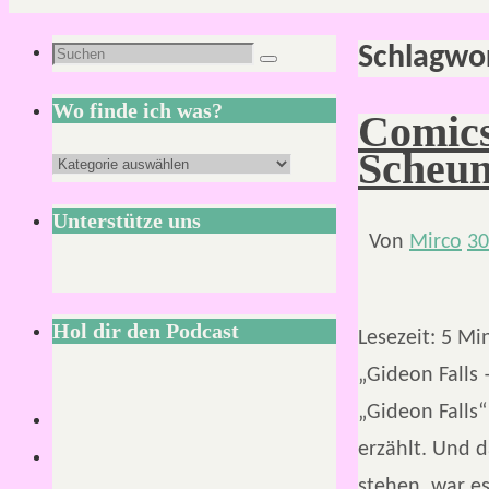
Schlagwo
Suchen
Suchen
nach:
Wo finde ich was?
Comics
Scheu
Wo
finde
Unterstütze uns
ich
Von
Mirco
30
was?
Hol dir den Podcast
Lesezeit:
5
Mi
„Gideon Falls 
„Gideon Falls“
erzählt. Und 
stehen, war es