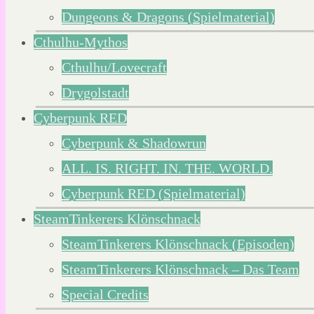
Dungeons & Dragons (Spielmaterial)
Cthulhu-Mythos
Cthulhu/Lovecraft
Drygolstadt
Cyberpunk RED
Cyberpunk & Shadowrun
ALL. IS. RIGHT. IN. THE. WORLD.
Cyberpunk RED (Spielmaterial)
SteamTinkerers Klönschnack
SteamTinkerers Klönschnack (Episoden)
SteamTinkerers Klönschnack – Das Team
Special Credits