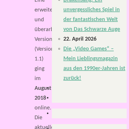
Drakensang: Ein
Eine
unvergessliches Spiel in
erweiterte
der fantastischen Welt
und
von Das Schwarze Auge
überarbeitete
22. April 2026
Version
Die „Video Games“ –
(Version
Mein Lieblingsmagazin
1.1)
aus den 1990er-Jahren ist
ging
zurück!
im
August
2018
online.
Die
aktuelle