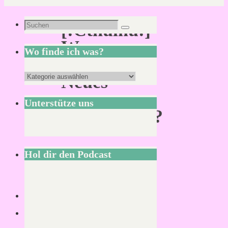
Suchen
[:Cthulhu:]
Suchen
nach:
Was
Wo finde ich was?
gibt’s
Wo
Neues
finde
zu
Unterstütze uns
ich
Drygolstadt?
was?
Hol dir den Podcast
Von
Mirco
12.
September