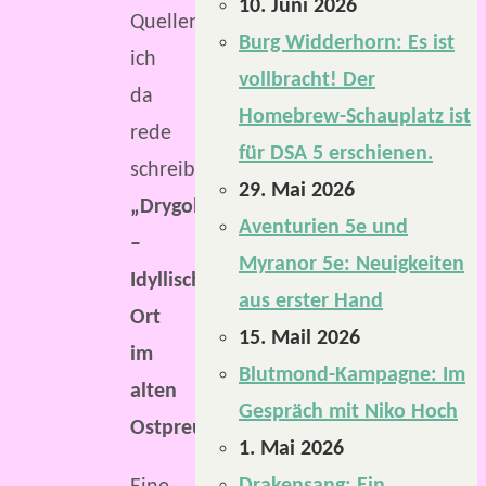
10. Juni 2026
Quellenbuch
Burg Widderhorn: Es ist
ich
vollbracht! Der
da
Homebrew-Schauplatz ist
rede
für DSA 5 erschienen.
schreibe?
29. Mai 2026
„Drygolstadt
Aventurien 5e und
–
Myranor 5e: Neuigkeiten
Idyllischer
aus erster Hand
Ort
15. Mail 2026
im
Blutmond-Kampagne: Im
alten
Gespräch mit Niko Hoch
Ostpreußen“
.
1. Mai 2026