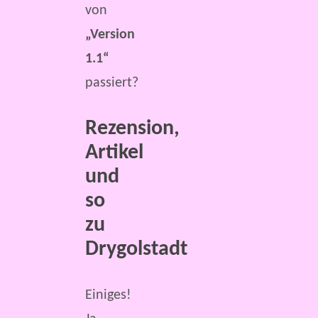
von
„Version
1.1“
passiert?
Rezension,
Artikel
und
so
zu
Drygolstadt
Einiges!