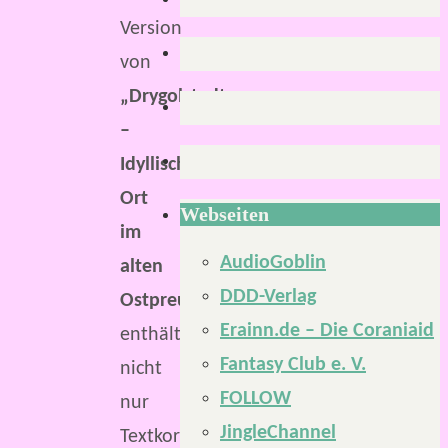
Version
von
„Drygolstadt
–
Idyllischer
Ort
Webseiten
im
AudioGoblin
alten
DDD-Verlag
Ostpreußen“
Erainn.de – Die Coraniaid
enthält
Fantasy Club e. V.
nicht
FOLLOW
nur
JingleChannel
Textkorrekturen,