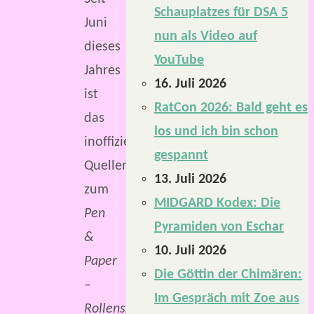
Schauplatzes für DSA 5
Juni
nun als Video auf
dieses
YouTube
Jahres
16. Juli 2026
ist
RatCon 2026: Bald geht es
das
los und ich bin schon
inoffizielle
gespannt
Quellenbuch
13. Juli 2026
zum
MIDGARD Kodex: Die
Pen
Pyramiden von Eschar
&
10. Juli 2026
Paper
Die Göttin der Chimären:
–
Im Gespräch mit Zoe aus
Rollenspiel