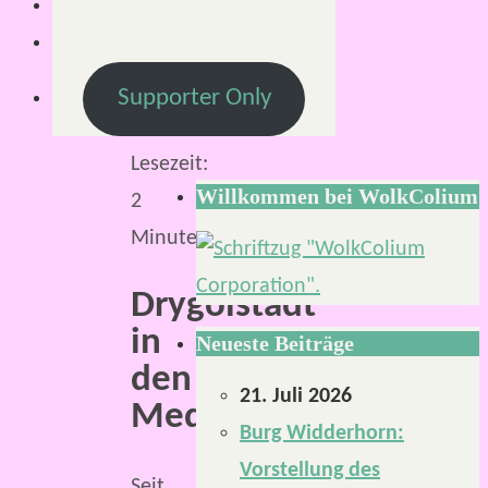
2018
12.
September
Supporter Only
2018
Lesezeit:
Willkommen bei WolkColium
2
Minuten
Drygolstadt
in
Neueste Beiträge
den
21. Juli 2026
Medien
Burg Widderhorn:
Vorstellung des
Seit