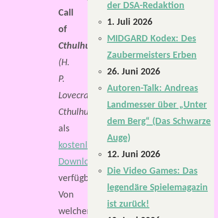
der DSA-Redaktion
Call
1. Juli 2026
of
MIDGARD Kodex: Des
Cthulhu
Zaubermeisters Erben
(H.
26. Juni 2026
P.
Autoren-Talk: Andreas
Lovecrafts
Landmesser über „Unter
Cthulhu)
dem Berg“ (Das Schwarze
als
Auge)
kostenloser
12. Juni 2026
Download
Die Video Games: Das
verfügbar.
legendäre Spielemagazin
Von
ist zurück!
welchem