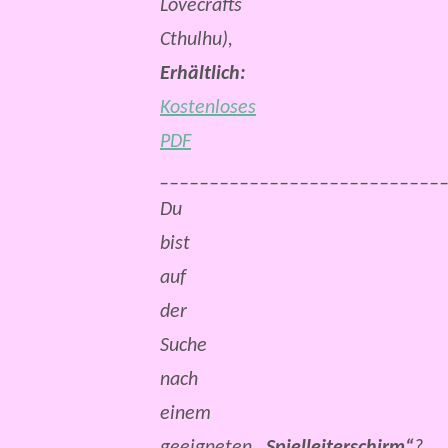
Lovecrafts
Cthulhu),
Erhältlich:
Kostenloses
PDF
____________________________
Du
bist
auf
der
Suche
nach
einem