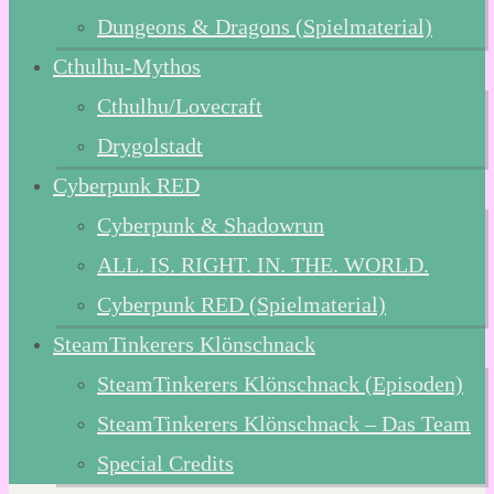
Dungeons & Dragons (Spielmaterial)
Cthulhu-Mythos
Cthulhu/Lovecraft
Drygolstadt
Cyberpunk RED
Cyberpunk & Shadowrun
ALL. IS. RIGHT. IN. THE. WORLD.
Cyberpunk RED (Spielmaterial)
SteamTinkerers Klönschnack
SteamTinkerers Klönschnack (Episoden)
SteamTinkerers Klönschnack – Das Team
Special Credits