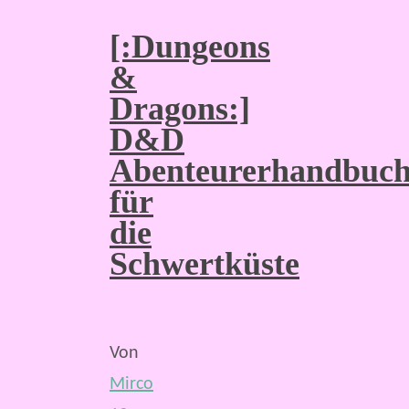
[:Dungeons
&
Dragons:]
D&D
Abenteurerhandbuc
für
die
Schwertküste
Von
Mirco