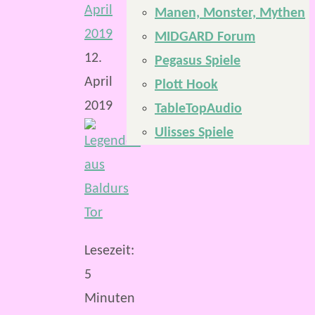
April
Manen, Monster, Mythen
2019
MIDGARD Forum
12.
Pegasus Spiele
April
Plott Hook
2019
TableTopAudio
Ulisses Spiele
Lesezeit:
5
Minuten