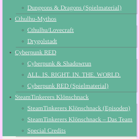
Dungeons & Dragons (Spielmaterial)
Cthulhu-Mythos
Cthulhu/Lovecraft
Drygolstadt
Cyberpunk RED
Cyberpunk & Shadowrun
ALL. IS. RIGHT. IN. THE. WORLD.
Cyberpunk RED (Spielmaterial)
SteamTinkerers Klönschnack
SteamTinkerers Klönschnack (Episoden)
SteamTinkerers Klönschnack – Das Team
Special Credits