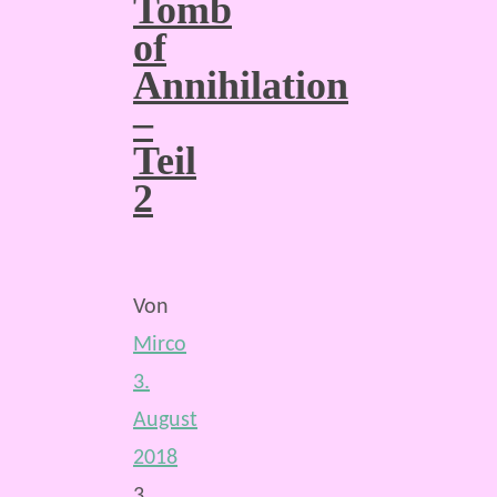
Tomb
of
Annihilation
–
Teil
2
Von
Mirco
3.
August
2018
3.