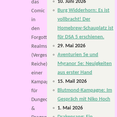
10. Juni 2026
das
Burg Widderhorn: Es ist
Comic
vollbracht! Der
in
Homebrew-Schauplatz ist
den
für DSA 5 erschienen.
Forgotten
29. Mai 2026
Realms
Aventurien 5e und
(Vergessene
Myranor 5e: Neuigkeiten
Reiche),
aus erster Hand
einer
15. Mail 2026
Kampagnenwelt
Blutmond-Kampagne: Im
für
Gespräch mit Niko Hoch
Dungeons
1. Mai 2026
&