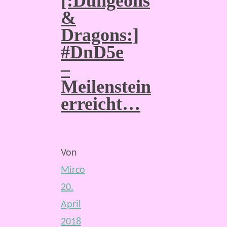
[:Dungeons
&
Dragons:]
#DnD5e
–
Meilenstein
erreicht…
Von
Mirco
20.
April
2018