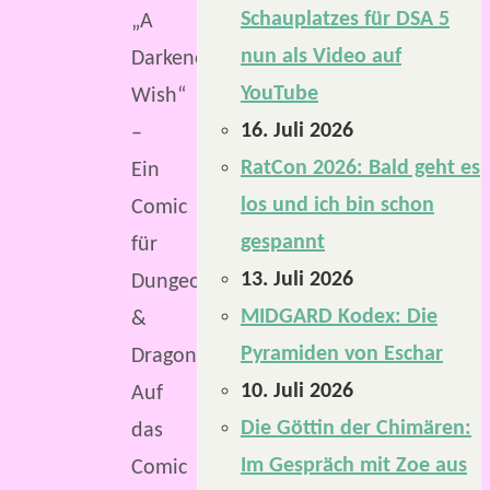
Schauplatzes für DSA 5
„A
nun als Video auf
Darkened
YouTube
Wish“
16. Juli 2026
–
RatCon 2026: Bald geht es
Ein
los und ich bin schon
Comic
gespannt
für
13. Juli 2026
Dungeons
MIDGARD Kodex: Die
&
Pyramiden von Eschar
Dragons.
10. Juli 2026
Auf
Die Göttin der Chimären:
das
Im Gespräch mit Zoe aus
Comic