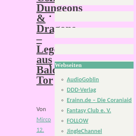
Dungeons
&
Dragons
–
Legenden
aus
Webseiten
Baldurs
Tor
AudioGoblin
DDD-Verlag
Erainn.de – Die Coraniaid
Von
Fantasy Club e. V.
Mirco
FOLLOW
12.
JingleChannel