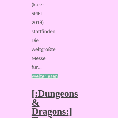
(kurz:
SPIEL
2018)
stattfinden.
Die
weltgrößte
Messe
für…
Weiterlesen
[:Dungeons
&
Dragons:]