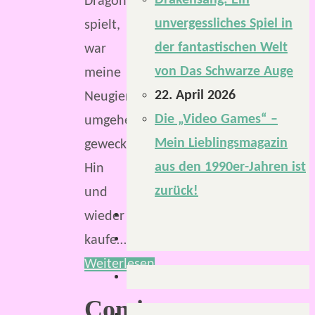
Drakensang: Ein
Dragons,
unvergessliches Spiel in
spielt,
der fantastischen Welt
war
von Das Schwarze Auge
meine
22. April 2026
Neugier
Die „Video Games“ –
umgehend
Mein Lieblingsmagazin
geweckt.
aus den 1990er-Jahren ist
Hin
zurück!
und
wieder
kaufe…
Weiterlesen
Comics: