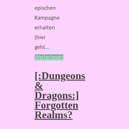
epischen
Kampagne
erhalten
(hier
geht…
Weiterlesen
[:Dungeons
&
Dragons:]
Forgotten
Realms?