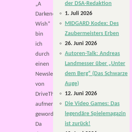
der DSA-Redaktion
„A
1. Juli 2026
Darkened
MIDGARD Kodex: Des
Wish“
Zaubermeisters Erben
bin
26. Juni 2026
ich
Autoren-Talk: Andreas
durch
Landmesser über „Unter
einen
dem Berg“ (Das Schwarze
Newsletter
Auge)
von
12. Juni 2026
DriveThruComics
Die Video Games: Das
aufmerksam
legendäre Spielemagazin
geworden.
ist zurück!
Da