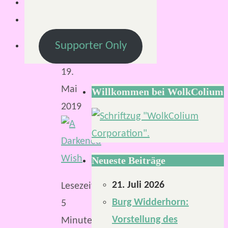
Mirco
15.
April
Supporter Only
2019
19.
Mai
Willkommen bei WolkColium
2019
Neueste Beiträge
21. Juli 2026
Lesezeit:
Burg Widderhorn:
5
Vorstellung des
Minuten