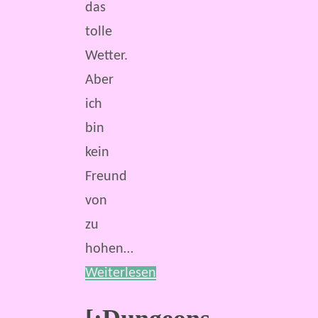
das
tolle
Wetter.
Aber
ich
bin
kein
Freund
von
zu
hohen…
Weiterlesen