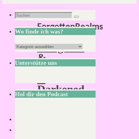
Schlagwort:
Suchen
Suchen
ForgottenRealms
nach:
Wo finde ich was?
Dungeons
Wo
&
finde
Unterstütze uns
Dragons:
ich
A
was?
Darkened
Hol dir den Podcast
Wish
Von