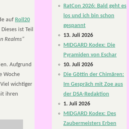
RatCon 2026: Bald geht es
los und ich bin schon
de auf
Roll20
gespannt
Dieses ist Teil
13. Juli 2026
en Realms“
MIDGARD Kodex: Die
Pyramiden von Eschar
10. Juli 2026
den. Aufgrund
Die Göttin der Chimären:
ne Woche
Im Gespräch mit Zoe aus
Viel wichtiger
der DSA-Redaktion
it ihren
1. Juli 2026
MIDGARD Kodex: Des
Zaubermeisters Erben