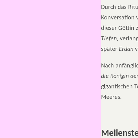
Durch das Rit
Konversation w
dieser Göttin 
Tiefen,
verlang
später
Erdan
v
Nach anfängl
die Königin der
gigantischen 
Meeres.
Meilenste