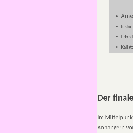
Arne
Erdan
Ildan
Kalist
Der final
Im Mittelpunk
Anhängern v