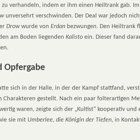
n
zu verhandeln, indem er ihm einen Heiltrank gab. I
ow
unversehrt verschwinden. Der Deal war jedoch nicht
der
Drow
wurde von
Erdan
bezwungen. Den Heiltrank f
 den am Boden liegenden
Kalisto
ein. Dieser fand dara
ten.
d Opfergabe
atte sich in der Halle, in der der Kampf stattfand, vers
 Charakteren gestellt. Nach ein paar folterartigen 
wertig waren, zeigte sich der „Kultist“ kooperativ und 
wie sie mit
Umberlee, die Königin der Tiefen
, in Kontak