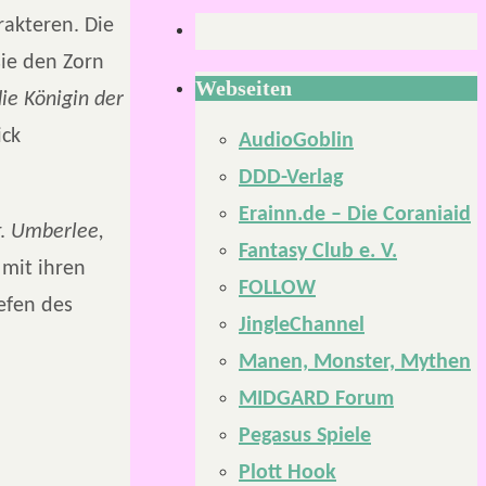
rakteren. Die
sie den Zorn
Webseiten
ie Königin der
ick
AudioGoblin
DDD-Verlag
Erainn.de – Die Coraniaid
r.
Umberlee,
Fantasy Club e. V.
 mit ihren
FOLLOW
efen des
JingleChannel
Manen, Monster, Mythen
MIDGARD Forum
Pegasus Spiele
Plott Hook