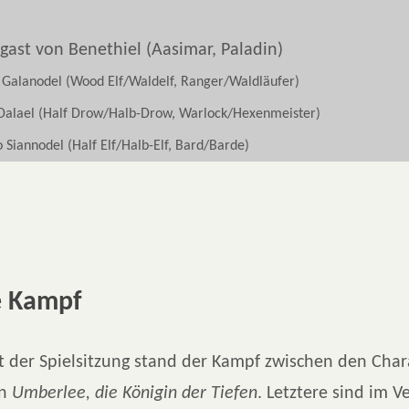
gast von Benethiel (Aasimar, Paladin)
 Galanodel (Wood Elf/Waldelf, Ranger/Waldläufer)
 Dalael (Half Drow/Halb-Drow, Warlock/Hexenmeister)
o Siannodel (Half Elf/Halb-Elf, Bard/Barde)
e Kampf
t der Spielsitzung stand der Kampf zwischen den Cha
on
Umberlee, die Königin der Tiefen
. Letztere sind im V