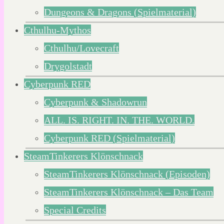
Dungeons & Dragons (Spielmaterial)
Cthulhu-Mythos
Cthulhu/Lovecraft
Drygolstadt
Cyberpunk RED
Cyberpunk & Shadowrun
ALL. IS. RIGHT. IN. THE. WORLD.
Cyberpunk RED (Spielmaterial)
SteamTinkerers Klönschnack
SteamTinkerers Klönschnack (Episoden)
SteamTinkerers Klönschnack – Das Team
Special Credits