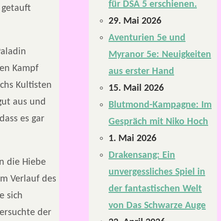
für DSA 5 erschienen.
 getauft
29. Mai 2026
Aventurien 5e und
Paladin
Myranor 5e: Neuigkeiten
alen Kampf
aus erster Hand
chs Kultisten
15. Mail 2026
 gut aus und
Blutmond-Kampagne: Im
dass es gar
Gespräch mit Niko Hoch
1. Mai 2026
Drakensang: Ein
en die Hiebe
unvergessliches Spiel in
Im Verlauf des
der fantastischen Welt
e sich
von Das Schwarze Auge
versuchte der