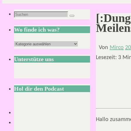
Suchen
[:Dung
Suchen
nach:
Meilen
Wo finde ich was?
Wo
Von
Mirco
20
finde
Lesezeit:
3
Mi
Unterstütze uns
ich
was?
Hol dir den Podcast
Hallo zusamm