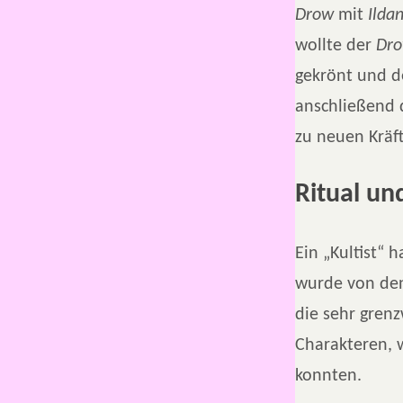
Drow
mit
Ilda
wollte der
Dr
gekrönt und 
anschließend
zu neuen Kräf
Ritual un
Ein „Kultist“ h
wurde von den
die sehr grenz
Charakteren, 
konnten.