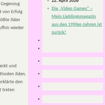
22. April 2026
m Gegenzug
Die „Video Games“ –
 von Erfolg
Mein Lieblingsmagazin
lößte
Ildan
aus den 1990er-Jahren ist
ufhin wieder
zurück!
teckt und
Methoden
Ildan
,
erklärte den
t treten