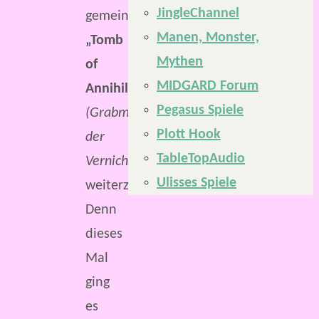
JingleChannel
gemeinsam
Manen, Monster,
„Tomb
Mythen
of
MIDGARD Forum
Annihilation“
Pegasus Spiele
(Grabmal
Plott Hook
der
TableTopAudio
Vernichtung)
Ulisses Spiele
weiterzuspielen.
Denn
dieses
Mal
ging
es