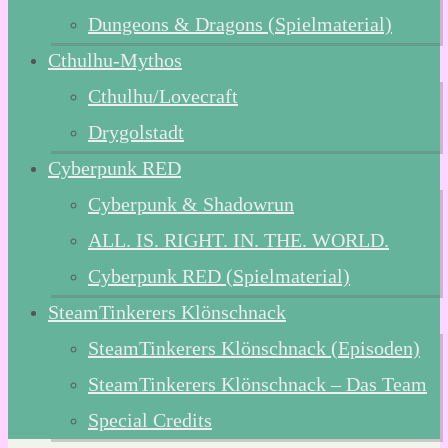
Dungeons & Dragons (Spielmaterial)
Cthulhu-Mythos
Cthulhu/Lovecraft
Drygolstadt
Cyberpunk RED
Cyberpunk & Shadowrun
ALL. IS. RIGHT. IN. THE. WORLD.
Cyberpunk RED (Spielmaterial)
SteamTinkerers Klönschnack
SteamTinkerers Klönschnack (Episoden)
SteamTinkerers Klönschnack – Das Team
Special Credits