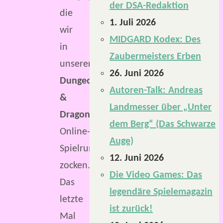
der DSA-Redaktion
die
1. Juli 2026
wir
MIDGARD Kodex: Des
in
Zaubermeisters Erben
unserer
26. Juni 2026
Dungeons
Autoren-Talk: Andreas
&
Landmesser über „Unter
Dragons
dem Berg“ (Das Schwarze
Online-
Auge)
Spielrunde
12. Juni 2026
zocken.
Die Video Games: Das
Das
legendäre Spielemagazin
letzte
ist zurück!
Mal