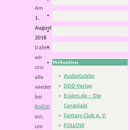
Am
1.
August
2018
trafen
wir
Webseiten
uns
AudioGoblin
alle
DDD-Verlag
wieder
Erainn.de – Die
bei
Coraniaid
Roll20
Fantasy Club e. V.
ein,
FOLLOW
um