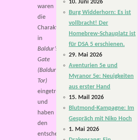
10. Juni 2026
waren
Burg Widderhorn: Es ist
die
vollbracht! Der
Charaktere
Homebrew-Schauplatz ist
in
für DSA 5 erschienen.
Baldur’s
29. Mai 2026
Gate
Aventurien 5e und
(Baldur’s
Myranor 5e: Neuigkeiten
Tor)
aus erster Hand
eingetroffen
15. Mail 2026
und
Blutmond-Kampagne: Im
haben
Gespräch mit Niko Hoch
den
1. Mai 2026
entscheidenden