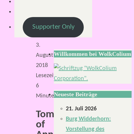
Mirco
3.
August
Supporter Only
2018
3.
Willkommen bei WolkColium
August
2018
Lesezeit:
6
Neueste Beiträge
Minuten
21. Juli 2026
Tomb
Burg Widderhorn:
of
Vorstellung des