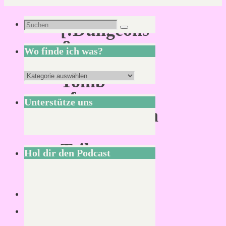
Suchen
[:Dungeons
Suchen
nach:
&
Wo finde ich was?
Dragons:]
Wo
Tomb
finde
of
Unterstütze uns
ich
Annihilation
was?
–
Teil
Hol dir den Podcast
2
Von