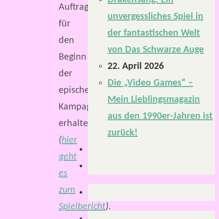
Drakensang: Ein
Auftrag
unvergessliches Spiel in
für
der fantastischen Welt
den
von Das Schwarze Auge
Beginn
22. April 2026
der
Die „Video Games“ –
epischen
Mein Lieblingsmagazin
Kampagne
aus den 1990er-Jahren ist
erhalten
zurück!
(
hier
geht
es
zum
Spielbericht
)
.