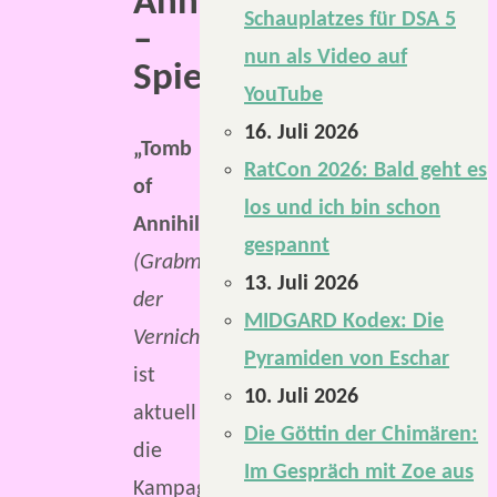
Annihilation
Schauplatzes für DSA 5
–
nun als Video auf
Spielbericht
YouTube
16. Juli 2026
„Tomb
RatCon 2026: Bald geht es
of
los und ich bin schon
Annihilation“
gespannt
(Grabmal
13. Juli 2026
der
MIDGARD Kodex: Die
Vernichtung)
Pyramiden von Eschar
ist
10. Juli 2026
aktuell
Die Göttin der Chimären:
die
Im Gespräch mit Zoe aus
Kampagne,